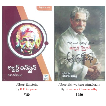
Albert Einstein
Albert Schweitzer Atmakatha
By
K B Gopalam
By
Srinivasa Chakravarthy
80
150
Rs.
Rs.