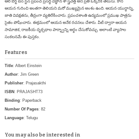
ఆల్ బెర్ట్ ఐన్ స్టీన్ ప్రపంచ ప్రసిద్ధ విజ్ఞాన శా స్త్రవేత్త అని ప్రతి ఒక్కరికి తెలుసు. కాని
ఆయన గురించి అంతగా తెలియని మరో ముఖ్యమైన అంశం ఉంది. ఆయన యుద్ధాన్ని,
జాతి వివక్షతను, తీవ్రంగా వ్యతిరేకించారు. ప్రపంచశాంతి ఉద్యమంలో ప్రముఖ పాత్రను
సైతం పోషించారు. ఈక్రమంలో ఆయన అనేక రచనలు చేశారు. వీటి ద్వారా ఆయన
సామాజిక, రాజకీయ దృక్పథాల పార్శ్వాన్ని అర్థం చేసుకోవచ్చు. అలాంటి వ్యాసాల
సంకలనమే ఈ పుస్తకం.
Features
Title
: Albert Einstein
Author
: Jim Green
Publisher
: Prajasakthi
ISBN
: PRAJASHT73
Binding
: Paperback
Number Of Pages
: 82
Language
: Telugu
You may also be interested in