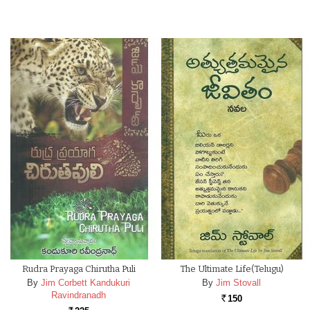
Rudra Prayaga Chirutha Puli
The Ultimate Life(Telugu)
By
Jim Corbett Kandukuri
By
Jim Stovall
Ravindranadh
150
Rs.