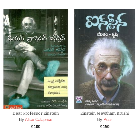
Dear Professor Einstein
Einstein Jeevitham Krushi
By
Alice Calaprice
By
Pear
100
150
Rs.
Rs.