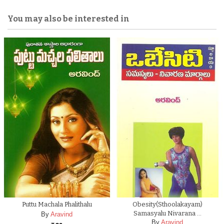
You may also be interested in
Puttu Machala Phalithalu
Obesity(Sthoolakayam)
Samasyalu Nivarana …
By
Aravind
By
Aravind