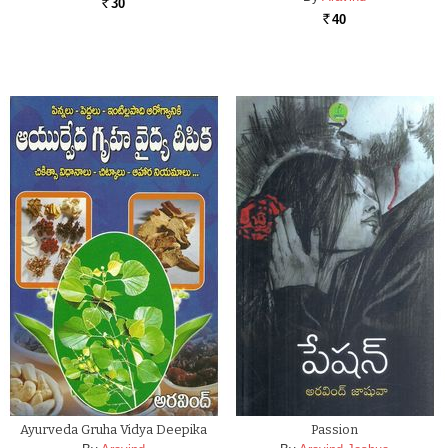
30
Rs.
40
Rs.
Ayurveda Gruha Vidya Deepika
Passion