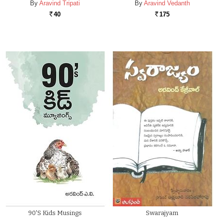
By
Aravind Tripati
By
Aravind Vedanth
40
175
Rs.
Rs.
90's Kids Musings
Swarajyam