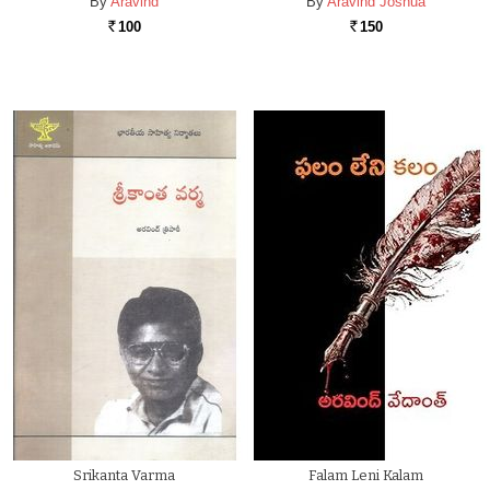
By
Aravind
By
Aravind Joshua
100
150
Rs.
Rs.
Srikanta Varma
Falam Leni Kalam