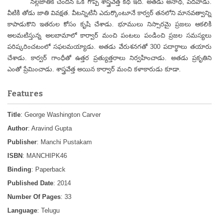
నల్లజాతికి చెందిన ఒక గొప్ప శాస్త్రవేత్త కథ ఇది. అతడు అనాథ, పేదవాడు.
వీటికి తోడు జాతి వివక్షత. వీటన్నిటినీ ఎదుర్కొంటూనే కార్వర్ తనలోని మానవత్వాన్ని
కాపాడుకొని ఇతరుల కోసం కృషి చేశాడు. భూములు నిస్సారమై ప్రజలు ఆకలికి
అలమటిస్తున్న అలబామాలో కార్వార్ మంచి పంటలు పండించి ప్రజల సమస్యలు
పరిష్కరించటంలో సఫలమయ్యాడు. అతడు వేరుశనగతో 300 పదార్థాలు తయారు
చేశాడు. కార్వర్ గాంధీతో ఉత్తర ప్రత్యుత్తరాలు నిర్వహించాడు. అతడు ప్రకృతిని
ఎంతో ప్రేమించాడు. శాస్త్రవేత్త అయిన కార్వార్ మంచి కళాకారుడు కూడా.
Features
Title
: George Washington Carver
Author
: Aravind Gupta
Publisher
: Manchi Pustakam
ISBN
: MANCHIPK46
Binding
: Paperback
Published Date
: 2014
Number Of Pages
: 33
Language
: Telugu