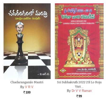
Chadarangamlo Mantri
Sri Subhakruth 2022 23l Lo Roju
Vari …
By
V R V
By
Dr V V Raman
100
Rs.
99
Rs.