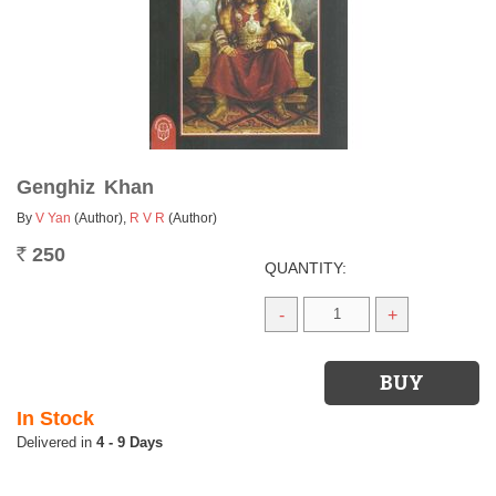
Genghiz Khan
By
V Yan
(Author)
,
R V R
(Author)
250
Rs.
QUANTITY:
-
+
In Stock
4 - 9 Days