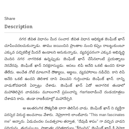
Description
నగర జీవిత విధానం మీద సంచార జీవిత విధాన ఆధిక్యత జెంఘిజ్ ఖాన్
చూపించదలచుకున్నాడు. తాము జయించిన ప్రాంతాల నుంచి కప్పం రాబట్టుకుంటూ
ఎక్కువ పచ్చికబీళ్ల మీదనే ఉండాలని అనుకున్నాడు, వ్యవస్థపరంగా ఎక్కువ అభివృద్ధి
చెందిన నగర నాగరికత ఉన్నప్పుడు జెంఘిజ్ ఖాన్ చేసినలాంటి ప్రయత్నాలు
నెరవేరవు. జెంఘిజ్ ఖాన్ నిరక్షరాస్యుడు. అసలు లిపి అనేది ఒకటి ఉందని కూడా
తేలేదు. అంచేత నోటి మాటగానే దౌత్యాలు, ఆజ్ఞలు, వ్యవహారాలు నడిచేవి. కాని లిపి
అనేది ఒకటి ఉందని తెలిశాక దాని విలువని గుర్తించాడు జెంఘిజ్ ఖాన్. దాన్ని
వాడుకోవడానికి ఏర్పాట్లు చేశాడు. జెంఘిజ్ ఖాన్ ఏదో అనాగరిక తండాలో
మహాతెలివైన వాడవడం మూలంగానే ప్రపంచాన్ని గజగజలాడించే దండయాత్రలు
చేశాడని కాదు. తండా రాజకీయాల్లో మహానేర్పరి.
ఆ ఆంతరంగిక దౌత్యనీతి బాగా తెలిసిన వాడు. జెంఘిజ్ ఖాన్ ని వ్యక్తిగా
పరస్పర విరుద్ధ అంచనాలు వేశారు. నెహ్రూగారి లాంటివారు "This man fascinates
me" అన్నారు. ఏడువందల సంవత్సరాల తర్వాత, "దేవుడి శాపం" గా వచ్చిన వాడని
పర్షియన్లు, తురుష్కులు, పాశ్చాత్య చరిత్రకారులు "కీర్తించిన" జెంఘిజ్ ఖాన్ కి నెహ్రూ