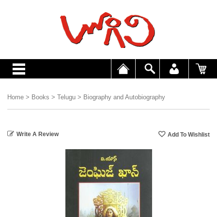
Home
>
Books
>
Telugu
>
Biography and Autobiography
Write A Review