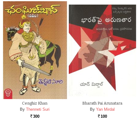
Cenghiz Khan
Bharath Pai Arunatara
By
Thenneti Suri
By
Yan Mirdal
300
100
Rs.
Rs.