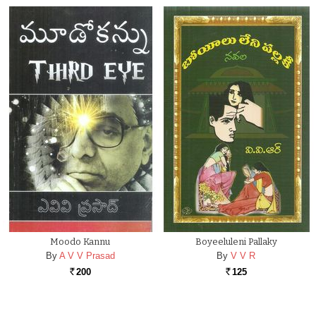
Moodo Kannu
Boyeeluleni Pallaky
By
A V V Prasad
By
V V R
200
125
Rs.
Rs.