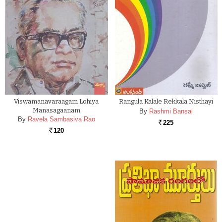
Viswamanavaraagam Lohiya
Rangula Kalale Rekkala Nisthayi
Manasagaanam
By
Rashmi Bansal
By
Ravela Sambasiva Rao
225
Rs.
120
Rs.