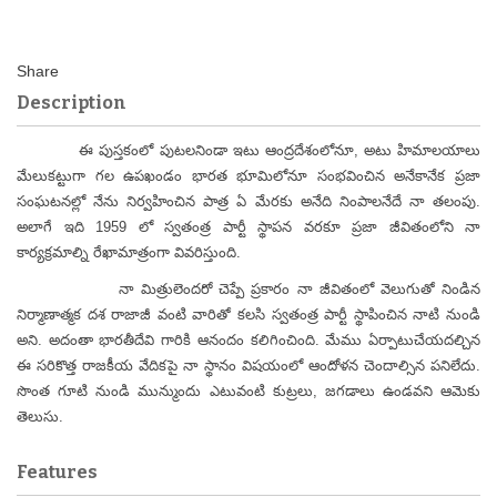
Description
ఈ పుస్తకంలో పుటలనిండా ఇటు ఆంద్రదేశంలోనూ, అటు హిమాలయాలు
మేలుకట్టుగా గల ఉపఖండం భారత భూమిలోనూ సంభవించిన అనేకానేక ప్రజా
సంఘటనల్లో నేను నిర్వహించిన పాత్ర ఏ మేరకు అనేది నింపాలనేదే నా తలంపు.
అలాగే ఇది 1959 లో స్వతంత్ర పార్టీ స్థాపన వరకూ ప్రజా జీవితంలోని నా
కార్యక్రమాల్ని రేఖామాత్రంగా వివరిస్తుంది.
నా మిత్రులెందరో చెప్పే ప్రకారం నా జీవితంలో వెలుగుతో నిండిన
నిర్మాణాత్మక దశ రాజాజీ వంటి వారితో కలసి స్వతంత్ర పార్టీ స్థాపించిన నాటి నుండి
అని. అదంతా భారతీదేవి గారికి ఆనందం కలిగించింది. మేము ఏర్పాటుచేయదల్చిన
ఈ సరికొత్త రాజకీయ వేదికపై నా స్థానం విషయంలో ఆందోళన చెందాల్సిన పనిలేదు.
సొంత గూటి నుండి మున్ముందు ఎటువంటి కుట్రలు, జగడాలు ఉండవని ఆమెకు
తెలుసు.
Features