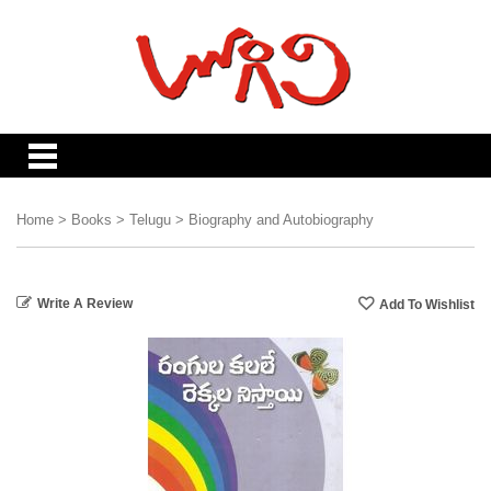
Home
>
Books
>
Telugu
>
Biography and Autobiography
Write A Review