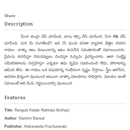
Description
మీనా బింద్రా చేసి చూపింది, జాసు శిల్పి చేసి చూపింది, నీనా లేఖి చేసి
చూపింది, మరి మీ సంగతేంటి? ఇది 25 మంది వనితా వ్యాపార వేత్తల సాహస
గాథలు. వాళ్ళు ఇటు కుటుంబాన్ని అటు కంపెనీని సమతూకంతో నిభాయించారు.
ప్రేమను కురిపిస్తూ చిరునవ్వులు చిందిస్తూ ఓర్పును ప్రదర్శించారు. అలా సంక్లిష్ట
సమీకరణాలను నిర్వహిస్తూ ఎన్నడూ తమ కృషిని సడలించింది లేదు; పోరాటాన్ని
ఆపింది లేదు. ఈ గాథలు ఒక విషయాన్ని గంభీరంగా స్పష్టం చేస్తాయి. స్త్రీల ఆలోచన,
ఆచరణ భిన్నంగా వుంటుంది అయినా వాళ్ళూ విజయాలు సాధిస్తారు. విజయం అంటే
ఏమిటంటే అది మీరు నిర్ణయించాల్సి వుంటుంది.
Features
Title
: Rangula Kalale Rekkala Nisthayi
Author
: Rashmi Bansal
Publisher
: Alakananda Prachuranalu