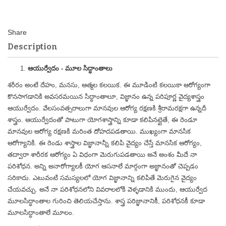
Description
ఆయుర్వేదం - మూల సిద్ధాంతాలు
శరీరం అంటే దేహం, మనసు, ఆత్మల కలయిక. ఈ మూడింటి కలయికా ఆరోగ్యంగా
కొనసాగడానికి అవసరమయిన సిద్ధాంతాలూ, విజ్ఞానం ఉన్న పరిపూర్ణ వైద్యశాస్త్రం
ఆయుర్వేదం. వేలసంవత్సరాలుగా మానవుల ఆరోగ్య రక్షణకి శ్రీరామరక్షగా ఉన్నదీ
శాస్త్రం. ఆయుర్వేదంతో పాటుగా యోగశాస్త్రాన్ని కూడా కలిపినట్లైతే, ఈ రెండూ
మానవుల ఆరోగ్య రక్షణకి మరింత దోహదపడతాయి. ముఖ్యంగా మానసిక
ఆరోగ్యానికి. ఈ రెండు శాస్త్రాల విజ్ఞానాన్నీ కలిపి వైద్యం చేస్తే మానసిక ఆరోగ్యం,
తద్వారా శారీరక ఆరోగ్యం ఏ విధంగా మెరుగుపడతాయి అనే అంశం మీదే నా
పరిశోధన. అన్ని అనారోగ్యాలకీ యోగ ఆసనాలే మార్గంగా అజ్ఞానంతో చెప్పడం
సరికాదు. ఎటువంటి సమస్యలలో యోగ విజ్ఞానాన్ని కలిపితే మెరుగైన వైద్యం
చేయవచ్చు. అనే నా పరిశోధనలోని వివరాలలోకి వెళ్ళడానికి ముందు, ఆయుర్వేద
మూలసిద్ధాంతాల గురించి తెలియచేస్తాను. శాస్త్ర పరిజ్ఞానానికీ, పరిశోధనకీ కూడా
మూలసిద్ధాంతాలే మూలం.