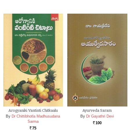
Arogyaniki Vantinti Chitkaalu
Ayurveda Saram
By
Dr Chittibhotla Madhusudana
By
Dr Gayathri Devi
Sarma
100
Rs.
75
Rs.