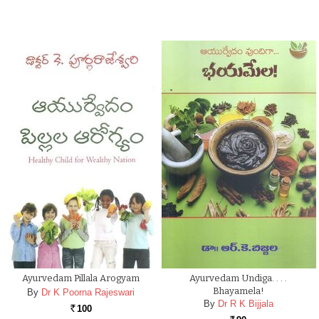
Ayurvedam Pillala Arogyam
Ayurvedam Undiga. . . .
Bhayamela!
By
Dr K Poorna Rajeswari
By
Dr R K Bijjala
100
Rs.