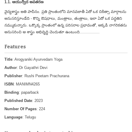
1.1. ఆయుర్వేద అవతరణ
వైద్యశాస్త్రం అతి పాచీనం. ప్రతి ప్రాంతంలోని మానవజాతీ ఏదో ఒక చికిత్సా మార్గాలను
అనుసరిస్తూండేది - కొన్ని ఔషధాలు, మంత్రాలు, తంత్రాలు, ఇలా ఏదో ఒక పద్ధతిని
నమ్ముకున్నారు. ఒక్కొక్క ప్రాంతంలో ఉన్న పరిసరాల ప్రభావంతో, అక్కడి నాగరికతను
అనుసరించి ఆ శాస్త్రం అభివృద్ధి చెందుతూ
ఉంటుంది.................
Features
Title
: Arogyaniki Ayurvedam Yoga
Author
: Dr Gayathri Devi
Publisher
: Rushi Peetam Prachurana
ISBN
: MANIMN4265
Binding
: paparback
Published Date
: 2023
Number Of Pages
: 224
Language
: Telugu