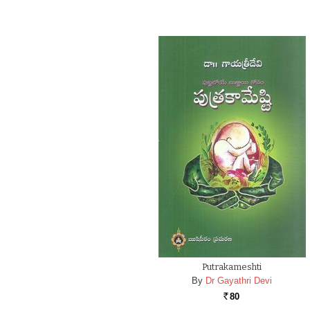
Putrakameshti
By
Dr Gayathri Devi
80
Rs.