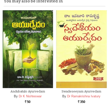
You may also be interested in
Andubatulo Ayurvedam
Swadeseeyam Ayurvedam
By
Dr K Nishteswar
By
Dr Ramakrishna Ivatury
50
350
Rs.
Rs.