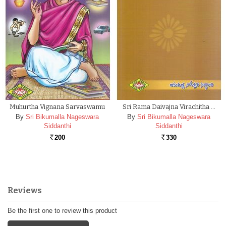
Muhurtha Vignana Sarvaswamu
Sri Rama Daivajna Virachitha …
By
Sri Bikumalla Nageswara
By
Sri Bikumalla Nageswara
Siddanthi
Siddanthi
200
330
Rs.
Rs.
Reviews
Be the first one to review this product