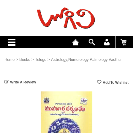
Home
>
Books
>
Telugu
>
Astrology,Numerology,Palmology,Vasthu
Write A Review