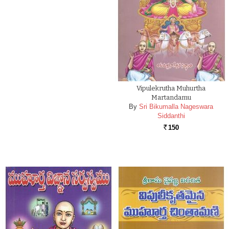
Vipulekrutha Muhurtha
Martandamu
By
Sri Bikumalla Nageswara
Siddanthi
150
Rs.