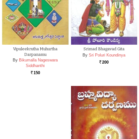
Vipuleekrutha Muhurtha
Srimad Bhagavad Gita
Darpanamu
By
Sri Poluri Koundinya
By
Bikumalla Nageswara
200
Rs.
Siddhanthi
150
Rs.