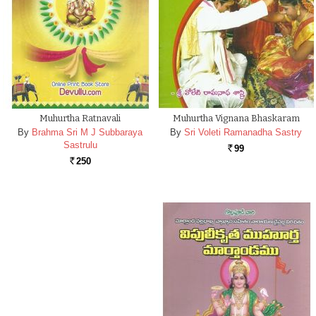
Muhurtha Ratnavali
Muhurtha Vignana Bhaskaram
By
Brahma Sri M J Subbaraya
By
Sri Voleti Ramanadha Sastry
Sastrulu
99
Rs.
250
Rs.