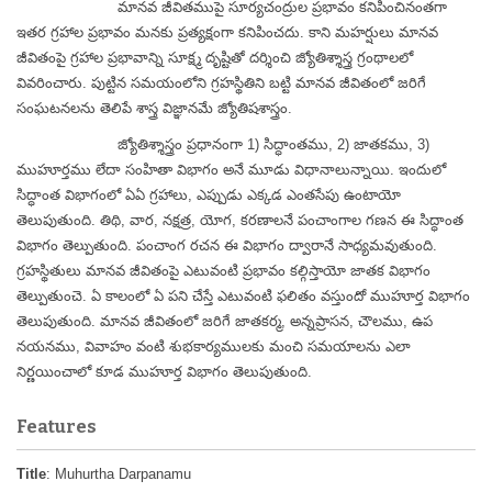
మానవ జీవితముపై సూర్యచంద్రుల ప్రభావం కనిపించినంతగా
ఇతర గ్రహాల ప్రభావం మనకు ప్రత్యక్షంగా కనిపించదు. కాని మహర్షులు మానవ
జీవితంపై గ్రహాల ప్రభావాన్ని సూక్ష్మ దృష్టితో దర్శించి జ్యోతిశ్శాస్త్ర గ్రంథాలలో
వివరించారు.
పుట్టిన సమయంలోని గ్రహస్థితిని బట్టి మానవ జీవితంలో జరిగే
సంఘటనలను తెలిపే శాస్త్ర విజ్ఞానమే జ్యోతిషశాస్త్రం.
జ్యోతిశ్శాస్త్రం ప్రధానంగా 1) సిద్ధాంతము, 2) జాతకము, 3)
ముహూర్తము లేదా సంహితా విభాగం అనే మూడు విధానాలున్నాయి. ఇందులో
సిద్ధాంత విభాగంలో ఏఏ గ్రహాలు, ఎప్పుడు ఎక్కడ ఎంతసేపు ఉంటాయో
తెలుపుతుంది. తిథి, వార, నక్షత్ర, యోగ, కరణాలనే పంచాంగాల గణన ఈ సిద్ధాంత
విభాగం తెల్పుతుంది. పంచాంగ రచన ఈ విభాగం ద్వారానే సాధ్యమవుతుంది.
గ్రహస్థితులు మానవ జీవితంపై ఎటువంటి ప్రభావం కల్గిస్తాయో జాతక విభాగం
తెల్పుతుంచె. ఏ కాలంలో ఏ పని చేస్తే ఎటువంటి ఫలితం వస్తుందో ముహూర్త విభాగం
తెలుపుతుంది. మానవ జీవితంలో జరిగే జాతకర్మ, అన్నప్రాసన, చౌలము, ఉప
నయనము, వివాహం వంటి శుభకార్యములకు మంచి సమయాలను ఎలా
నిర్ణయించాలో కూడ ముహూర్త విభాగం తెలుపుతుంది.
Features
Title
: Muhurtha Darpanamu