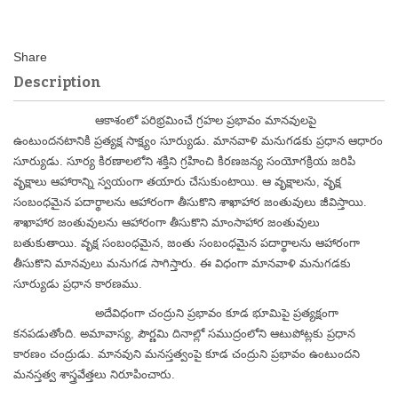
Description
ఆకాశంలో పరిభ్రమించే గ్రహల ప్రభావం మానవులపై
ఉంటుందనటానికి ప్రత్యక్ష సాక్ష్యం సూర్యుడు. మానవాళి మనుగడకు ప్రధాన ఆధారం
సూర్యుడు. సూర్య కిరణాలలోని శక్తిని గ్రహించి కిరణజన్య సంయోగక్రియ జరిపి
వృక్షాలు ఆహారాన్ని స్వయంగా తయారు చేసుకుంటాయి. ఆ వృక్షాలను, వృక్ష
సంబంధమైన పదార్థాలను ఆహారంగా తీసుకొని శాఖాహార జంతువులు జీవిస్తాయి.
శాఖాహార జంతువులను ఆహారంగా తీసుకొని మాంసాహార జంతువులు
బతుకుతాయి. వృక్ష సంబంధమైన, జంతు సంబంధమైన పదార్థాలను ఆహారంగా
తీసుకొని మానవులు మనుగడ సాగిస్తారు. ఈ విధంగా మానవాళి మనుగడకు
సూర్యుడు ప్రధాన కారణము.
అదేవిధంగా చంద్రుని ప్రభావం కూడ భూమిపై ప్రత్యక్షంగా
కనపడుతోంది. అమావాస్య, పౌర్ణమి దినాల్లో సముద్రంలోని ఆటుపోట్లకు ప్రధాన
కారణం చంద్రుడు. మానవుని మనస్తత్వంపై కూడ చంద్రుని ప్రభావం ఉంటుందని
మనస్తత్వ శాస్త్రవేత్తలు నిరూపించారు.