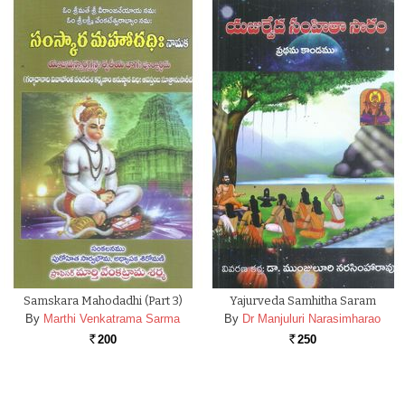
Samskara Mahodadhi (part 3)
Yajurveda Samhitha Saram
By
Marthi Venkatrama Sarma
By
Dr Manjuluri Narasimharao
200
250
Rs.
Rs.