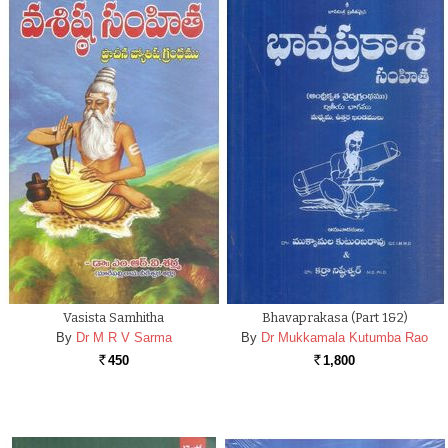
Vasista Samhitha
Bhavaprakasa (Part 1&2)
By
Dr M R V Sarma
By
Dr Mukkamala Kutumba Rao
450
1,800
Rs.
Rs.