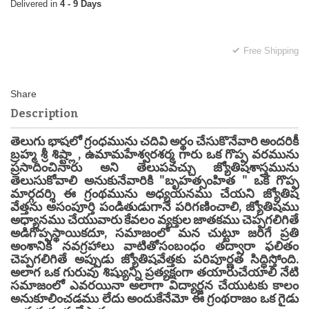
4 - 9 Days
Free Shipping
Description
తెలుగు భాషలో గ్రంధమును చదివి అర్థం చేసుకొనేవారి అందరికీ
బ్రహ్మ శ్రీ శిష్ట్లా , ఉమామహేశ్వరశర్మ గారు ఒక గొప్ప వరమును
ప్రసాదించినారు అని తెలుపవచ్చు జ్యోతిషశాస్త్రమును
తెలుసుకోవాలి అనుకునేవారికి "బృహత్సంహిత " ఒక గొప్ప
మార్గదర్శి ఈ గ్రంథమును అధ్యయనము చేయని జ్యోతిష
వేత్తను అసంపూర్తి పండితుడుగానే పరిగణించాలి, జ్యోతిషము
అధ్యానము చేయువారు కేవలం వ్యక్తుల జాతకము చెప్పగలిగితే
అడిగొప్పస్థాయికదూ, సమాజంలో మన చుట్టూ జరిగే ప్రతి
అంశానికి నవగ్రహాలు వాటితోసంబంధం తద్వారా ఫలితం
చెప్పగలిగితే అప్పుడు జ్యోతిషవేత్తకు పరిపూర్ణత సిద్ధిస్తోంది.
అలాగ ఒక గురువు శిష్యున్ని ప్రత్యక్షంగా తయారుచేయాలి నేటి
సమాజంలో ఎవరయినా అలాగా విద్యార్జన చేయుటకు కాలం
అనుకూలించడము లేదు అందుకేనేమో ఈ గ్రంథరాజం ఒక గైడు