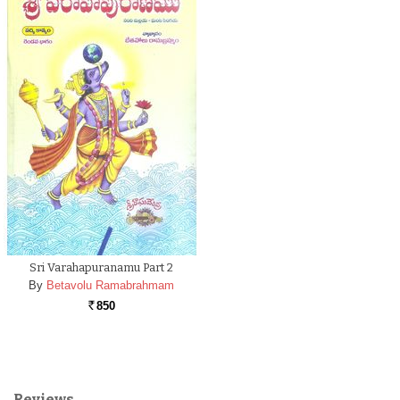
Sri Varahapuranamu Part 2
By
Betavolu Ramabrahmam
850
Rs.
Reviews