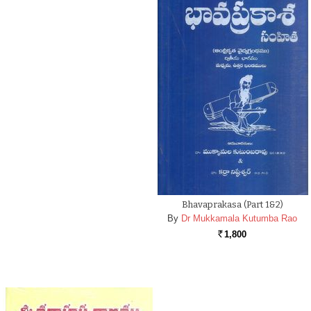
Bhavaprakasa (Part 1&2)
By
Dr Mukkamala Kutumba Rao
1,800
Rs.