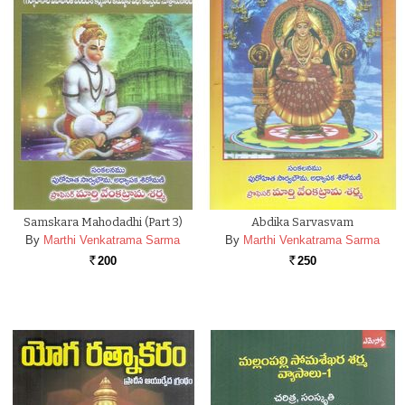
Samskara Mahodadhi (part 3)
Abdika Sarvasvam
By
Marthi Venkatrama Sarma
By
Marthi Venkatrama Sarma
200
250
Rs.
Rs.