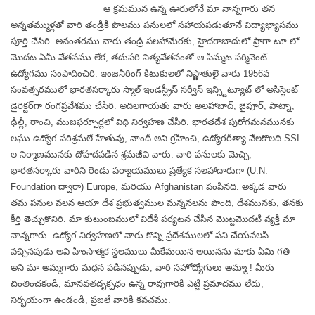
ఆ క్రమమున ఉన్న ఊరులోనే మా నాన్నగారు తన
అన్నతమ్ముళ్లతో వారి తండ్రికి పొలము పనులలో సహాయపడుతూనే విద్యాభ్యాసము
పూర్తి చేసిరి. అనంతరము వారు తండ్రి సలహామేరకు, హైదరాబాదులో ప్రాగా టూ లో
మొదట ఏమీ వేతనము లేక, తదుపరి నిత్యవేతనంతో ఆ పిమ్మట పర్మినెంట్
ఉద్యోగము సంపాదించిరి. ఇంజనీరింగ్ కిటుకులలో నిష్ణాతులై వారు 1956వ
సంవత్సరములో భారతసర్కారు స్మాల్ ఇండస్ట్రీస్ సర్వీస్ ఇన్స్టిట్యూట్ లో అసిస్టెంట్
డైరెక్టర్‌గా రంగప్రవేశము చేసిరి. అదిలగాయతు వారు అలహాబాద్, జైపూర్, పాట్నా,
ఢిల్లీ, రాంచి, ముజఫర్పూర్లలో విధి నిర్వహణ చేసిరి. భారతదేశ పురోగమనమునకు
లఘు ఉద్యోగ పరిశ్రమలే హేతువు, నాందీ అని గ్రహించి, ఉద్యోగరీత్యా వేలకొలది SSI
ల నిర్మాణమునకు దోహదపడిన శ్రమజీవి వారు. వారి పనులకు మెచ్చి,
భారతసర్కారు వారిని రెండు పర్యాయములు ప్రత్యేక సలహాదారుగా (U.N.
Foundation ద్వారా) Europe, మరియు Afghanistan పంపినది. అక్కడ వారు
తమ పనుల వలన ఆయా దేశ ప్రభుత్వముల మన్ననలను పొంది, దేశమునకు, తనకు
కీర్తి తెచ్చుకొనిరి. మా కుటుంబములో విదేశీ పర్యటన చేసిన మొట్టమొదటి వ్యక్తి మా
నాన్నగారు. ఉద్యోగ నిర్వహణలో వారు కొన్ని ప్రదేశములలో పని చేయవలసి
వచ్చినపుడు అవి హింసాత్మక స్థలములు మీకేమయిన అయినను మాకు ఏమి గతి
అని మా అమ్మగారు మధన పడినప్పుడు, వారి సహోద్యోగులు అమ్మా ! మీరు
చింతించకండి, మానవతదృక్పధం ఉన్న రావుగారికి ఎట్టి ప్రమాదము లేదు,
నిర్భయంగా ఉండండి, ప్రజలే వారికి కవచము.