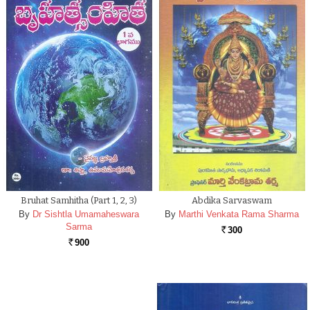
Bruhat Samhitha (Part 1, 2, 3)
Abdika Sarvaswam
By
Dr Sishtla Umamaheswara
By
Marthi Venkata Rama Sharma
Sarma
300
Rs.
900
Rs.