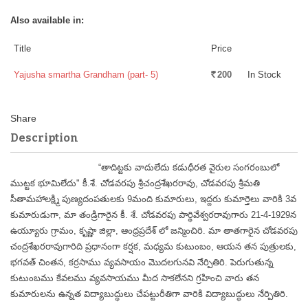
Also available in:
Title
Price
Yajusha smartha Grandham (part- 5)
200
In Stock
Rs.
Description
“తాదిట్టకు వాదులేదు కడుధీరత వైరుల సంగరంబులో
ముట్టక భూమిలేదు"
కీ.శే. చోడవరపు శ్రీచంద్రశేఖరరావు, చోడవరపు శ్రీమతి
సీతామహాలక్ష్మి పుణ్యదంపతులకు 9మంది కుమారులు, ఇద్దరు కుమార్తెలు వారికి 3వ
కుమారుడుగా, మా తండ్రిగారైన కీ. శే. చోడవరపు పార్థివేశ్వరరావుగారు 21-4-1929న
ఉయ్యూరు
గ్రామం, కృష్ణా జిల్లా, ఆంధ్రప్రదేశ్ లో జన్మించిరి. మా తాతగారైన చోడవరపు
చంద్రశేఖరరావుగారిది ప్రధానంగా కర్షక, మధ్యమ కుటుంబం, ఆయన తన పుత్రులకు,
భగవత్ చింతన, కర్రసాము వ్యవసాయం మొదలగునవి నేర్పితిరి. పెరుగుతున్న
కుటుంబము కేవలము వ్యవసాయము మీద సాకలేనని గ్రహించి వారు తన
కుమారులను ఉన్నత విద్యాబుద్ధులు చేపట్టురీతిగా వారికి విద్యాబుద్ధులు నేర్పితిరి.