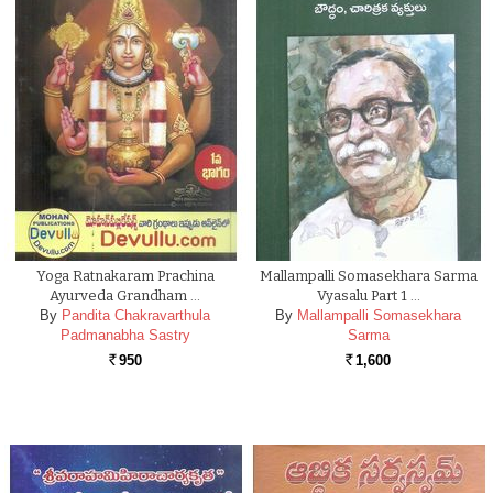
Yoga Ratnakaram Prachina
Mallampalli Somasekhara Sarma
Ayurveda Grandham …
Vyasalu Part 1 …
By
Pandita Chakravarthula
By
Mallampalli Somasekhara
Padmanabha Sastry
Sarma
950
1,600
Rs.
Rs.