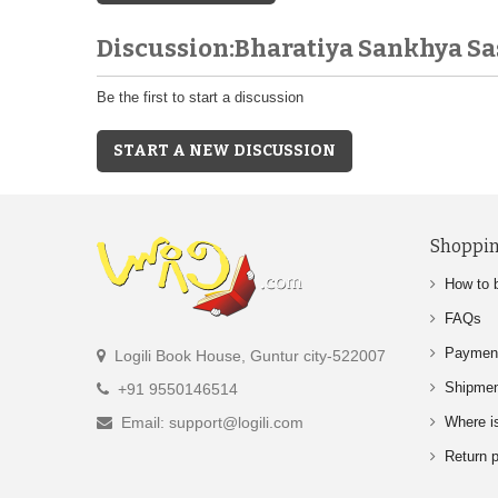
Discussion:Bharatiya Sankhya S
Be the first to start a discussion
START A NEW DISCUSSION
Shoppin
How to 
FAQs
Paymen
Logili Book House, Guntur city-522007
Shipme
+91 9550146514
Email: support@logili.com
Where i
Return p