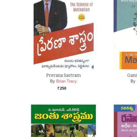
Prerana Sastram
Gani
By
Brian Tracy
By
250
Rs.