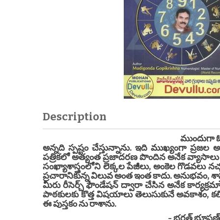
Description
ముందుగా ఓ మాట! ఈ పుస్తకం చదివి
అన్నది స్పష్టం చేస్తున్నాను. ఇది ముఖ్యంగా ప్
పత్రికలో అత్యంత ప్రజాదరణ పొందిన అనేక వ్యాసాలు
సంఖ్యాశాస్త్రంలోని లెక్కల పేజీలు, అంకెల గొడవలు
ప్రచారానికున్న విలువ అంత ఇంత కాదు. అనుభవం, శాస్త్
మీరు రీసెర్చ్ ఫౌండేషన్ ద్వారా చేసిన అనేక కార్యక్
పాఠకులకు కొత్త విషయాలు తెలుసుకునే అవకాశం, కల్ప
ఈ పుస్తకం ను రాశాను.
- భరత్ భూషణ్