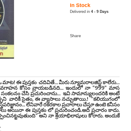
In Stock
4 - 9 Days
తే... మీరు న్యూమరాలజిస్ట్ కాలేరు...
రజల అవగాహన కోసం వ్రాయబడినది... ఇందులో నా "999" మాస
 సంకలనం చేసి ప్రచురించాను... ఇవి సామాన్యులందరికి అంటే
 నచ్చని వారికీ సైతం, ఈ వ్యాసాలు నచ్చుతాయి.! "కలియుగంలో
రపరిజ్ఙానం... లేనివారే రకరకాల ప్రచారాలు చేస్తూ ఉంటె కనీసం
రమాలు అయినా ఈ పుస్తకం లో ప్రచురించండి.అది ప్రచారం కాదు.
ించినట్టవుతుంది" అని నా శ్రేయాభిలాషులు కోరారు. అందుకే
.