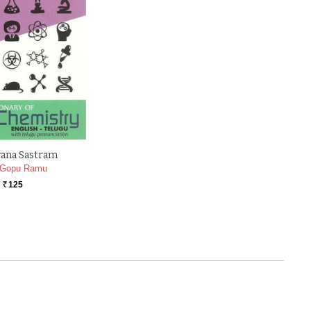
yana Sastram
Gopu Ramu
125
Rs.