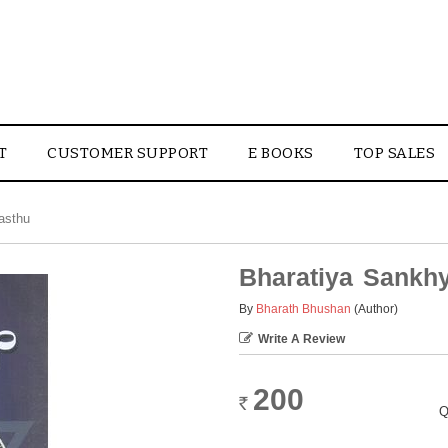
T
CUSTOMER SUPPORT
E BOOKS
TOP SALES
asthu
Bharatiya Sankh
By
Bharath Bhushan
(Author)
Write A Review
200
Rs.
Q