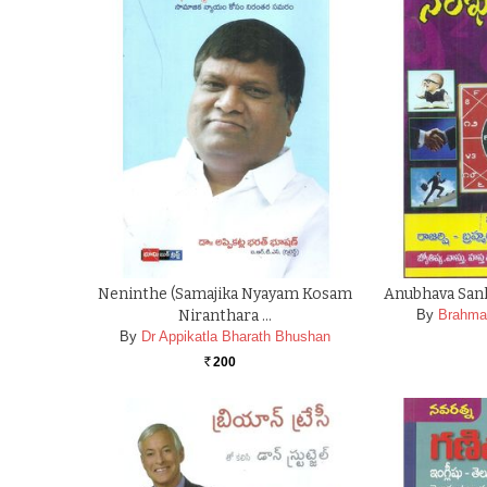
Neninthe (Samajika Nyayam Kosam
Anubhava Sank
Niranthara …
By
Brahmar
By
Dr Appikatla Bharath Bhushan
200
Rs.