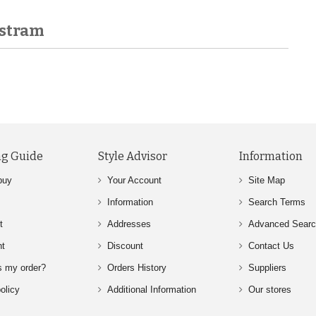
astram
g Guide
Style Advisor
Information
buy
Your Account
Site Map
Information
Search Terms
t
Addresses
Advanced Sear
nt
Discount
Contact Us
s my order?
Orders History
Suppliers
olicy
Additional Information
Our stores