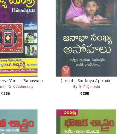
hya Yantra Rahasyalu
Janabha Sankhya Apohalu
shi Dr K Achireddy
By
S Y Qureshi
265
300
Rs.
Rs.