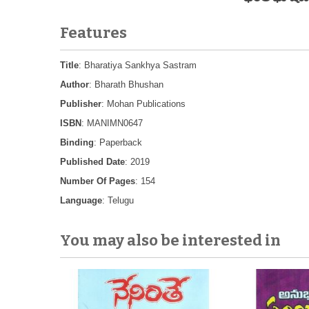
Features
Title
: Bharatiya Sankhya Sastram
Author
: Bharath Bhushan
Publisher
: Mohan Publications
ISBN
: MANIMN0647
Binding
: Paperback
Published Date
: 2019
Number Of Pages
: 154
Language
: Telugu
You may also be interested in