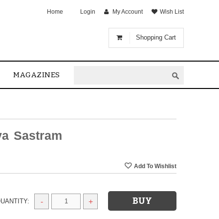
Home
Login
My Account
Wish List
Shopping Cart
MAGAZINES
ya Sastram
UANTITY:
-
+