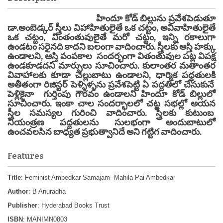
హిందూ కోడ్ బిల్లును ప్రవేశపెడుతూ
డా.అంబెడ్కర్ స్త్రీలు విహాహితులైతే ఒక చట్టం, అవివాహితులైతే
ఒక చట్టం, వింతంతువులైతే మరో చట్టం, ఇన్ని రకాలుగా
ఉండటం సరైనది కాదని బలంగా వాదించారు. స్త్రీలకు ఆస్తి హక్కు
ఉండాలని, ఆస్తి పంపకాల సందర్భంగా వితంతువుల పట్ల విపక్ష
ఉండకూడదని మార్పులు సూచించారు. కులాంతర మతాంతర
వివాహాలకు కూడా చెల్లుబాటు ఉండాలని, ధార్మిక పద్ధతులకి
అతీతంగా రిజిస్టర్ పెళ్ళిళ్ళను ప్రవేశపెట్టి ఏ పద్దతిలో చేసుకునే
పెళ్లికైనా గుర్తింపు గౌరవం ఉండాలని హిందూ కోడ్ బిల్లులో
సూచించారు. ఇంకా చాల సందర్భాలలో చట్ట సభల్లో అయన
స్త్రీల సమస్యల గురించి వాదించారు. స్త్రీలకు కుటుంబ
నియంత్రణ పద్దతులను సులభంగా అందుబాటులో
ఉంచవలసిన బాధ్యత ప్రభుత్వానిదే అని గట్టిగ వాదించారు.
Features
Title
: Feminist Ambedkar Samajam- Mahila Pai Ambedkar
Author
: B Anuradha
Publisher
: Hyderabad Books Trust
ISBN
: MANIMN0803