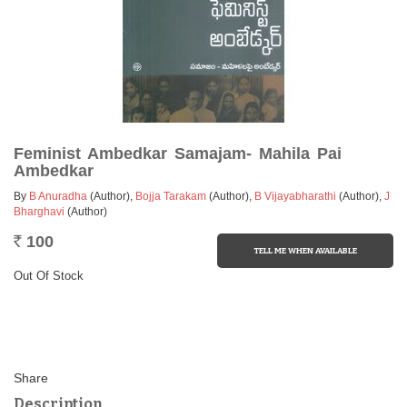
Feminist Ambedkar Samajam- Mahila Pai
Ambedkar
By
B Anuradha
(Author)
,
Bojja Tarakam
(Author)
,
B Vijayabharathi
(Author)
,
J
Bharghavi
(Author)
100
Rs.
Out Of Stock
Description