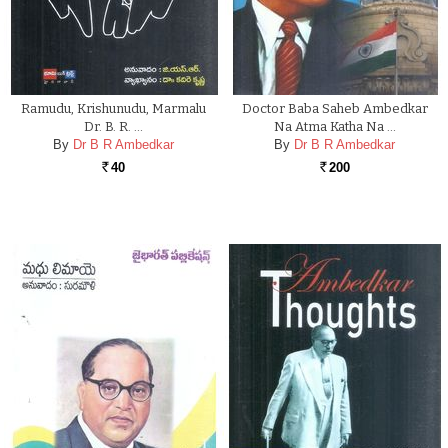
Ramudu, Krishunudu, Marmalu
Doctor Baba Saheb Ambedkar
Dr. B. R. …
Na Atma Katha Na …
By
Dr B R Ambedkar
By
Dr B R Ambedkar
40
200
Rs.
Rs.