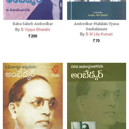
Baba Saheb Ambedkar
Ambedkar Mahilalu Vyasa
Sankalanam
By
B Vijaya Bharathi
By
B M Lila Kumari
200
Rs.
70
Rs.