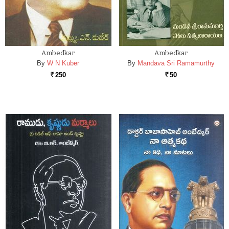
Ambedkar
Ambedkar
By
W N Kuber
By
Mandava Sri Ramamurthy
250
50
Rs.
Rs.