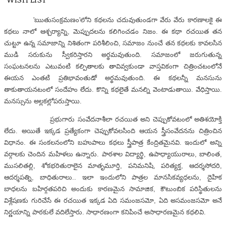
WISH LIST
'ఋతుసంక్రమణం'లోని కథలను చదువుతుండగా వేరు వేరు కారణాలకై ఈ
కథలు నాలో ఆశ్చర్యాన్ని, మెప్పుదలను కలిగించడం నిజం. ఈ కథా రచయిత తన
చుట్టూ ఉన్న సమాజాన్ని నిశితంగా పరిశీలించి, సమాజం నుంచే తన కథలకు కావలసిన
ముడి సరుకును స్వీకరిస్తారని అర్థమవుతుంది. సమాజంలో జరుగుతున్న
సంఘటనలను ఎటువంటి కల్పితాలకు తావివ్వకుండా వాస్తవికంగా చిత్రించటంలోనే
ఈయన ఎంతటి ప్రతిభావంతుడో అర్థమవుతుంది. ఈ కథలన్నీ మనసును
తాకుతాయనటంలో సందేహం లేదు. కొన్ని కథలైతే మనల్ని వెంటాడుతాయి. వేధిస్తాయి.
మనస్సును అల్లకల్లోపరుస్తాయి.
ప్రభుగారు సంవేదనాశీలా రచయిత అని చెప్పుకోవటంలో అతిశయోక్తి
లేదు. అయితే ఇక్కడ ప్రత్యేకంగా చెప్పుకోవలసింది ఆయన స్త్రీసంవేదనను చిత్రించిన
విధానం. ఈ సంకలనంలోని బహుపాలు కథలు స్త్రీపాత్ర కేంద్రితమైనవి. ఇందులో అన్ని
వర్గాలకు చెందిన మహిళలు ఉన్నారు. పాఠశాల విద్యార్థి, ఉపాధ్యాయురాలు, బాలింత,
ముసలితల్లి, శోకభరితురాలైన మాతృమూర్తి, పనిమనిషి, పరిత్యక్త, ఆదర్శసోదరి,
ఆదర్శపత్ని, బాధితురాలు.. ఇలా ఇందులోని పాత్రల మానసికవ్యధలను, దైహిక
బాధలను బహిర్గతపరిచి అందుకు కారణమైన సామాజిక, కౌటుంబిక పరిస్థితులను
విశ్లేషణకు గురిచేసే ఈ రచయిత ఇక్కడ ఏది సమంజసమో, ఏది అసమంజసమో అనే
నిర్ణయాన్ని పాఠకులే వదిలేస్తారు. సాధారణంగా కనిపించే అసాధారణమైన కథలివి.