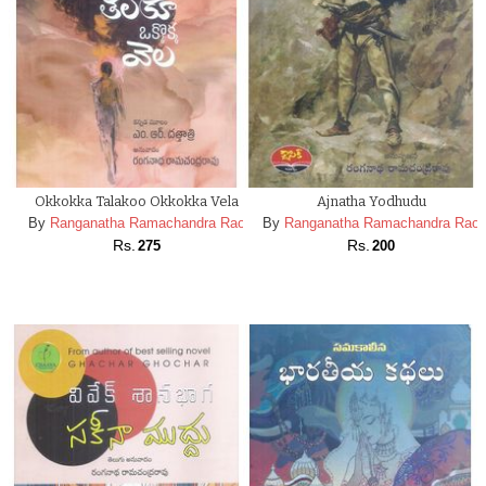
Okkokka Talakoo Okkokka Vela
Ajnatha Yodhudu
By
Ranganatha Ramachandra Rao
By
Ranganatha Ramachandra Rao
Rs.
Rs.
275
200