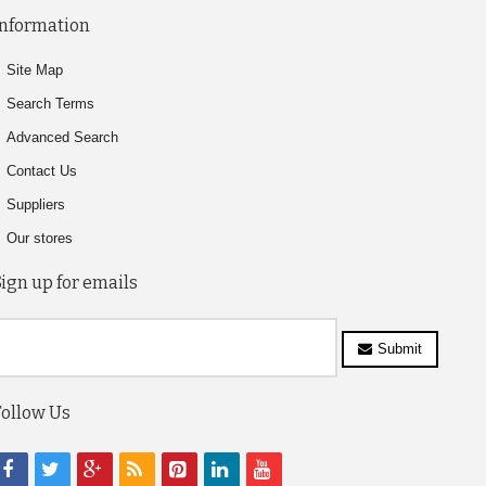
Information
Site Map
Search Terms
Advanced Search
Contact Us
Suppliers
Our stores
Sign up for emails
Submit
Follow Us