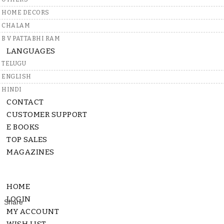
HOME DECORS
CHALAM
B V PATTABHI RAM
LANGUAGES
TELUGU
ENGLISH
Rs.
80
HINDI
CONTACT
QUANTITY:
-
+
CUSTOMER SUPPORT
E BOOKS
TOP SALES
In Stock
MAGAZINES
4 - 9 Days
HOME
LOGIN
MY ACCOUNT
Description