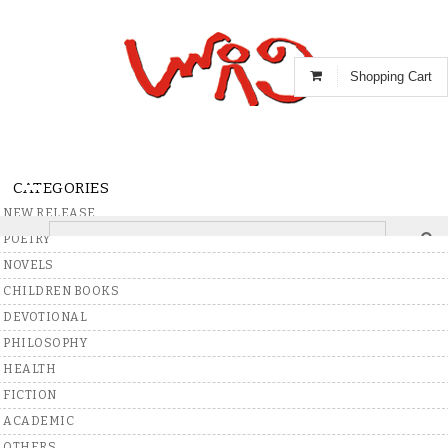
Shopping Cart
CATEGORIES
NEW RELEASE
POETRY
Home
>
Books
>
Telugu
>
Short Stories
NOVELS
CHILDREN BOOKS
DEVOTIONAL
Write A Review
PHILOSOPHY
Rutusankramanam
HEALTH
FICTION
By
Ranganatha Ramachandra
Rao
(Author)
ACADEMIC
Write A Review
OTHERS