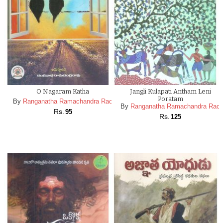
O Nagaram Katha
Jangli Kulapati Antham Leni
Poratam
By
Ranganatha Ramachandra Rao
By
Ranganatha Ramachandra Rao
Rs.
95
Rs.
125