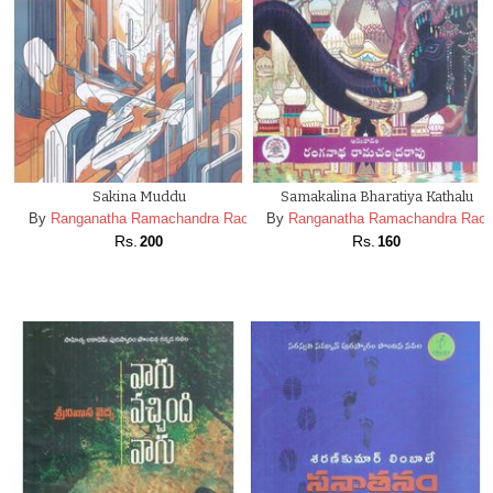
Sakina Muddu
Samakalina Bharatiya Kathalu
By
Ranganatha Ramachandra Rao
By
Ranganatha Ramachandra Rao
Rs.
Rs.
200
160