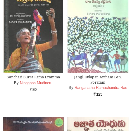
Sanchari Burra Katha Eramma
Jangli Kulapati Antham Leni
Poratam
By
Ningappa Mudineru
By
Ranganatha Ramachandra Rao
80
Rs.
125
Rs.