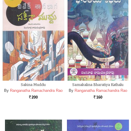
Sakina Muddu
Samakalina Bharatiya Kathalu
By
Ranganatha Ramachandra Rao
By
Ranganatha Ramachandra Rao
200
160
Rs.
Rs.