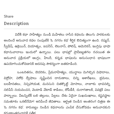
Description
విదేశీ కథా సాహిత్యం నుండి మహిళలు రాసిన కథలను తెలుగు పాఠకులకు
అందించే అనువాద కథల సంపుటికి 'ఓ నగరం కథ' శీర్షిక ఔచిత్యంగా ఉంది. రష్యన్,
స్వీడిష్, ఉక్రెయిన్, వియాత్నం, జపనీస్, లెబనాస్, పోలిష్, అమెరికన్, ఇంగ్లిషు భాషా
కథానువాదాలు ఇందులో ఉన్నాయి. పలు భాషల్లో ప్రావీణ్యతగల రచయిత ఈ
అనువాద ప్రక్రియలో ఆంగ్లం, హిందీ, కన్నడ భాషలను అనుసంధాన భాషలుగా
ఉపయోగించుకోవడానికి అదనపు సౌకర్యంగా జతకూడింది.
ఒంటరితనం, బెదరికం, ప్రేమరాహిత్యం, యుద్ధాలు మిగిల్చిన విషాదాలు,
విద్రోహ, విరోధ ద్వేషాలు సృష్టించిన దారుణాలు, చిన్ని ఆశారేఖలు, భ్రమలు,
బలహీనతలు, నిస్సహాయత, మనసుని చితక్కొట్టే మోసాలు, నాజూకు భావనల్ని
నలిపేసే నయవంచన, వెంటాడి వేటాడే శాడిజం, దోపిడీకి, దురాగతాలకి, వివక్షకి పలు
పార్శ్వాలు. వీటన్నిటికీ బలి తల్లులు, పిల్లలు. దేశం ఏదైనా సుఖదుఃఖాలు, కష్టనష్టాల
సమతూకం ఒకటేనేమో! అనిపించే జీవితాలు. ఆర్ద్రత నిండిన అంతరంగ చిత్రణ ఈ
'ఓ నగరం కథ'. కారుణ్యం నిండిన కథనాలను ఎంపిక చేసుకోవడం అనువాదకుని
కరుణాంతరంగానికి ప్రతీక.