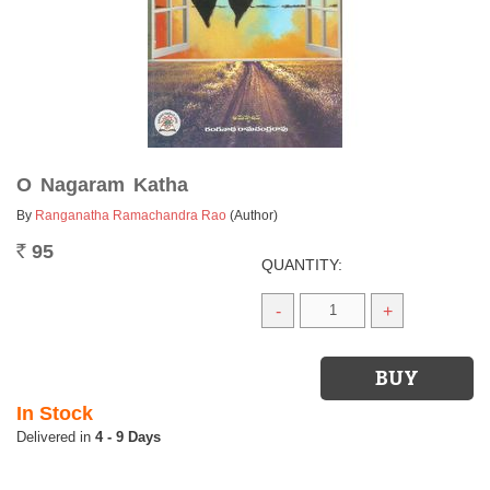
O Nagaram Katha
By
Ranganatha Ramachandra Rao
(Author)
95
Rs.
QUANTITY:
-
+
In Stock
4 - 9 Days