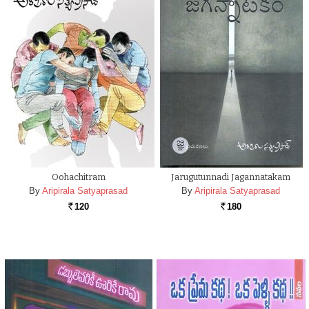
Oohachitram
Jarugutunnadi Jagannatakam
By
Aripirala Satyaprasad
By
Aripirala Satyaprasad
120
180
Rs.
Rs.