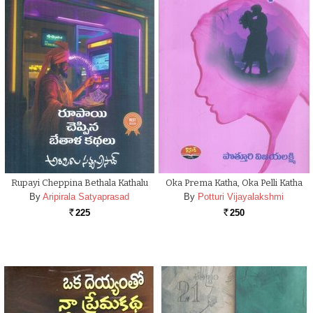
Rupayi Cheppina Bethala Kathalu
Oka Prema Katha, Oka Pelli Katha
By
Aripirala Satyaprasad
By
Potturi Vijayalakshmi
225
250
Rs.
Rs.