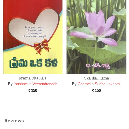
Prema Oka Kala
Oka Illali Katha
By
Yandamuri Veerendranadh
By
Garimella Subba Lakshmi
150
150
Rs.
Rs.
Reviews