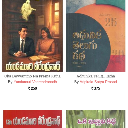
Oka Deyyamtho Na Prema Katha
Adhunika Telugu Katha
By
Yandamuri Veerendranadh
By
Aripirala Satya Prasad
250
375
Rs.
Rs.