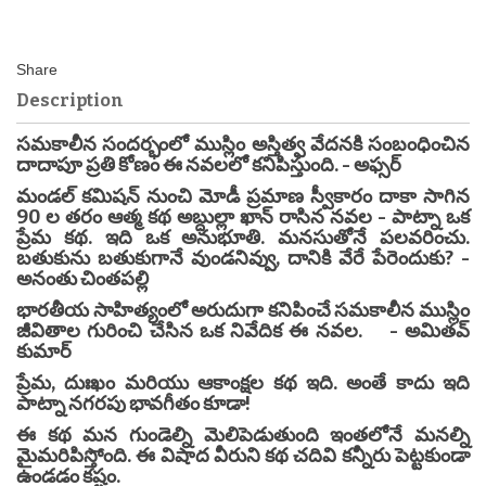
Description
సమకాలీన సందర్భంలో ముస్లిం అస్తిత్వ వేదనకి సంబంధించిన
దాదాపూ ప్రతి కోణం ఈ నవలలో కనిపిస్తుంది. - అఫ్సర్
మండల్ కమిషన్ నుంచి మోడీ ప్రమాణ స్వీకారం దాకా సాగిన
90 ల తరం ఆత్మ కథ అబ్దుల్లా ఖాన్ రాసిన నవల - పాట్నా ఒక
ప్రేమ కథ. ఇది ఒక అనుభూతి. మనసుతోనే పలవరించు.
బతుకును బతుకుగానే వుండనివ్వు, దానికి వేరే పేరెందుకు? -
అనంతు చింతపల్లి
భారతీయ సాహిత్యంలో అరుదుగా కనిపించే సమకాలీన ముస్లిం
జీవితాల గురించి చేసిన ఒక నివేదిక ఈ నవల. - అమితవ్
కుమార్
ప్రేమ, దుఃఖం మరియు ఆకాంక్షల కథ ఇది. అంతే కాదు ఇది
పాట్నా నగరపు భావగీతం కూడా!
ఈ కథ మన గుండెల్ని మెలిపెడుతుంది ఇంతలోనే మనల్ని
మైమరిపిస్తోంది. ఈ విషాద వీరుని కథ చదివి కన్నీరు పెట్టకుండా
ఉండడం కష్టం.