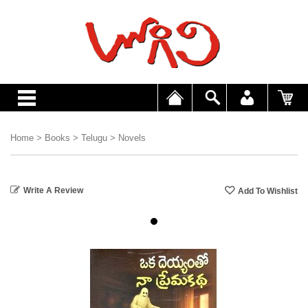
Home
>
Books
>
Telugu
>
Novels
Write A Review