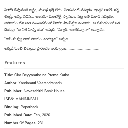
***
హీరోకి దేవుడంటే ఇష్టం, మూఢ భక్తి లేదు. హేతువంటే నమ్మకం. ఇంట్లో అతడి తల్లి,
తండ్రి, అన్న, వదిన... అందరూ మంచోళ్లే. స్వాముల పట్ల అతి మూఢ నమ్మకం.
అపాయం లేని అతి మంచితనంతో హీరోని హింసిస్తూ ఉంటారు. ఆ సమయంలో ఒక
దెయ్యం "ఐ విల్ హెల్ప్ యు” అన్నది. “ష్యూర్. అంతకన్నానా" అన్నాడు.
"కానీ నువ్వు నాకో సాయం చెయ్యాలి" అన్నది.
అక్కడినుంచీ చిక్కులు ప్రారంభం అయ్యాయి..............................
Features
Title
: Oka Deyyamtho na Prema Katha
Author
: Yandamuri Veerendranadh
Publisher
: Navasahithi Book House
ISBN
: MANIMN6811
Binding
: Paparback
Published Date
: Feb, 2026
Number Of Pages
: 231