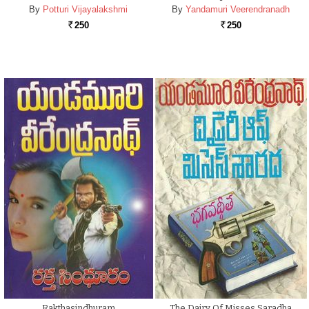
By
Potturi Vijayalakshmi
By
Yandamuri Veerendranadh
250
250
Rs.
Rs.
Rakthasindhuram
The Dairy Of Misses Saradha