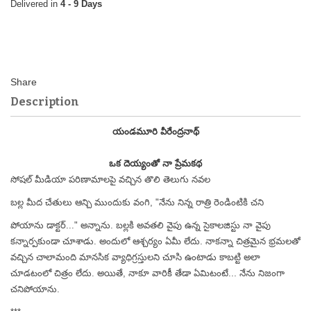
4 - 9 Days
Description
యండమూరి వీరేంద్రనాథ్
ఒక దెయ్యంతో నా ప్రేమకథ
సోషల్ మీడియా పరిణామాలపై వచ్చిన తొలి తెలుగు నవల
బల్ల మీద చేతులు ఆన్చి ముందుకు వంగి, "నేను నిన్న రాత్రి రెండింటికి చని
పోయాను డాక్టర్..." అన్నాను. బల్లకి అవతలి వైపు ఉన్న సైకాలజిస్టు నా వైపు
కన్నార్పకుండా చూశాడు. అందులో ఆశ్చర్యం ఏమీ లేదు. నాకన్నా చిత్రమైన భ్రమలతో
వచ్చిన చాలామంది మానసిక వ్యాధిగ్రస్తులని చూసి ఉంటాడు కాబట్టి అలా
చూడటంలో చిత్రం లేదు. అయితే, నాకూ వారికీ తేడా ఏమిటంటే... నేను నిజంగా
చనిపోయాను.