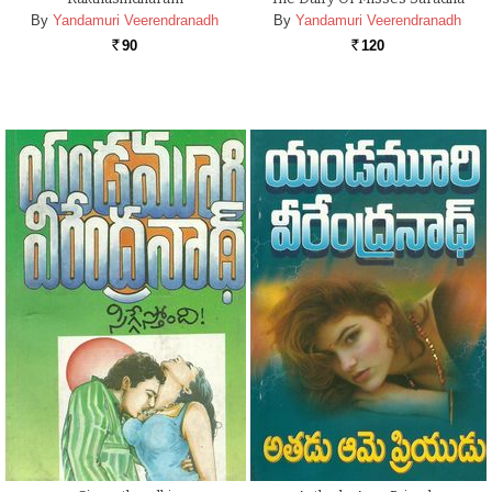
By
Yandamuri Veerendranadh
By
Yandamuri Veerendranadh
90
120
Rs.
Rs.