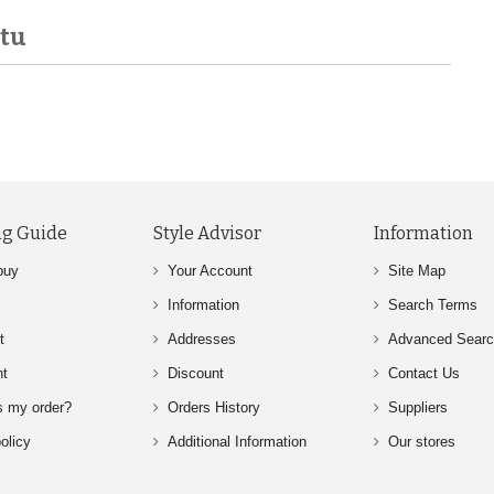
tu
g Guide
Style Advisor
Information
buy
Your Account
Site Map
Information
Search Terms
t
Addresses
Advanced Sear
nt
Discount
Contact Us
s my order?
Orders History
Suppliers
olicy
Additional Information
Our stores