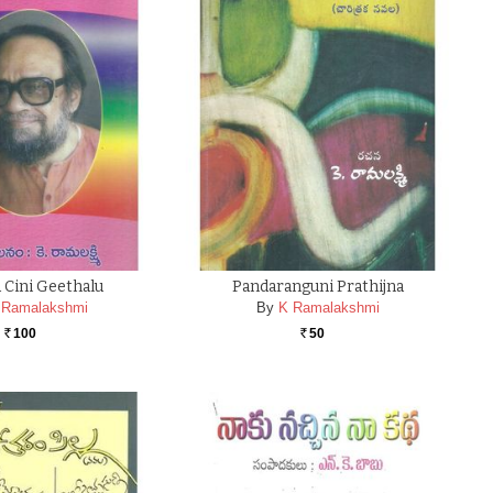
 Cini Geethalu
Pandaranguni Prathijna
 Ramalakshmi
By
K Ramalakshmi
100
50
Rs.
Rs.