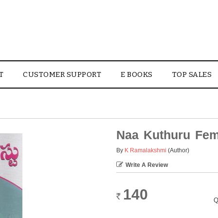
T
CUSTOMER SUPPORT
E BOOKS
TOP SALES
Naa Kuthuru Fem
By
K Ramalakshmi
(Author)
Write A Review
140
Rs.
Q