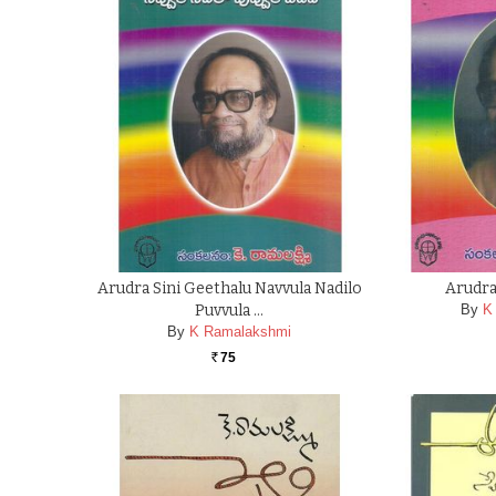
Arudra Sini Geethalu Navvula Nadilo
Arudra
Puvvula …
By
K
By
K Ramalakshmi
75
Rs.