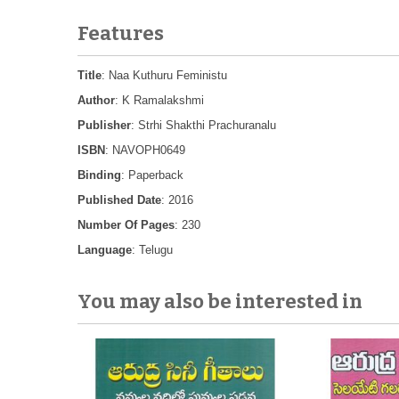
Features
Title
: Naa Kuthuru Feministu
Author
: K Ramalakshmi
Publisher
: Strhi Shakthi Prachuranalu
ISBN
: NAVOPH0649
Binding
: Paperback
Published Date
: 2016
Number Of Pages
: 230
Language
: Telugu
You may also be interested in