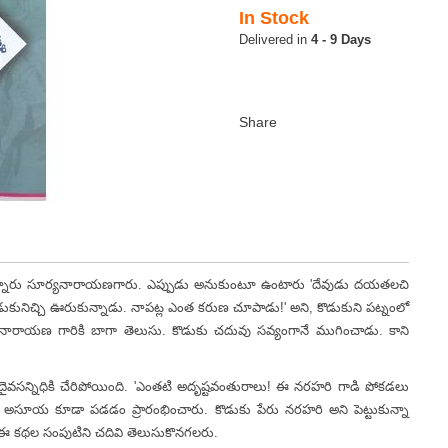
In Stock
4 - 9 Days
ున్నారు సూర్యనారాయణగారు. ఎప్పుడు అనుకుంటూ ఉంటారు 'దేవుడు దయతలచి
కొడుకునిచ్చి ఊరుకున్నాడు. నాపట్ల ఎంత కరుణ చూపాడు!' అని, కొడుకుని పట్నంలో
యనారాయణ గారికి బాగా తెలుసు. కొడుకు చదువు సవ్యంగానే ముగించాడు. కాని
నిధికి చేరిపోయింది. 'ఎంతటి అదృష్టవంతురాలు! ఈ నరహరి గాడి పోకడలు
 అసూయ కూడా పడడం ప్రారంభించారు. కొడుకు పేరు నరహరి అని పెట్టుకున్నా
ఈ కథల సంపుటిని చదివి తెలుసుకొనగలరు.