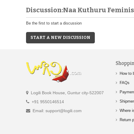
Discussion:Naa Kuthuru Feminis
Be the first to start a discussion
START A NEW DISCUSSION
Shoppin
How to 
FAQs
Paymen
Logili Book House, Guntur city-522007
Shipme
+91 9550146514
Email: support@logili.com
Where i
Return p