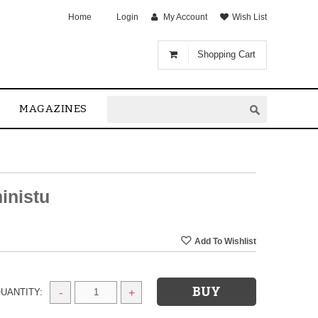
Home
Login
My Account
Wish List
Shopping Cart
MAGAZINES
inistu
UANTITY:
-
+