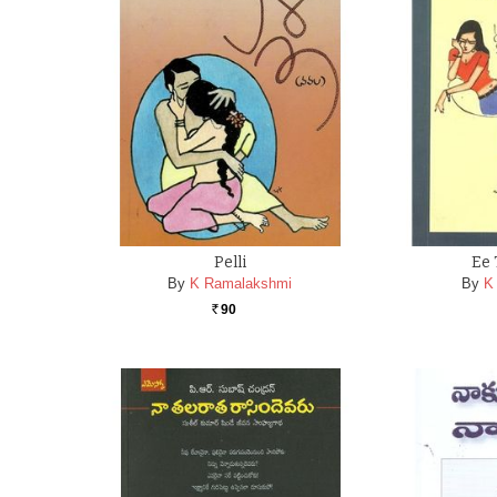
Pelli
Ee 
By
K Ramalakshmi
By
K
90
Rs.