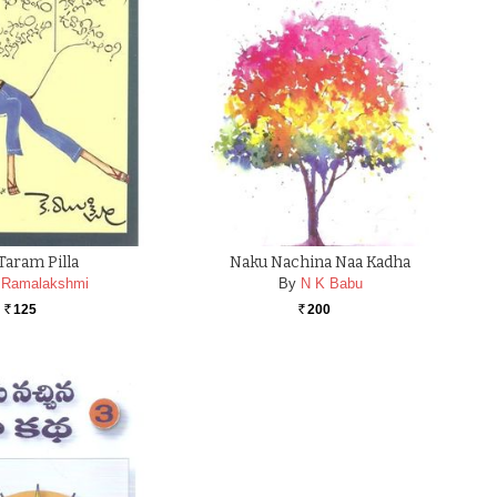
Taram Pilla
Naku Nachina Naa Kadha
 Ramalakshmi
By
N K Babu
125
200
Rs.
Rs.