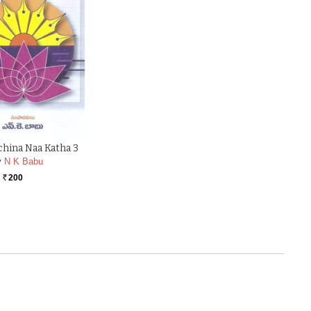
hina Naa Katha 3
y
N K Babu
200
Rs.