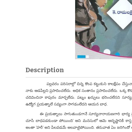
Description
పల్లవరం పరిసరాల్లో చిన్న కొంప కట్టుకుని కాలక్షేపం చేస్త
నాకు ఆడపిల్లని ప్రసాదించలేదు. అధిక సంతానం ప్రసాదించలేదు. ఒక్క 
చదివించినా కాపురం మార్చలేదు. పట్నం ఖర్చులు భరించలేనని సూర్
ఉద్యోగ ప్రయత్నాలే సవ్యంగా సాగడంలేదని ఆయన బాధ.
ఈ ప్రయత్నాలు సాగుతుండగానే సూర్యనారాయణగారి భార్య దైవసన్
చూసి బాధపడకుండా పోయింది' అని మనసులో ఆమె అదృష్టానికి కాస్త
అంతా 'హరీ' అని పిలవడమే అలవాటైపోయింది. తరువాత ఏం జరిగిందో 