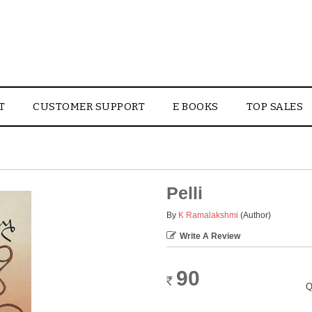
T
CUSTOMER SUPPORT
E BOOKS
TOP SALES
Pelli
By
K Ramalakshmi
(Author)
Write A Review
90
Rs.
Q