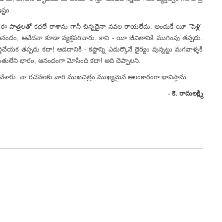
ష్టం.
రలతో కధలే రాశాను గానీ చిన్నదైనా నవల రాయలేదు. అందుకే యీ "పెళ్లి"
నందం, ఆవేదనా కూడా వ్యక్తపరిచారు. కాని - యీ జీవితానికి ముగింపు తప్పదు.
 తప్పదు కదా! ఆడదానికి - కష్టాన్ని ఎదుర్కొనే ధైర్యం వున్నట్టు మగవాళ్ళకి
ంతులేని భారం, ఆనందంగా మోసింది కదా! అది చెప్పాలని.
ేశారు. నా రచనలకు వారి ముఖచిత్రం ముఖ్యమైన అలంకారంగా భావిస్తాను.
- కె. రామలక్ష్మి