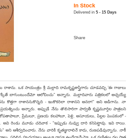
In Stock
5 - 15 Days
ను. ఒక సాయంత్రం శ్రీ మల్లాది రామకృష్ణశాస్త్రిగారు చూడవచ్చి 'ఈ గాజులు
తొక్కితే బాగుంటుందేమో ఆలోచించు" అన్నారు. మల్లాదివారు పత్రికలలో అచ్చయ్యే
నేను కొత్తగా రాశాననుకొన్నది - ఇంకొకరిలా రాశానని అనరా!" అని అడిగాను. నా
రయత్నించు అన్నారు. అప్పుడే నేను తొలిసారిగా పార్వతీ కృష్ణమూర్తిల పాత్రలని
ోపతాపాలూ, ప్రేమలూ, ప్రణయ కలహాలూ, పెళ్లి, అసూయలు, పిల్లల పెంపకంలో -
. అవి రెండు మూడు చదివాక - "ఇప్పుడు నువ్వు దారి కనిపెట్టావు. ఇవి రాయి.
ి ఆశీర్వదించారు. నేను వారికి కృతజ్ఞురాలినే కాదు, రుణపడివున్నాను. నాకీ
పోవడాలు, పగిలిన హృదయాలు అంటూ రాస్తూ ఉండేదాన్నేమో. ఒక వ్యక్తిత్వం గల పాత్ర