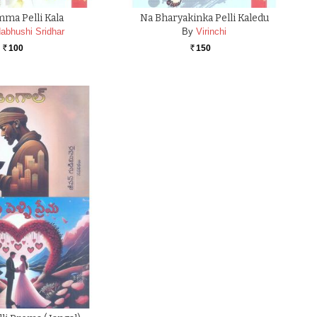
ma Pelli Kala
Na Bharyakinka Pelli Kaledu
abhushi Sridhar
By
Virinchi
100
150
Rs.
Rs.