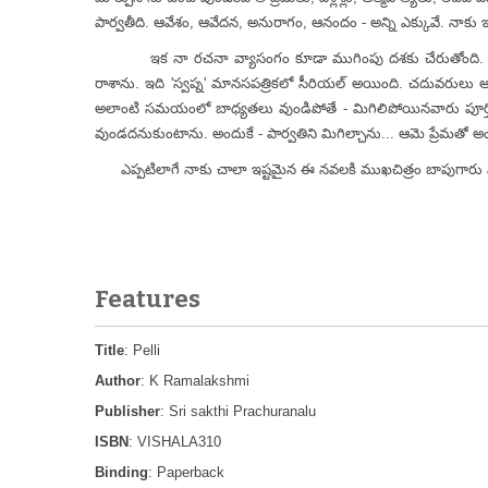
పార్వతీది. ఆవేశం, ఆవేదన, అనురాగం, ఆనందం - అన్ని ఎక్కువే. నాకు ఇ
ఇక నా రచనా వ్యాసంగం కూడా ముగింపు దశకు చేరుతోంది. ఈ పాత్
రాశాను. ఇది 'స్వప్న' మానసపత్రికలో సీరియల్ అయింది. చదువరులు ఆ
అలాంటి సమయంలో బాధ్యతలు వుండిపోతే - మిగిలిపోయినవారు పూర్తిచేయక
వుండదనుకుంటాను. అందుకే - పార్వతిని మిగిల్చాను... ఆమె ప్రేమతో అ
ఎప్పటిలాగే నాకు చాలా ఇష్టమైన ఈ నవలకి ముఖచిత్రం బాపుగారు వ
Features
Title
: Pelli
Author
: K Ramalakshmi
Publisher
: Sri sakthi Prachuranalu
ISBN
: VISHALA310
Binding
: Paperback