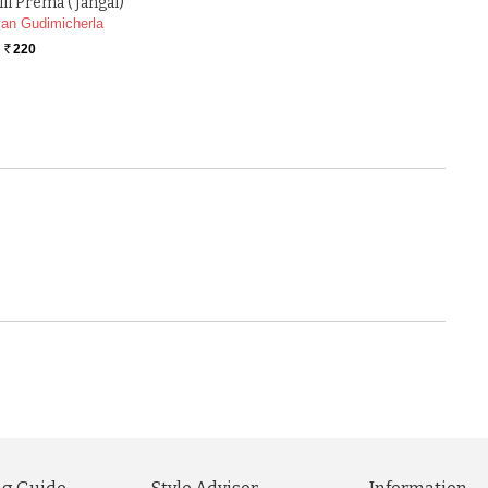
li Prema ( Jangal)
an Gudimicherla
220
Rs.