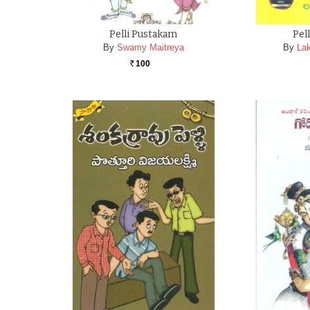
Pelli Pustakam
Pel
By
Swamy Maitreya
By
Lak
100
Rs.