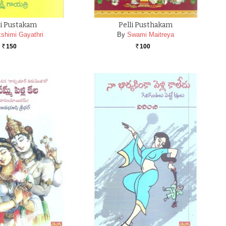
li Pustakam
Pelli Pusthakam
shimi Gayathri
By
Swami Maitreya
150
100
Rs.
Rs.