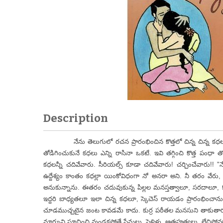
Description
నేను తెలుగులో రచన ప్రారంభించిన కొత్తలో చిన్న చిన్న కధలు రాశా
తోడిగించుకునే కధలు ఎన్ని రాసినా ఒకటే. ఇవి తగ్గించి కొత్త పంధా 
కధలన్నీ చదివేవారు. సీరియల్స్ కూడా చదివేవారు! చర్చించేవారు!! "
ఉద్దేశ్యం కాంతం కధల్లా యింకోవిధంగా నో అనరా అని. నీ తరం వేరు, ప్
అనుకున్నాను. ఈతరం చదువుకున్న పిల్లల మనస్తత్వాలూ, సరదాలూ, క
ఇద్దరి బాధ్యతలూ ఇలా చిన్న కధలూ, స్కెచెస్ రాయడం ప్రారంభించాను
చూడముచ్చటైన జంట కావడమే కాదు. కుర్ర పఠీతల మనసుని తాకుతారు" అన
మార్పుని సూచించి వుండకపోతే ప్రేమలు, పెళ్లిళ్లు, ఆత్మహత్యలు, లేచి