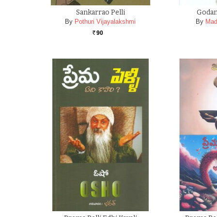
Sankarrao Pelli
Godam
By
Pothuri Vijayalakshmi
By
Mad
90
Rs.