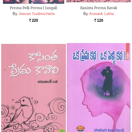
Prema Pelli Prema ( Jangal)
Kasinta Prema Kavali
By
Jeevan Gudimicherla
By
Arunank Latha
220
120
Rs.
Rs.