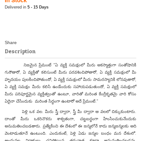
In Stock
5 - 15 Days
Description
నిజమైన ప్రేమంటే "ఏ వ్యక్తి సమక్షంలో మీరు అకస్మాత్తుగా సంతోషానికి
గురౌతారో, ఏ వ్యక్తితో కలిసుంటే మీరు పరవశించిపోతారో, ఏ వ్యక్తి సమక్షంలో మీ
హృదయం పులకించిపోతుందో, ఏ వ్యక్తి సమక్షంలో మీరు సామరస్యానికి లోనవుతారో,
ఏ వ్యక్తి సమక్షం మీరు కలిసి ఉండేందుకు సహాయపడుతుందో, ఏ వ్యక్తి సమక్షంలో
మీరు పరిపూర్ణమైన వ్యక్తిత్వంతో ఉంటూ, వారితో మరింత కేంద్రీకృతమై వారి కోసం
ఏదైనా చేసేందుకు మరింత సిద్ధంగా ఉంటారో అదే ప్రేమంటే."
పెళ్లి ఒక వల. మీరు స్త్రీ ద్వారా, స్త్రీ మీ ద్వారా ఆ వలలో చిక్కుకుంటారు.
దాంతో మీరు ఒకరినొకరు శాశ్వతంగా, చట్టబద్ధంగా హింసించుకునేందుకు
అనుమతించబడతారు. ప్రత్యేకించి ఈ దేశంలో ఈ జన్మలోనే కాదు జన్మజన్మలకు అది
వెంటాడుతూనే ఉంటుంది. ఎందుకంటే, పెళ్లి ఏడు జన్మల బంధం మన దేశంలో.
అందువల్ల విడాకులు చనిపోయిన తరువాత కూడా అనుమతించబడవు.