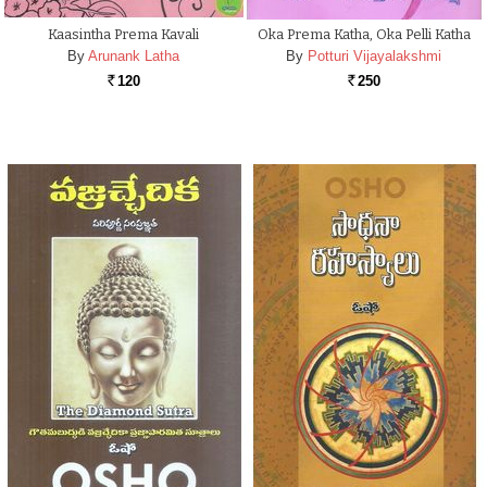
Kaasintha Prema Kavali
Oka Prema Katha, Oka Pelli Katha
By
Arunank Latha
By
Potturi Vijayalakshmi
120
250
Rs.
Rs.