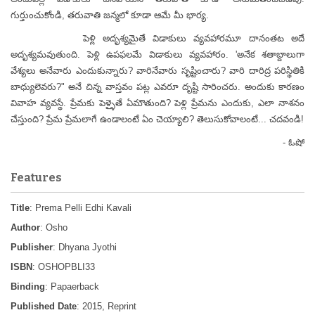
గుర్తుంచుకోండి, తరువాతి జన్మలో కూడా ఆమే మీ భార్య.
పెళ్లి అదృశ్యమైతే విడాకులు వ్యవహారమూ దానంతట అదే
అదృశ్యమవుతుంది. పెళ్లి ఉపఫలమే విడాకులు వ్యవహారం. 'అనేక శతాబ్దాలుగా
వేశ్యలు అనేవారు ఎందుకున్నారు? వారినేవారు సృష్టించారు? వారి దారిద్ర పరిస్థితికి
బాధ్యులెవరు?" అనే చిన్న వాస్తవం పట్ల ఎవరూ దృష్టి సారించరు. అందుకు కారణం
వివాహ వ్యవస్థే. ప్రేమకు పెళ్ళైతే ఏమౌతుంది? పెళ్లి ప్రేమను ఎందుకు, ఎలా నాశనం
చేస్తుంది? ప్రేమ ప్రేమలాగే ఉండాలంటే ఏం చెయ్యాలి? తెలుసుకోవాలంటే... చదవండి!
- ఓషో
Features
Title
: Prema Pelli Edhi Kavali
Author
: Osho
Publisher
: Dhyana Jyothi
ISBN
: OSHOPBLI33
Binding
: Papaerback
Published Date
: 2015, Reprint