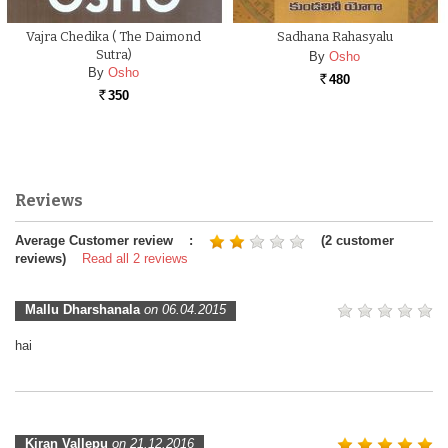
Vajra Chedika ( The Daimond
Sadhana Rahasyalu
Sutra)
By
Osho
By
Osho
480
Rs.
350
Rs.
Reviews
Average Customer review :
(2 customer
reviews)
Read all 2 reviews
Mallu Dharshanala
on 06.04.2015
hai
Kiran Vallepu
on 21.12.2016