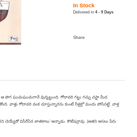
In Stock
4 - 9 Days
ునికి ఆ పొగ ఘుమఘుమగానే వున్నట్టుంది. గోదావరి గట్టు గచ్చు చప్టా మీద
ి. వాళ్లు గోదావరి వంక చూస్తున్నారను కుంటే నీళ్లల్లో మందు పోసినట్టే. వాళ్ల
ించని చెయ్యేదో విసిరేసిన జాతకాలు' అన్నాడు. కొటేషన్రావు. (అతని అసలు పేరు