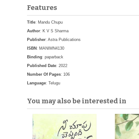
Features
Title
: Mandu Chupu
Author
: K V S Sharma
Publisher
: Astra Publications
ISBN
: MANIMN4130
Binding
: paparback
Published Date
: 2022
Number Of Pages
: 106
Language
: Telugu
You may also be interested in