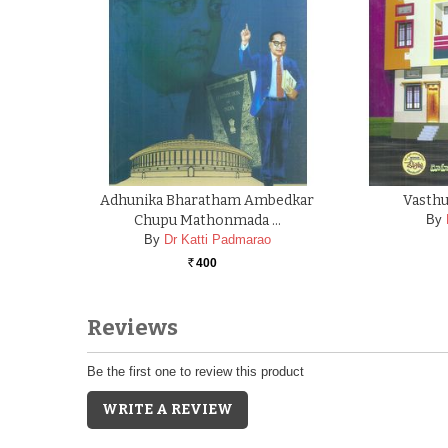
Adhunika Bharatham Ambedkar
Vasth
Chupu Mathonmada …
By
By
Dr Katti Padmarao
400
Rs.
Reviews
Be the first one to review this product
WRITE A REVIEW