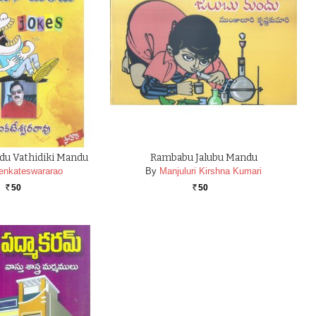
du Vathidiki Mandu
Rambabu Jalubu Mandu
enkateswararao
By
Manjuluri Kirshna Kumari
50
50
Rs.
Rs.