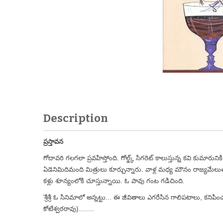
Description
ప్రస్తావన
గోదావరి గలగలా ప్రవహిస్తోంది. గోల్డ్క్ సిగరెట్ కాలుస్తున్న కవి కుమార
ఏడెనిమిదిమంది మిత్రులు కూర్చున్నారు. వాళ్ల మధ్య మౌనం రాజ్యమేలుతోంద
కళ్లు శూన్యంలోకి చూస్తున్నాయి. ఓ పావు గంట గడిచింది.
'శ్రీశ్రీ ఓ సినిమాలో అన్నట్టు... ఈ జీవితాలు ఎగరేసిన గాలిపటాలు, కనిప
కోటేశ్వరరావు)........