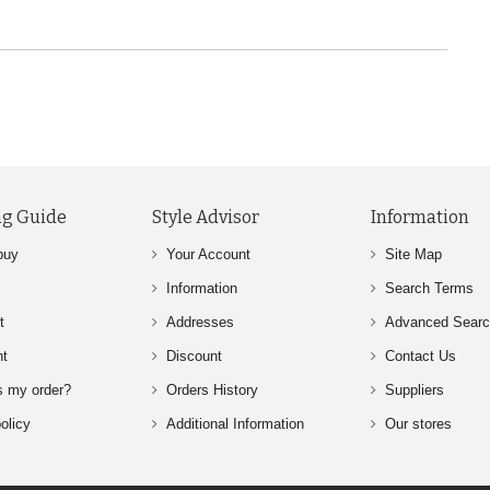
g Guide
Style Advisor
Information
buy
Your Account
Site Map
Information
Search Terms
t
Addresses
Advanced Sear
nt
Discount
Contact Us
s my order?
Orders History
Suppliers
olicy
Additional Information
Our stores