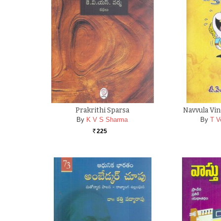
Prakrithi Sparsa
Navvula Vin
By
K V S Sharma
By
T V
225
Rs.