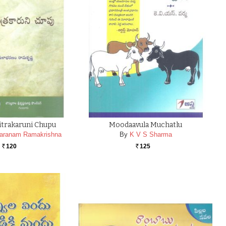
itrakaruni Chupu
Moodaavula Muchatlu
haranam Ramakrishna
By
K V S Sharma
120
125
Rs.
Rs.