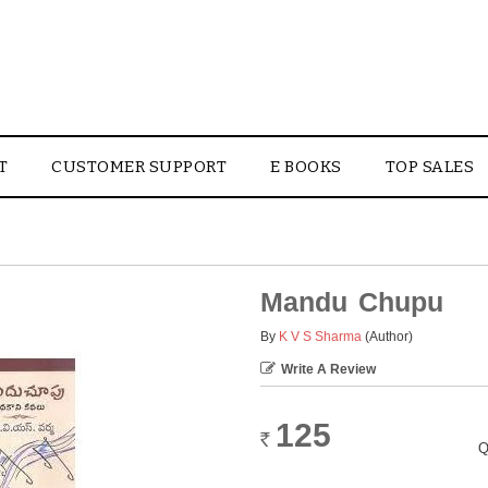
T
CUSTOMER SUPPORT
E BOOKS
TOP SALES
Mandu Chupu
By
K V S Sharma
(Author)
Write A Review
125
Rs.
Q