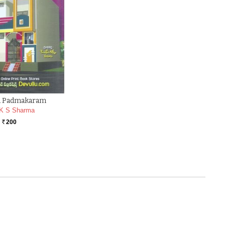
u Padmakaram
K S Sharma
200
Rs.