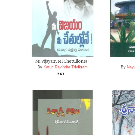
Mi Vijayam Mi Chetullone! !
By
Katuri Ravindra Trivikram
By
Nayu
63
Rs.