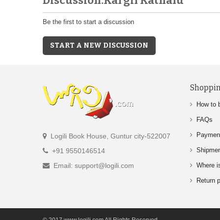
Discussion:Kargil Kathalu
Be the first to start a discussion
START A NEW DISCUSSION
Shoppin
How to 
FAQs
Paymen
Logili Book House, Guntur city-522007
Shipme
+91 9550146514
Email: support@logili.com
Where i
Return p
© 2017,www.logili.com All Rights Reserved.