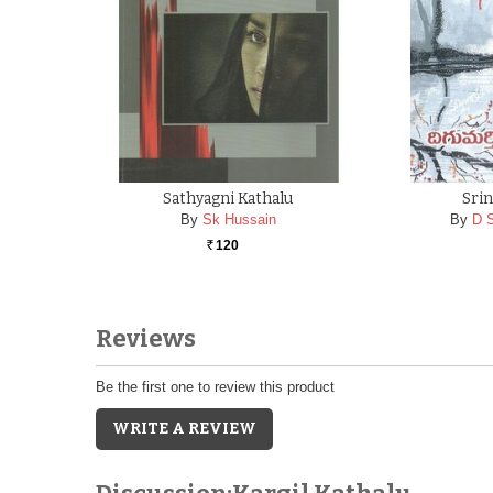
Sathyagni Kathalu
Srin
By
Sk Hussain
By
D S
120
Rs.
Reviews
Be the first one to review this product
WRITE A REVIEW