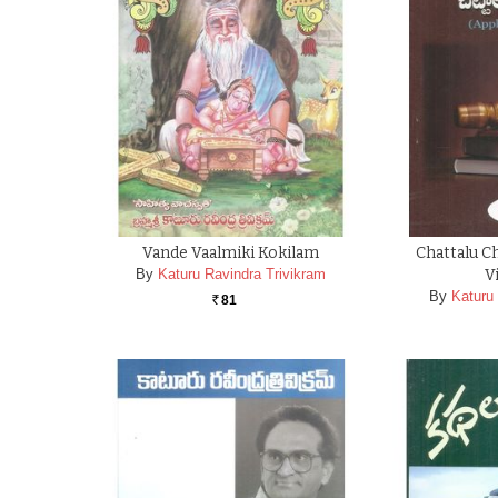
Vande Vaalmiki Kokilam
Chattalu C
By
Katuru Ravindra Trivikram
V
By
Katuru
81
Rs.