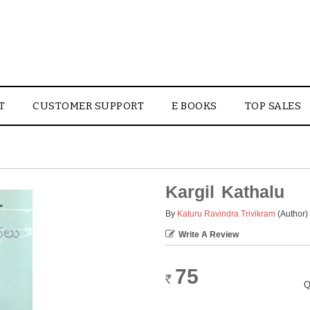
T
CUSTOMER SUPPORT
E BOOKS
TOP SALES
Kargil Kathalu
By
Katuru Ravindra Trivikram
(Author)
Write A Review
75
Rs.
Q