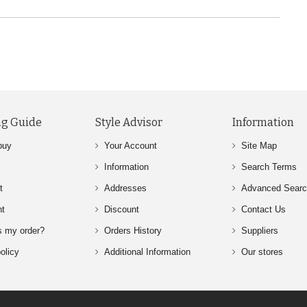
g Guide
Style Advisor
Information
buy
Your Account
Site Map
Information
Search Terms
t
Addresses
Advanced Sear
nt
Discount
Contact Us
s my order?
Orders History
Suppliers
olicy
Additional Information
Our stores