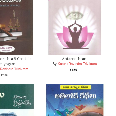
harithra & Chattala
Antarnethram
iniyogam
By
Katuru Ravindra Trivikram
 Ravindra Trivikram
150
Rs.
180
Rs.