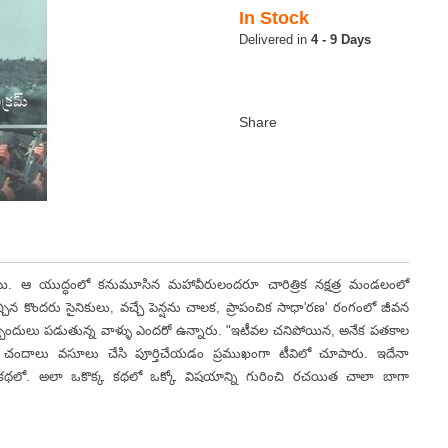
In Stock
4 - 9 Days
ుద్ధంలో కనుమూసిన మహావీరులందరూ చారిత్రిక నక్షత్ర మండలంలో
్చిన కొందరు సైనికులు, వచ్చే పెన్షను చాలక, ప్రాపంచిక సాధా'రణ' రంగంలో జీవన
్బందులు పడుతున్న వాళ్ళు ఎందరో ఉన్నారు. "ఇటీవల చనిపోయిన, అనేక పతకాల
 చందాలు వసూలు చేసి పూర్తిచేయడం ప్రముఖంగా టీవిలో చూపారు. ఇదేనా
ివరి కథలో. అలా ఒకొక్క కథలో ఒక్కో విషయాన్ని గురించి రచయిత చాలా బాగా