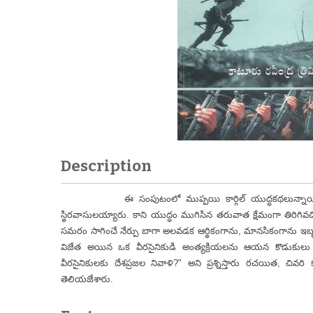
Description
ఈ సంపుటంలో ముప్పయి కార్గిల్ యుద్ధకథలున్నాయి. ఆ య
స్థిరవాసులయ్యారు. కాని యుద్ధం ముగిసిన తరువాత క్షేమంగా తిరిగివచ
సమరం సాగించే నేర్పు బాగా అలవడక ఆర్థికంగాను, మానసికంగాను ఇబ
విజేత అయిన ఒక వీరసైనికుడి అంత్యక్రియలను ఆయన కొడుకులు
వీరసైనికులకు దేశప్రజల నివాళి?" అని ప్రశ్నిస్తారు రచయిత, చ
తెలియజేశారు.