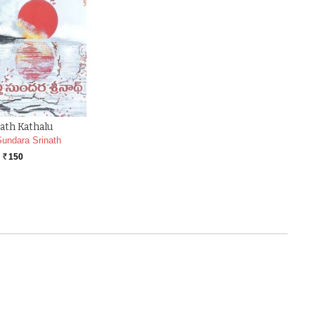
ath Kathalu
undara Srinath
150
Rs.