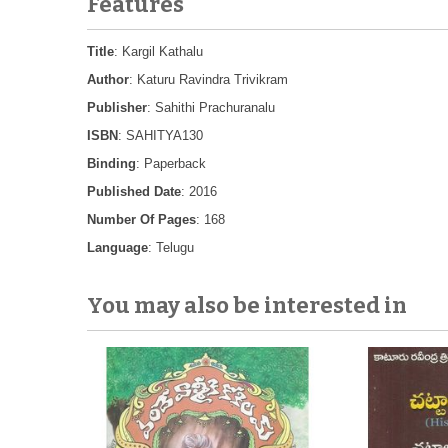
Features
Title
: Kargil Kathalu
Author
: Katuru Ravindra Trivikram
Publisher
: Sahithi Prachuranalu
ISBN
: SAHITYA130
Binding
: Paperback
Published Date
: 2016
Number Of Pages
: 168
Language
: Telugu
You may also be interested in