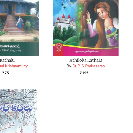
Kathalu
Athiloka Kathalu
ni Krishnamurty
By
Dr P S Prakasarao
75
195
Rs.
Rs.