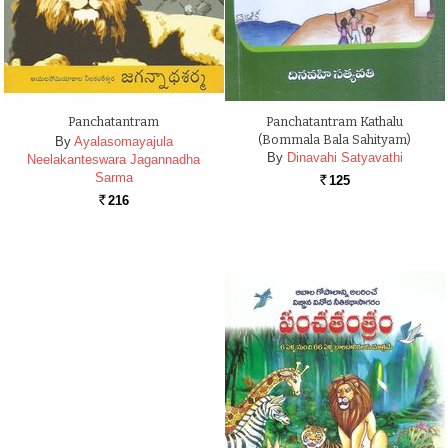
Panchatantram
Panchatantram Kathalu
(Bommala Bala Sahityam)
By
Ayalasomayajula
By
Dinavahi Satyavathi
Neelakanteswara Jagannadha
Sarma
125
Rs.
216
Rs.