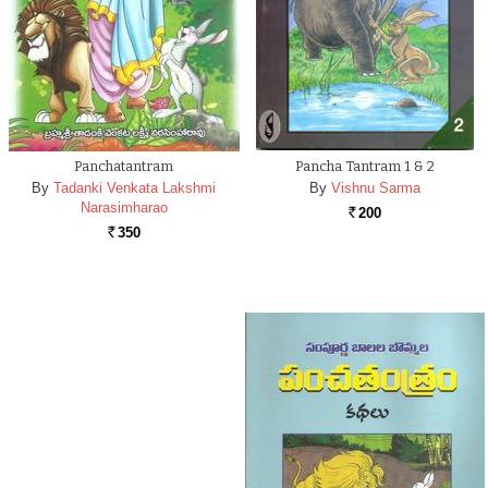
Panchatantram
Pancha Tantram 1 & 2
By
Tadanki Venkata Lakshmi
By
Vishnu Sarma
Narasimharao
200
Rs.
350
Rs.