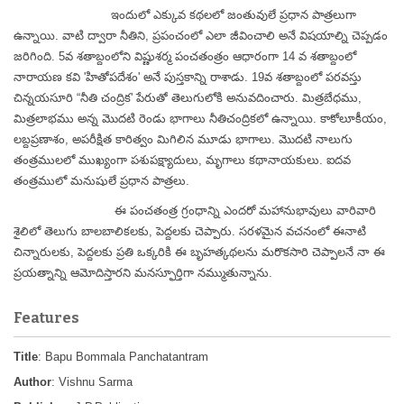
ఇందులో ఎక్కువ కథలలో జంతువులే ప్రధాన పాత్రలుగా
ఉన్నాయి. వాటి ద్వారా నీతిని, ప్రపంచంలో ఎలా జీవించాలి అనే విషయాల్ని చెప్పడం
జరిగింది. 5వ శతాబ్దంలోని విష్ణుశర్మ పంచతంత్రం ఆధారంగా 14 వ శతాబ్దంలో
నారాయణ కవి 'హితోపదేశం' అనే పుస్తకాన్ని రాశాడు. 19వ శతాబ్దంలో పరవస్తు
చిన్నయసూరి “నీతి చంద్రిక' పేరుతో తెలుగులోకి అనువదించారు. మిత్రబేధము,
మిత్రలాభము అన్న మొదటి రెండు భాగాలు నీతిచంద్రికలో ఉన్నాయి. కాకోలూకీయం,
లబ్దప్రణాశం, అపరీక్షిత కారిత్వం మిగిలిన మూడు భాగాలు. మొదటి నాలుగు
తంత్రములలో ముఖ్యంగా పశుపక్ష్యాదులు, మృగాలు కథానాయకులు. ఐదవ
తంత్రములో మనుషులే ప్రధాన పాత్రలు.
ఈ పంచతంత్ర గ్రంధాన్ని ఎందరో మహానుభావులు వారివారి
శైలిలో తెలుగు బాలబాలికలకు, పెద్దలకు చెప్పారు. సరళమైన వచనంలో ఈనాటి
చిన్నారులకు, పెద్దలకు ప్రతి ఒక్కరికి ఈ బృహత్కథలను మరొకసారి చెప్పాలనే నా ఈ
ప్రయత్నాన్ని ఆమోదిస్తారని మనస్ఫూర్తిగా నమ్ముతున్నాను.
Features
Title
: Bapu Bommala Panchatantram
Author
: Vishnu Sarma