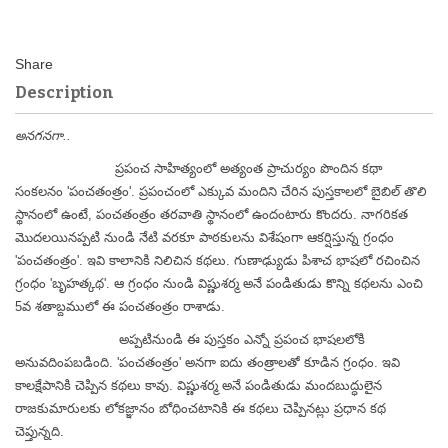
Description
అనగనగా..
ప్రపంచ సాహిత్యంలో అత్యంత ప్రాచుర్యం పొందిన కథా
సంకలనం 'పంచతంత్రం'. ప్రపంచంలో ఎక్కువ మందిని చేరిన పుస్తకాలలో బైబిల్ తొలి
స్థానంలో ఉంటే, పంచతంత్రం తరవాతి స్థానంలో ఉందంటారు కొందరు. నాగరికత
మొదలయినప్పటి నుండి నేటి వరకూ పాఠకులను విశేషంగా ఆకర్షిస్తున్న గ్రంధం
'పంచతంత్రం'. ఇవి కాలానికి నిలిచిన కథలు. గుణాఢ్యుడు పిశాచ భాషలో రచించిన
గ్రంధం 'బృహత్కథ'. ఆ గ్రంధం నుండి విష్ణుశర్మ అనే పండితుడు కొన్ని కథలను ఎంచి
5వ శతాబ్దములో ఈ పంచతంత్రం రాశాడు.
అప్పటినుండి ఈ పుస్తకం ఎన్నో ప్రపంచ భాషలలోకి
అనువదింపబడింది. 'పంచతంత్రం' అనగా ఐదు తంత్రాలతో కూడిన గ్రంధం. ఇవి
కాలక్షేపానికి చెప్పిన కథలు కావు. విష్ణుశర్మ అనే పండితుడు మందబుద్ధులైన
రాజకుమారులకు లోకజ్ఞానం బోధించటానికి ఈ కథలు చెప్పినట్లు ప్రధాన కథ
చెప్తున్నది.