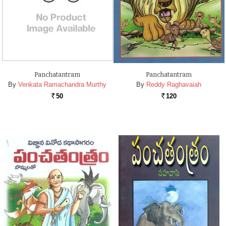
Panchatantram
Panchatantram
By
Venkata Ramachandra Murthy
By
Reddy Raghavaiah
50
120
Rs.
Rs.