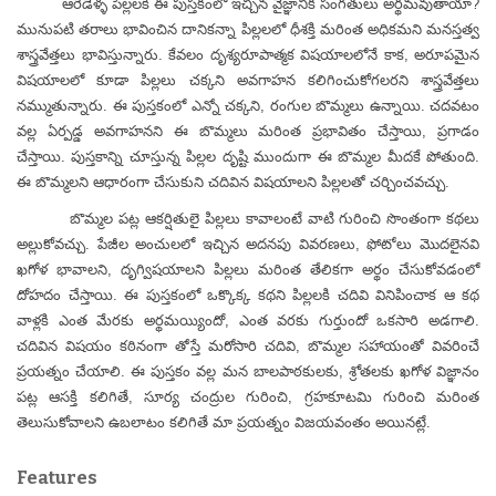
ఆరేడేళ్ళ పిల్లలకి ఈ పుస్తకంలో ఇచ్చిన వైజ్ఞానిక సంగతులు అర్థమవుతాయా?
మునుపటి తరాలు భావించిన దానికన్నా పిల్లలలో ధీశక్తి మరింత అధికమని మనస్తత్వ
శాస్త్రవేత్తలు భావిస్తున్నారు. కేవలం దృశ్యరూపాత్మక విషయాలలోనే కాక, అరూపమైన
విషయాలలో కూడా పిల్లలు చక్కని అవగాహన కలిగించుకోగలరని శాస్త్రవేత్తలు
నమ్ముతున్నారు. ఈ పుస్తకంలో ఎన్నో చక్కని, రంగుల బొమ్మలు ఉన్నాయి. చదవటం
వల్ల ఏర్పడ్డ అవగాహనని ఈ బొమ్మలు మరింత ప్రభావితం చేస్తాయి, ప్రగాడం
చేస్తాయి. పుస్తకాన్ని చూస్తున్న పిల్లల దృష్టి ముందుగా ఈ బొమ్మల మీదకే పోతుంది.
ఈ బొమ్మలని ఆధారంగా చేసుకుని చదివిన విషయాలని పిల్లలతో చర్చించవచ్చు.
బొమ్మల పట్ల ఆకర్షితులై పిల్లలు కావాలంటే వాటి గురించి సొంతంగా కథలు
అల్లుకోవచ్చు. పేజీల అంచులలో ఇచ్చిన అదనపు వివరణలు, ఫోటోలు మొదలైనవి
ఖగోళ భావాలని, దృగ్విషయాలని పిల్లలు మరింత తేలికగా అర్థం చేసుకోవడంలో
దోహదం చేస్తాయి. ఈ పుస్తకంలో ఒక్కొక్క కథని పిల్లలకి చదివి వినిపించాక ఆ కథ
వాళ్లకి ఎంత మేరకు అర్థమయ్యిందో, ఎంత వరకు గుర్తుందో ఒకసారి అడగాలి.
చదివిన విషయం కఠినంగా తోస్తే మరోసారి చదివి, బొమ్మల సహాయంతో వివరించే
ప్రయత్నం చేయాలి. ఈ పుస్తకం వల్ల మన బాలపాఠకులకు, శ్రోతలకు ఖగోళ విజ్ఞానం
పట్ల ఆసక్తి కలిగితే, సూర్య చంద్రుల గురించి, గ్రహకూటమి గురించి మరింత
తెలుసుకోవాలని ఉబలాటం కలిగితే మా ప్రయత్నం విజయవంతం అయినట్లే.
Features