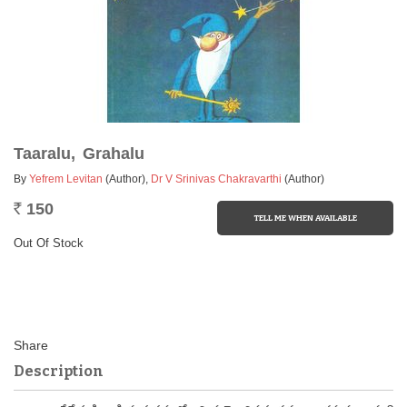
Taaralu, Grahalu
By
Yefrem Levitan
(Author)
,
Dr V Srinivas Chakravarthi
(Author)
150
Rs.
Out Of Stock
Description