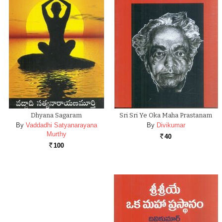
Dhyana Sagaram
Sri Sri Ye Oka Maha Prastanam
By
Vaddadhi Satyanarayana
By
Divikumar
Murthy
40
Rs.
100
Rs.