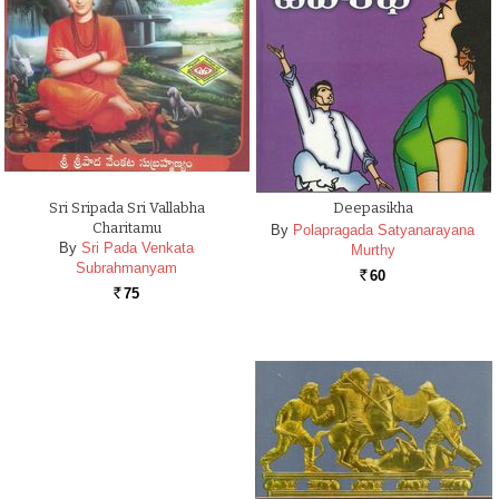
Sri Sripada Sri Vallabha
Deepasikha
Charitamu
By
Polapragada Satyanarayana
By
Sri Pada Venkata
Murthy
Subrahmanyam
60
Rs.
75
Rs.