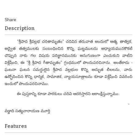
Description
"శ్రీపాద శ్రీవల్లభ చరితామృతం" చదివిన తరువాత అందులో ఆత్మ, తాత్విక,
అద్వైత తత్వములకు సంబంధించిన కొన్ని ఘట్టములను అధ్యాయమునకొకటి
చొప్పున నాకు గల విషయ పరిజ్ఞానమునకు అనుగుణంగా ఎంచుకుని వాటిని
విశ్లేషించి, ఈ "శ్రీ శ్రీపాద గీతామృతం" గ్రంధములో పొందుపరచినాను. అంతేకాదు -
ఘటనా ఘటన సమర్ధులైన శ్రీపాద వల్లభుల కొన్ని అద్భుత లీలలను, వారు
ఉద్భోదించిన కొన్ని ధార్మిక, సామాజిక, న్యాయసూత్రాలను కూడా విశ్లేషించి వివరించి
ఇందులో పొందుపరచినాము.
ఈ పుస్తకాన్ని కూడా పాఠకులు చదివి ఆదరిస్తారని ఆకాంక్షిస్తున్నాము.
-
వడ్డాది సత్యనారాయణ మూర్తి
Features