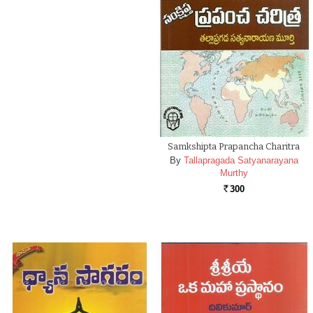
Samkshipta Prapancha Charitra
By
Tallapragada Satyanarayana
Murthy
300
Rs.