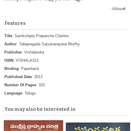
- రచయిత
Features
Title
: Samkshipta Prapancha Charitra
Author
: Tallapragada Satyanarayana Murthy
Publisher
: Vishalandra
ISBN
: VISHALA313
Binding
: Paperback
Published Date
: 2013
Number Of Pages
: 325
Language
: Telugu
You may also be interested in