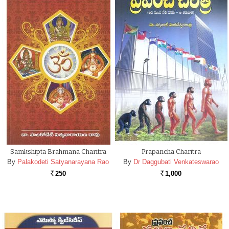
Samkshipta Brahmana Charitra
Prapancha Charitra
By
Palakodeti Satyanarayana Rao
By
Dr Daggubati Venkateswarao
250
1,000
Rs.
Rs.