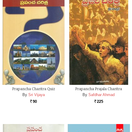
Prapancha Charitra Quiz
Prapancha Prajala Charitra
By
Sri Vijaya
By
Safdhar Ahmad
90
225
Rs.
Rs.