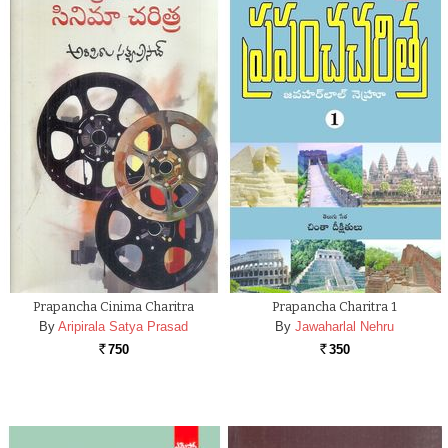
Prapancha Cinima Charitra
Prapancha Charitra 1
By
Aripirala Satya Prasad
By
Jawaharlal Nehru
750
350
Rs.
Rs.