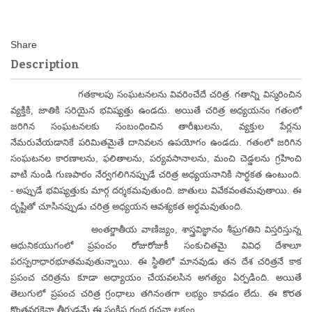
Description
గతకాలపు సంఘటనలను వివరించేదే చరిత్ర. గతాన్ని విస్మరించిన
వ్యక్తికి, జాతికి సరియైన భవిష్యత్తు ఉండదు. అయితే చరిత్ర అధ్యయనం గతంలో
జరిగిన సంఘటనలకు సంబంధించిన తారీఖులను, వ్యక్తుల పేర్లను
నేమరువేయడానికే పరిమితమైతే దానివలన ఉపయోగం ఉండదు. గతంలో జరిగిన
సంఘటనల కారణాలను, ఫలితాలను, పర్యవసానాలను, మంచి చెడ్డలను గ్రహించి
వాటి నుండి గుణపాఠం నేర్వగలిగినప్పుడే చరిత్ర అధ్యయనానికి సార్ధకత ఉంటుంది.
- అప్పుడే భవిష్యత్తుకు మార్గ దర్శకమవుతుంది. జాతులు వివేకవంతమవుతాయి. ఈ
దృష్టితో చూసినప్పుడు చరిత్ర అధ్యయన ఆవశ్యకత అర్ధమవుతుంది.
అంతర్జాతీయ వాణిజ్యం, శాస్త్రవిజ్ఞానం శీఘ్రగతిని విస్తరిస్తున్న
ఆధునికయుగంలో ప్రపంచం రోజురోజుకీ సంకుచితమై వివిధ దేశాలూ
పరస్పరాధారభూతమవుతున్నాయి. ఈ స్థితిలో మానవుడు తన దేశ చరిత్రనే కాక
ప్రపంచ చరిత్రను కూడా అధ్యాయం చేయవలసిన అగత్యం ఏర్పడింది. అయితే
తెలుగులో ప్రపంచ చరిత్ర గ్రంధాలు తగినంతగా లభ్యం కావడం లేదు. ఈ కొరత
కొంతవరకైనా తీర్చడమే ఈ సంక్షిప్త గ్రంథ రచనా లక్ష్యం.