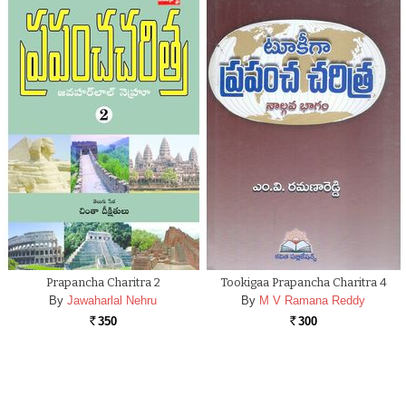
Prapancha Charitra 2
Tookigaa Prapancha Charitra 4
By
Jawaharlal Nehru
By
M V Ramana Reddy
350
300
Rs.
Rs.