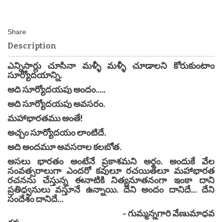
Description
ఎన్నిసార్లు చూసినా మళ్ళీ మళ్ళీ చూడాలని కోరుకుంటాం
సూర్యోదయాన్ని.
అది సూర్యోదయపు అందం.....
అది సూర్యోదయపు అవసరం.
మహాభారతము అంతే!
అచ్చం సూర్యోదయం లాంటిదే.
అది అందమూ అవసరాల కలబోత.
అసలు భారతం అంటేనే ప్రకాశమని అర్థం. అందుకే వేల
సంవత్సరాలుగా ఎందరో కవులూ రచయితలూ మహాభారత
రచనను చేస్తున్న ఈనాటికి నిత్యనూతనంగా ఇంకా దాని
ప్రతిధ్వనులు వస్తూనే ఉన్నాయి. దేని అందం దానిదే... దేని
సందేశం దానిదే...
- గుమ్మన్నగారి వేణుమాధవ