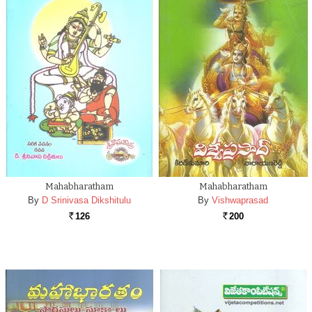
Mahabharatham
Mahabharatham
By
D Srinivasa Dikshitulu
By
Vishwaprasad
126
200
Rs.
Rs.