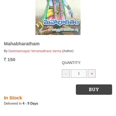
Mahabharatham
By
Gummannagari Venumadhava Varma
(Author)
150
Rs.
QUANTITY:
-
+
In Stock
4 - 9 Days