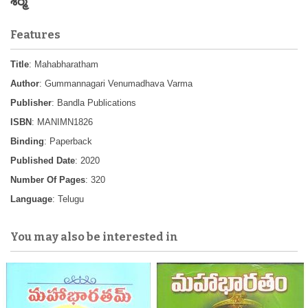
శర్మ
Features
Title
: Mahabharatham
Author
: Gummannagari Venumadhava Varma
Publisher
: Bandla Publications
ISBN
: MANIMN1826
Binding
: Paperback
Published Date
: 2020
Number Of Pages
: 320
Language
: Telugu
You may also be interested in