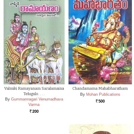
Valmiki Ramayanam Saralamaina
Chandamama Mahabharatham
Telugulo. . . .
By
Mohan Publications
By
Gummannagari Venumadhava
500
Rs.
Varma
200
Rs.