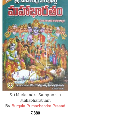
Sri Madaandra Sampoorna
Mahabharatham
By
Burgula Purnachandra Prasad
380
Rs.