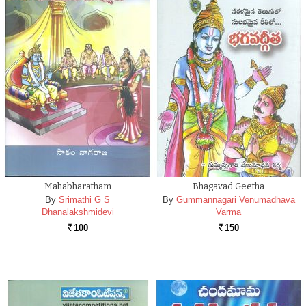
Mahabharatham
Bhagavad Geetha
By
Srimathi G S
By
Gummannagari Venumadhava
Dhanalakshmidevi
Varma
100
150
Rs.
Rs.