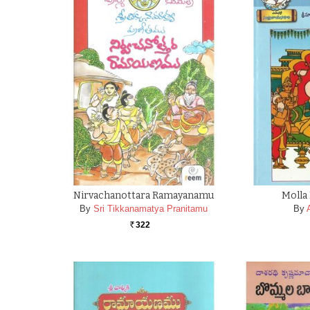
Nirvachanottara Ramayanamu
Molla
By
Sri Tikkanamatya Pranitamu
By
322
Rs.