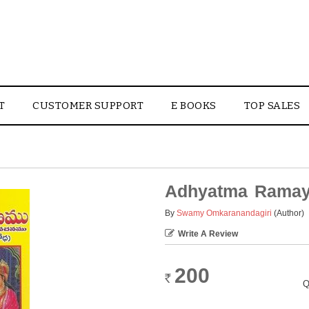
T
CUSTOMER SUPPORT
E BOOKS
TOP SALES
Adhyatma Rama
By
Swamy Omkaranandagiri
(Author)
Write A Review
200
Rs.
Q