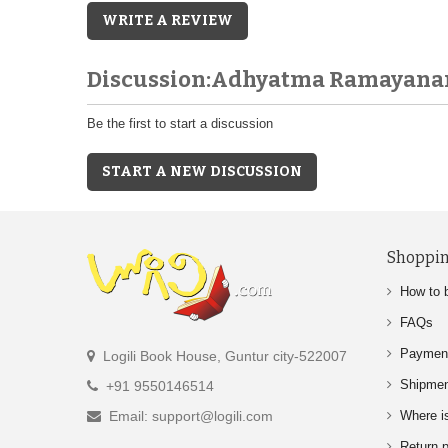
WRITE A REVIEW
Discussion:Adhyatma Ramayan
Be the first to start a discussion
START A NEW DISCUSSION
Shoppin
How to 
FAQs
Paymen
Logili Book House, Guntur city-522007
Shipme
+91 9550146514
Email: support@logili.com
Where i
Return p