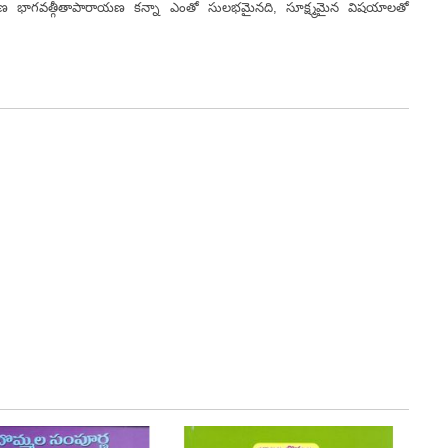
ాయణ భాగవత్గీతాపారాయణ కన్నా ఎంతో సులభమైనది, సూక్ష్మమైన విషయాలతో