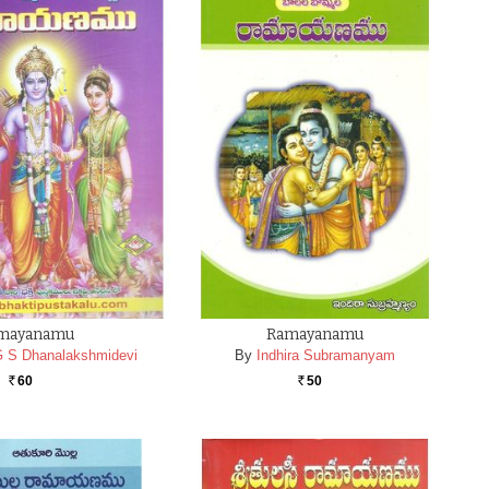
mayanamu
Ramayanamu
G S Dhanalakshmidevi
By
Indhira Subramanyam
60
50
Rs.
Rs.