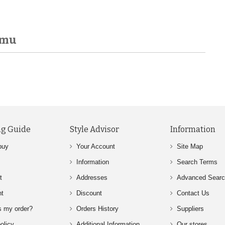
amu
g Guide
Style Advisor
Information
buy
Your Account
Site Map
Information
Search Terms
t
Addresses
Advanced Sear
nt
Discount
Contact Us
s my order?
Orders History
Suppliers
olicy
Additional Information
Our stores