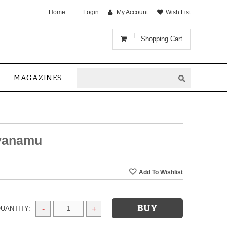
Home
Login
My Account
Wish List
Shopping Cart
MAGAZINES
yanamu
UANTITY:
-
+