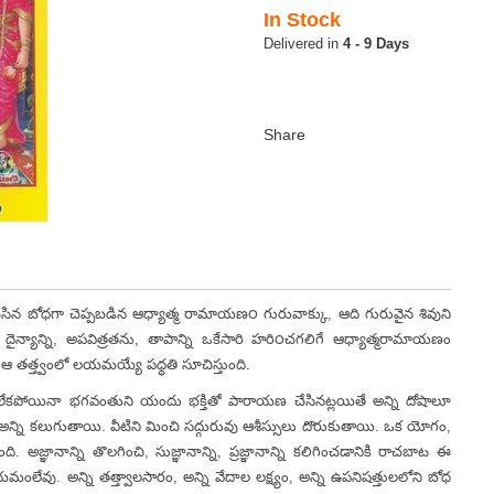
In Stock
4 - 9 Days
 బోధగా చెప్పబడిన ఆధ్యాత్మ రామాయణ౦ గురువాక్కు, ఆది గురువైన శివుని
్యాన్ని, అపవిత్రతను, తాపాన్ని ఒకేసారి హరి౦చగలిగే ఆధ్యాత్మరామాయణం
ెప్తూ ఆ తత్త్వంలో లయమయ్యే పధ్ధతి సూచిస్తుంది.
ా లేకపోయినా భగవంతుని యందు భక్తితో పారాయణ చేసినట్లయితే అన్ని దోషాలూ
ని కలుగుతాయి. వీటిని మించి సద్గురువు ఆశీస్సులు దొరుకుతాయి. ఒక యోగం,
 అజ్ఞానాన్ని తొలగించి, సుజ్ఞానాన్ని, ప్రజ్ఞానాన్ని కలిగించడానికి రాచబాట ఈ
లేవు. అన్ని తత్త్వాలసారం, అన్ని వేదాల లక్ష్యం, అన్ని ఉపనిషత్తులలోని బోధ