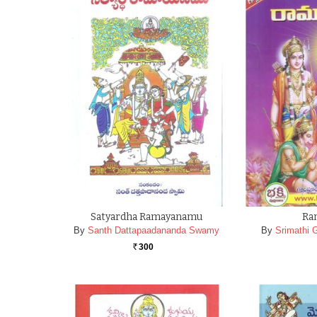
Satyardha Ramayanamu
Ra
By
Santh Dattapaadananda Swamy
By
Srimathi 
300
Rs.