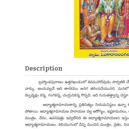
Description
బ్రహ్మాండపురాణం ఉత్తరఖండంలో శివమహాదేవుడు పార్వతికి చేసిన
వాక్కు, అందువల్లనే అది తారకము అనగ తరింపచేయునది. మనలో దైన
కల్పవృక్షం కన్న, గంగకన్న, చంద్రునికన్న గొప్పది. ఇది గురుతత్త్వాన్ని చ
ఆధ్యాత్మరా
మాయణాన్ని ప్రతినిత్యం నియమనిష్ఠలు ఉన్న
పోతాయి. ఆధ్యాత్మరామాయణ పారాయణ వల్ల ఆరోగ్యం, ఇష్టకామనలు, అన్
మంత్రం, వేదం, ఉపనిషత్తు ఇవ్వలేనిది ఈ
ఆధ్యాత్మరా
మాయణ౦ ఇస్తుంది.
ఆధ్యాత్మరామాయణం. కలియుగంలో దీన్ని మించిన మంత్రం, వ్రతం, నియమం