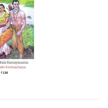
Bala Ramayanamu
dhi Krishnacharya
130
Rs.