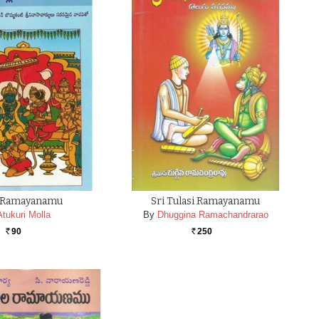
 Ramayanamu
Sri Tulasi Ramayanamu
Atukuri Molla
By
Dhuggina Ramachandrarao
90
250
Rs.
Rs.