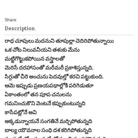
Description
రాధ చూపులు మదనుని తూపుల్లా చెదిరిపోతున్నాయి
ఒక చోట నిలువనీయని తళుకు మేను
మట్టిగొట్టుకపోయిన వస్త్రాలతో
మెరిసే దరహాసంతో మరీమరీ ప్రకాశిస్తున్నది.
సిగ్గుతో చీరె అంచును పెదవుల్తో కరచి పట్టుకుంది.
ఆమె ఇప్పుడు ప్రణయపథాల్లోకి పరిగెడుతూ
ఏకాంతంలో తన పూప చనులను
గమనించుకొని వెంటనే కప్పుకుంటున్నది
కాసేపట్లోనే అవి
అక్కడున్నాయనే సంగతినే మర్చిపోతున్నది
బాల్య యౌవనాల సంధి దశ కరిగిపోతున్నది