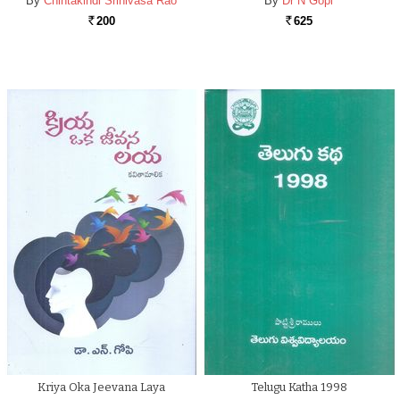
By
Chintakindi Srinivasa Rao
By
Dr N Gopi
200
625
Rs.
Rs.
Kriya Oka Jeevana Laya
Telugu Katha 1998