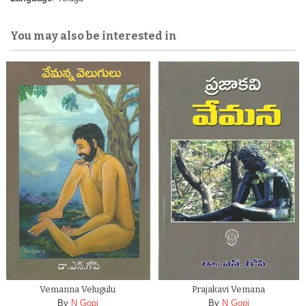
You may also be interested in
Vemanna Velugulu
Prajakavi Vemana
By
N Gopi
By
N Gopi