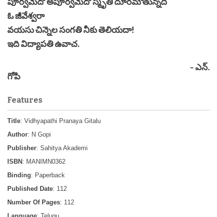
పూర్వమేదో అపూర్వమేదో స్మృతి దూరమౌతున్నది
ఓ జీవేశ్వరా
వయసు చిన్నెల సంగతి నీకు తెలియదా!
ఇది విద్యాపతి ఉవాచ.
- ఎన్.
గోపి
Features
Title
: Vidhyapathi Pranaya Gitalu
Author
: N Gopi
Publisher
: Sahitya Akademi
ISBN
: MANIMN0362
Binding
: Paperback
Published Date
: 112
Number Of Pages
: 112
Language
: Telugu