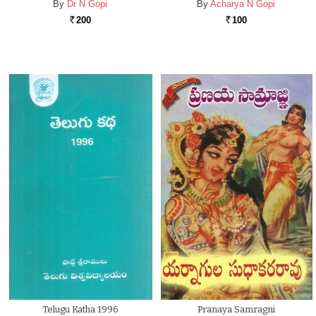
By
Dr N Gopi
By
Acharya N Gopi
200
100
Rs.
Rs.
Telugu Katha 1996
Pranaya Samragni