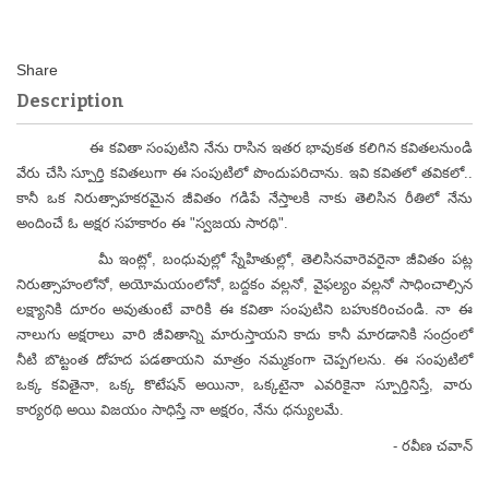
Description
ఈ కవితా సంపుటిని నేను రాసిన ఇతర భావుకత కలిగిన కవితలనుండి
వేరు చేసి స్పూర్తి కవితలుగా ఈ సంపుటిలో పొందుపరిచాను. ఇవి కవితలో తవికలో..
కానీ ఒక నిరుత్సాహకరమైన జీవితం గడిపే నేస్తాలకి నాకు తెలిసిన రీతిలో నేను
అందించే ఓ అక్షర సహకారం ఈ "స్వజయ సారథి".
మీ ఇంట్లో, బంధువుల్లో స్నేహితుల్లో, తెలిసినవారెవరైనా జీవితం పట్ల
నిరుత్సాహంలోనో, అయోమయంలోనో, బద్దకం వల్లనో, వైఫల్యం వల్లనో సాధించాల్సిన
లక్ష్యానికి దూరం అవుతుంటే వారికి ఈ కవితా సంపుటిని బహుకరించండి. నా ఈ
నాలుగు అక్షరాలు వారి జీవితాన్ని మారుస్తాయని కాదు కానీ మారడానికి సంద్రంలో
నీటి బొట్టంత దోహద పడతాయని మాత్రం నమ్మకంగా చెప్పగలను. ఈ సంపుటిలో
ఒక్క కవితైనా, ఒక్క కొటేషన్ అయినా, ఒక్కటైనా ఎవరికైనా స్పూర్తినిస్తే, వారు
కార్యరథి అయి విజయం సాధిస్తే నా అక్షరం, నేను ధన్యులమే.
- రవీణ చవాన్