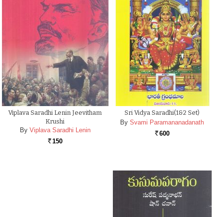
Viplava Saradhi Lenin Jeevitham
Sri Vidya Saradhi(1&2 Set)
Krushi
By
Svami Paramananadanath
By
Viplava Saradhi Lenin
600
Rs.
150
Rs.