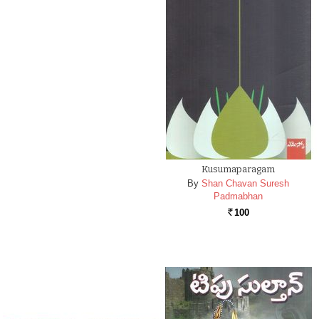
Kusumaparagam
By
Shan Chavan Suresh
Padmabhan
100
Rs.