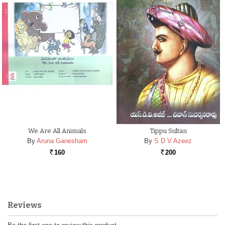
We Are All Animals
Tippu Sultan
By
Aruna Ganesham
By
S D V Azeez
160
200
Rs.
Rs.
Reviews