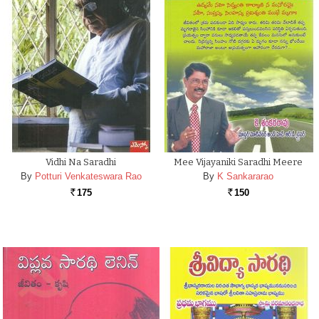
Vidhi Na Saradhi
Mee Vijayaniki Saradhi Meere
By
Potturi Venkateswara Rao
By
K Sankararao
175
150
Rs.
Rs.