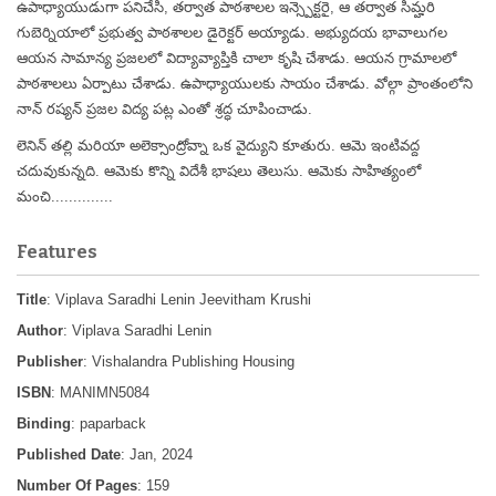
ఉపాధ్యాయుడుగా పనిచేసి, తర్వాత పాఠశాలల ఇన్స్పెక్టరై, ఆ తర్వాత సిమ్హరి
గుబెర్నియాలో ప్రభుత్వ పాఠశాలల డైరెక్టర్ అయ్యాడు. అభ్యుదయ భావాలుగల
ఆయన సామాన్య ప్రజలలో విద్యావ్యాప్తికి చాలా కృషి చేశాడు. ఆయన గ్రామాలలో
పాఠశాలలు ఏర్పాటు చేశాడు. ఉపాధ్యాయులకు సాయం చేశాడు. వోల్గా ప్రాంతంలోని
నాన్ రష్యన్ ప్రజల విద్య పట్ల ఎంతో శ్రద్ధ చూపించాడు.
లెనిన్ తల్లి మరియా అలెక్సాంద్రోవ్నా ఒక వైద్యుని కూతురు. ఆమె ఇంటివద్ద
చదువుకున్నది. ఆమెకు కొన్ని విదేశీ భాషలు తెలుసు. ఆమెకు సాహిత్యంలో
మంచి..............
Features
Title
: Viplava Saradhi Lenin Jeevitham Krushi
Author
: Viplava Saradhi Lenin
Publisher
: Vishalandra Publishing Housing
ISBN
: MANIMN5084
Binding
: paparback
Published Date
: Jan, 2024
Number Of Pages
: 159