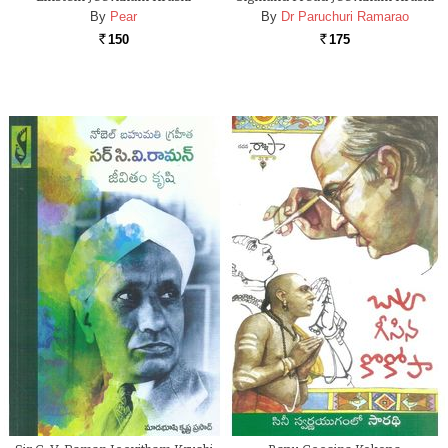
By
Pear
By
Dr Paruchuri Ramarao
150
175
Rs.
Rs.