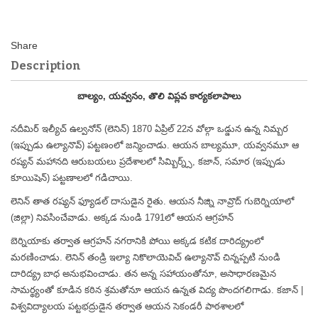
Description
బాల్యం, యవ్వనం, తొలి విప్లవ కార్యకలాపాలు
నదీమిర్ ఇల్యీచ్ ఉల్వనోన్ (లెనిన్) 1870 ఏప్రిల్ 22న వోల్గా ఒడ్డున ఉన్న నిమ్బర
(ఇప్పుడు ఉల్యానొవ్) పట్టణంలో జన్మించాడు. ఆయన బాల్యమూ, యవ్వనమూ ఆ
రష్యన్ మహానది ఆరుబయలు ప్రదేశాలలో సిమ్బిర్న్స్, కజాన్, సమార (ఇప్పుడు
కూయిషెన్) పట్టణాలలో గడిచాయి.
లెనిన్ తాత రష్యన్ ఫ్యూడల్ దాసుడైన రైతు. ఆయన నీజ్ని నావ్రొద్ గుబెర్నియాలో
(జిల్లా) నివసించేవాడు. అక్కడ నుండి 1791లో ఆయన ఆగ్రహన్
బెర్నియాకు తర్వాత ఆగ్రహన్ నగరానికి పోయి అక్కడ కటిక దారిద్య్రంలో
మరణించాడు. లెనిన్ తండ్రి ఇల్యా నికొలాయెవిచ్ ఉల్యానొవ్ చిన్నప్పటి నుండి
దారిద్య్ర బాధ అనుభవించాడు. తన అన్న సహాయంతోనూ, అసాధారణమైన
సామర్థ్యంతో కూడిన కఠిన శ్రమతోనూ ఆయన ఉన్నత విద్య పొందగలిగాడు. కజాన్ |
విశ్వవిద్యాలయ పట్టభద్రుడైన తర్వాత ఆయన సెకండరీ పాఠశాలలో