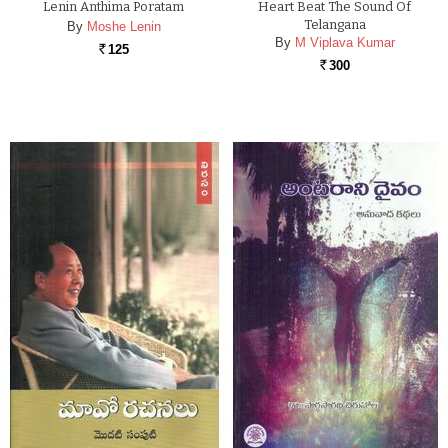
Lenin Anthima Poratam
Heart Beat The Sound Of
Telangana
By
Moshe Lenin
By
M Viplava Kumar
125
Rs.
300
Rs.