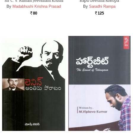
Sir C. V. Raman Jeevitham Krushi
Bapu Geesina Kokopa
By
Madabhushi Krishna Prasad
By
Saradhi Rampa
80
125
Rs.
Rs.