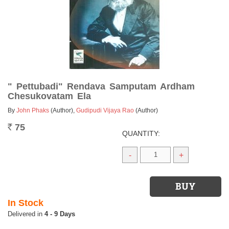
" Pettubadi" Rendava Samputam Ardham
Chesukovatam Ela
By
John Phaks
(Author)
,
Gudipudi Vijaya Rao
(Author)
75
Rs.
QUANTITY:
-
+
In Stock
4 - 9 Days