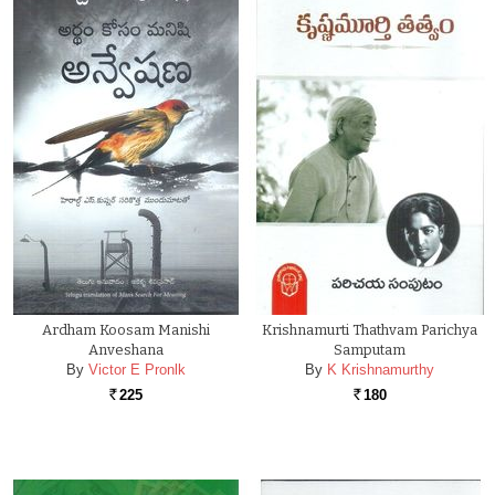
Ardham Koosam Manishi
Krishnamurti Thathvam Parichya
Anveshana
Samputam
By
Victor E Pronlk
By
K Krishnamurthy
225
180
Rs.
Rs.