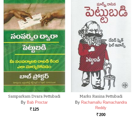
Samparkam Dvara Pettubadi
Marks Rasina Pettubadi
By
Bab Proctar
By
Rachamallu Ramachandra
Reddy
125
Rs.
200
Rs.