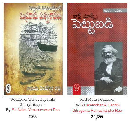
Pettubadi Vishavalayamlo
Karl Marx Pettubadi
Sampradaya …
By
S Rammohan A Gandhi
By
Sri Naidu Venkateswara Rao
Bitragunta Ramachandra Rao
200
1,699
Rs.
Rs.