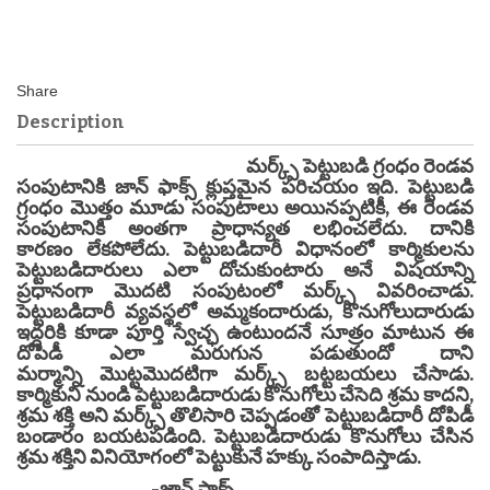
Description
మర్క్స్ పెట్టుబడి గ్రంధం రెండవ
సంపుటానికి జాన్ ఫాక్స్ క్లుప్తమైన పరిచయం ఇది. పెట్టుబడి
గ్రంధం మొత్తం మూడు సంపుటాలు అయినప్పటికీ, ఈ రెండవ
సంపుటానికి అంతగా ప్రాధాన్యత లభించలేదు. దానికి
కారణం లేకపోలేదు. పెట్టుబడిదారీ విధానంలో కార్మికులను
పెట్టుబడిదారులు ఎలా దోచుకుంటారు అనే విషయాన్ని
ప్రధానంగా మొదటి సంపుటంలో మర్క్స్ వివరించాడు.
పెట్టుబడిదారీ వ్యవస్థలో అమ్మకందారుడు, కొనుగోలుదారుడు
ఇద్దరికి కూడా పూర్తి స్వేచ్ఛ ఉంటుందనే సూత్రం మాటున ఈ
దోపిడీ ఎలా మరుగున పడుతుందో దాని
మర్మాన్ని మొట్టమొదటిగా మర్క్స్ బట్టబయలు చేసాడు.
కార్మికుని నుండి పెట్టుబడిదారుడు కొనుగోలు చేసెది శ్రమ కాదని,
శ్రమ శక్తి అని మర్క్స్ తొలిసారి చెప్పడంతో పెట్టుబడిదారీ దోపిడీ
బండారం బయటపడింది. పెట్టుబడిదారుడు కొనుగోలు చేసిన
శ్రమ శక్తిని వినియోగంలో పెట్టుకునే హక్కు సంపాదిస్తాడు.
-జాన్ ఫాక్స్.