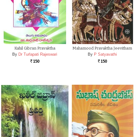
Kahil Gibran Pravaktha
Mahamood Pravaktha Jeevitham
By
Dr Turlapati Rajeswari
By
P Satyavathi
150
150
Rs.
Rs.