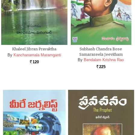
Khaleel Jibran Pravaktha
Subhash Chandra Bose
Samaraseela Jeevitham
By
Kanchanamala Maramganti
By
Bendalam Krishna Rao
120
Rs.
225
Rs.