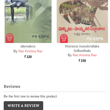
Alienation
Marxism Samskruthika
Sidhanthalu
By
Rao Krishna Rao
By
Rao Krishna Rao
120
Rs.
150
Rs.
Reviews
Be the first one to review this product
WRITE A REVIEW