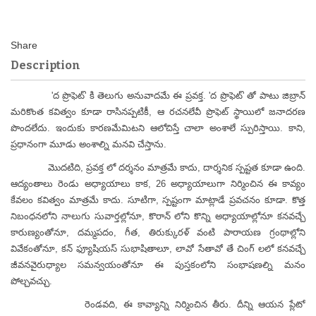
Description
'ద ప్రొఫెట్' కి తెలుగు అనువాదమే ఈ ప్రవక్త. 'ద ప్రొఫెట్' తో పాటు జిబ్రాన్
మరికొంత కవిత్వం కూడా రాసినప్పటికీ, ఆ రచనలేవీ ప్రొఫెట్ స్థాయిలో జనాదరణ
పొందలేదు. ఇందుకు కారణమేమిటని ఆలోచిస్తే చాలా అంశాలే స్పురిస్తాయి. కాని,
ప్రధానంగా మూడు అంశాల్ని మనవి చేస్తాను.
మొదటిది, ప్రవక్త లో దర్శనం మాత్రమే కాదు, దార్శనిక స్పష్టత కూడా ఉంది.
ఆద్యంతాలు రెండు అధ్యాయాలు కాక, 26 అధ్యాయాలుగా నిర్మించిన ఈ కావ్యం
కేవలం కవిత్వం మాత్రమే కాదు. సూటిగా, స్పష్టంగా మాట్లాడే ప్రవచనం కూడా. కొత్త
నిబంధనలోని నాలుగు సువార్తల్లోనూ, కొరాన్ లోని కొన్ని అధ్యాయాల్లోనూ కనవచ్చే
కారుణ్యంతోనూ, దమ్మపదం, గీత, తిరుక్కురళ్ వంటి పారాయణ గ్రంథాల్లోని
వివేకంతోనూ, కన్ ఫ్యూషియస్ సుభాషితాలూ, లావో సేతావో తే చింగ్ లలో కనవచ్చే
జీవనవైరుధ్యాల సమన్వయంతోనూ ఈ పుస్తకంలోని సంభాషణల్ని మనం
పోల్చవచ్చు.
రెండవది, ఈ కావ్యాన్ని నిర్మించిన తీరు. దీన్ని ఆయన ప్లేటో