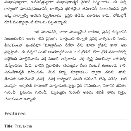
సంభాషణల్లాగా, ఉపనిషత్తుల్లాగా సంభాషణాత్మక శైలిలో నిర్మించాడు. ఈ చిన్న
కావ్యంలో మానవప్రపంచానికీ, రాగద్వేష భరితమైన జీవితానికీ సంబంధించిన ప్రతి
ఒక్క పార్శ్వాన్నీ ఆయన స్పృశించాడు. పైపైన తడిమి చూడటం కాదు, లోతుల్లోకీ
దూకి ముత్యాల్లాంటి మాటలు పట్టుకొచ్చాడు.
ఇక మూడవది, చాలా ముఖ్యమైన కారణం, ప్రవక్త దర్శనానికి
సంబంధించిన అంశం. తన ప్రసంగం పూర్తయిన తర్వాత ప్రవక్త వాళ్ళనుంచి సెలవు
తీసుకుంటూ ఇంతసేపూ "మాట్లాడింది నేనేనా నేను కూడా శ్రోతను కానా' అని
ప్రశ్నిస్తాడు. ఈ ప్రశ్నలో ఎంతో అంతరార్థముంది. ఒక శ్రోతనో, లేదా శ్రోత సమూహాన్నో
ఉద్దేశించి మాట్లేడేవాడు వక్త మటుకే అవుతాడు. వక్త దృష్టి ఎంతసేపూ ఇతరుల్ని
మెప్పించడం మీద, వారిని ప్రభావితం చెయ్యడం మీద మటుకే ఉంటుంది. కాని,
ఎదుటివాళ్ళకి బోధించడం మీద కన్నా మాట్లాడటం ద్వారా తనను తాను
తేటపరుచుకునేవాడే ప్రవక్త. ప్రవక్త కావ్యంలో మనకి కనిపించే గొప్ప విశేషం, ఆల్
ముస్తఫా, ఆర్ఫలీజ్ పౌరులతో మాట్లాడుతున్నట్టు పైకి కనిపించినా, నిజానికి జీవితం
గురించీ, ప్రపంచం గురించీ, మృత్యువు గురించీ అతడు తనకి తాను స్పష్టం
చేసుకుంటూ ఉన్నాడు.
Features
Title
: Pravaktha