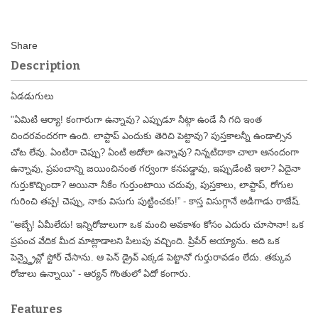
Description
ఏడడుగులు
"ఏమిటి ఆర్యా! కంగారుగా ఉన్నావు? ఎప్పుడూ నీట్గా ఉండే నీ గది ఇంత
చిందరవందరగా ఉంది. లాప్టాప్ ఎందుకు తెరిచి పెట్టావు? పుస్తకాలన్నీ ఉండాల్సిన
చోట లేవు. ఏంటిరా చెప్పు? ఏంటి అదోలా ఉన్నావు? నిన్నటిదాకా చాలా ఆనందంగా
ఉన్నావు, ప్రపంచాన్ని జయించినంత గర్వంగా కనపడ్డావు, ఇప్పుడేంటి ఇలా? ఏదైనా
గుర్తుకొచ్చిందా? అయినా నీకేం గుర్తుంటాయి చదువు, పుస్తకాలు, లాప్టాప్, రోగుల
గురించి తప్ప! చెప్పు, నాకు విసుగు పుట్టించకు!” - కాస్త విసుగ్గానే అడిగాడు రాజేష్.
"అబ్బే! ఏమీలేదు! ఇన్నిరోజులుగా ఒక మంచి అవకాశం కోసం ఎదురు చూసానా! ఒక
ప్రపంచ వేదిక మీద మాట్లాడాలని పిలుపు వచ్చింది. ప్రిపేర్ అయ్యాను. అది ఒక
పెన్న్డ్రైవ్లో స్టోర్ చేసాను. ఆ పెన్ డ్రైవ్ ఎక్కడ పెట్టానో గుర్తురావడం లేదు. తక్కువ
రోజులు ఉన్నాయి” - ఆర్యన్ గొంతులో ఏదో కంగారు.
Features