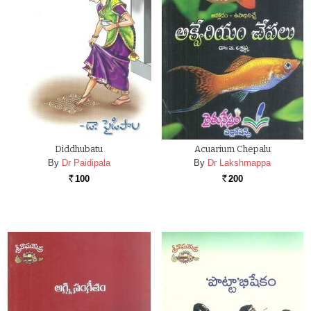
Diddhubatu
Acuarium Chepalu
By
Dr Paidipala
By
Dr Lakshmappa
100
200
Rs.
Rs.