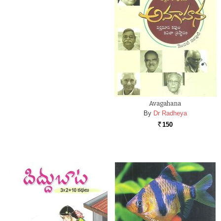
Avagahana
By
Dr Radheya
150
Rs.