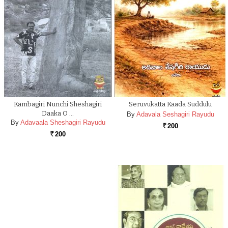
Kambagiri Nunchi Sheshagiri
Seruvukatta Kaada Suddulu
Daaka O …
By
Adavala Seshagiri Rayudu
By
Adavaala Sheshagiri Rayudu
200
Rs.
200
Rs.