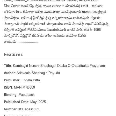
Dis+Cover అంటే కప్పి వున్న దానిని తొలగించి చూడడమే) అంతే... ఇక దాని
లోతుపాతులు తీసేదాకా ఊపిరి మరిచిపోయి పనిచేస్తుంటారు కొందరు నిబద్ధులైన
పురావేత్తలు. అశేరా దృష్టిలోపడ్డ వృత్తి ఆర్కియాలజిస్టు అనంతపురం కల్లూరు
సుబ్బారావు స్మారక ఆర్కియాలజీ మ్యూజియం అండ్ పురావస్తుశాఖలో పనిచేస్తున్న
టెక్నికల్ అసిస్టెంట్ గౌరవనీయులు విజయకుమార్ జాదవ్ సార్. తనను 1996
మార్చిలోనో, ఏప్రిల్లోనో కలిసాడు అశేరా అనబడు
అడవుల శేషగిరి
రాయుడు.....................
Features
Title
: Kambagiri Nunchi Sheshagiri Daaka O Chaaritraka Prayanam
Author
: Adavaala Sheshagiri Rayudu
Publisher
: Ennela Pitta
ISBN
: MANIMN6389
Binding
: Paparback
Published Date
: May, 2025
Number Of Pages
: 171