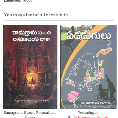
Language
: Telugu
You may also be interested in
Ramagrama Nunchi Ravanalanka
Yeduadugulu
Daaka
By
Dr Hanumanta Rayudu