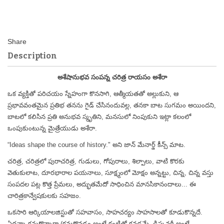
Description
అశేషానుభవ సంపన్న చరిత్ర రాయసం అశేరా
ఒక వ్యక్తితో పరిచయం స్నేహంగా కొనసాగి, ఆత్మీయతతో అల్లుకుని, ఆ
ప్రభావవంతమైన ప్రతిభ తనను గైడ్ చేసినందువల్ల, తనకా బాట సుగమం అయిందని,
బాటలో కలిసిన ప్రతి అనుభవ స్మృతిని, మనసులో నింపుకుని ఇట్లా కలంలో
ఒంపుకుంటున్న మైత్రేయుడు అశేరా.
“Ideas shape the course of history." అని జాన్ మేనార్డ్ కీన్స్ మాట.
చరిత్ర, చరిత్రలో పురాచరిత్ర, గుడులు, గోపురాలు, శిల్పాలు, వాటి కొరకు
వెతుకులాట, దూరభారాల పయనాలు, సూక్ష్మంలో మోక్షం అన్నట్టు, చిన్న, చిన్న వస్తు
సంపదల పట్ల కొత్త ప్రేమలు, అద్భుతమేదో సాధించిన మానసికానందాలు... ఈ
చారిత్రకాన్వేషకులకు సహజం.
ఒకసారి ఆర్కియాలజిస్టుతో సహవాసం, సాహచర్యం సాహసాలతో కూడుకొన్నదే.
ఏదన్నా కనుగొన్నారా (కనుగొనడం అంటే కంటితో కనడమే, డిస్కవరీ అంటే