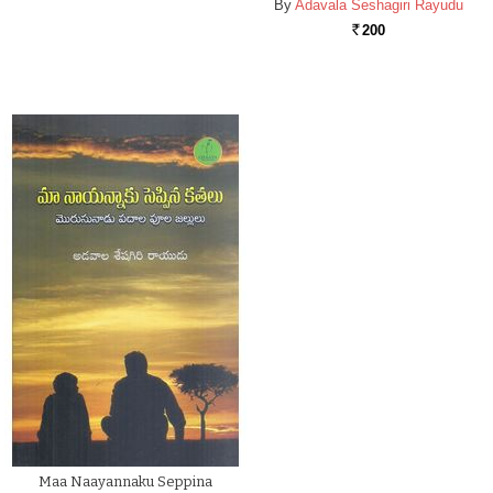
By
Adavala Seshagiri Rayudu
200
Rs.
Maa Naayannaku Seppina