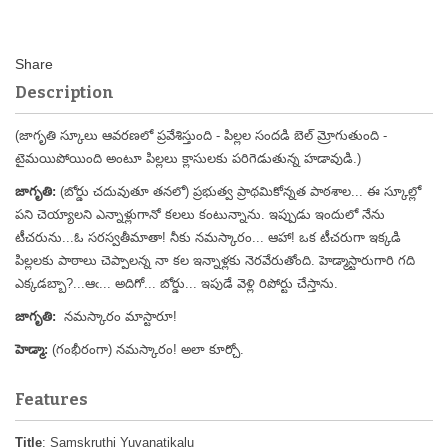
Description
(జాగృతి స్కూలు ఆవరణలో ప్రవేశిస్తుంది - పిల్లల సందడి
బెల్
మ్రోగుతుంది -
టైమయిపోయింది అంటూ పిల్లలు క్లాసులకు పరిగెడుతున్న హడావుడి.)
జాగృతి:
(బోర్డు చదువుతూ తనలో) ప్రభుత్వ ప్రాథమికోన్నత పాఠశాల... ఈ స్కూల్లో
పని చెయ్యాలని ఎన్నాళ్లుగానో కలలు కంటున్నాను. ఇప్పుడు ఇందులో నేను
టీచరును...ఓ సరస్వతీమాతా! నీకు నమస్కారం... ఆహా! ఒక టీచరుగా ఇక్కడి
పిల్లలకు పాఠాలు చెప్పాలన్న నా కల ఇన్నాళ్లకు నెరవేరుతోంది. హెడ్మాస్టారుగారి గది
ఎక్కడబ్బా?...ఆఁ... అదిగో... బోర్డు... ఇపుడే వెళ్లి రిపోర్టు చేస్తాను.
జాగృతి:
నమస్కారం మాస్టారూ!
హెడ్మా:
(గంభీరంగా) నమస్కారం! అలా కూర్చో.
Features
Title
: Samskruthi Yuvanatikalu