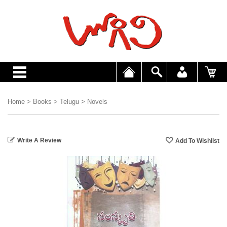
Home
>
Books
>
Telugu
>
Novels
Write A Review