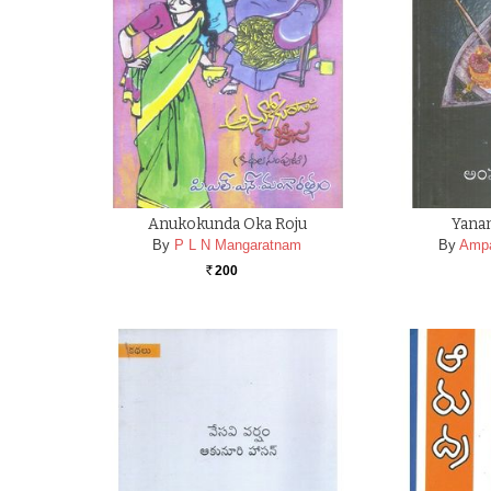
Anukokunda Oka Roju
Yana
By
P L N Mangaratnam
By
Amp
200
Rs.