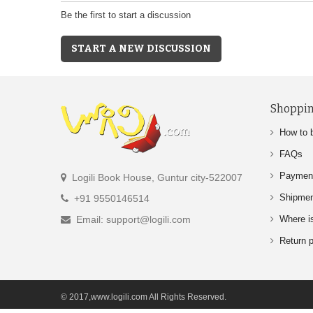
Be the first to start a discussion
START A NEW DISCUSSION
Shoppin
How to 
FAQs
Paymen
Logili Book House, Guntur city-522007
Shipme
+91 9550146514
Email: support@logili.com
Where i
Return p
© 2017,www.logili.com All Rights Reserved.