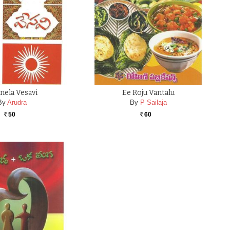
nela Vesavi
Ee Roju Vantalu
By
Arudra
By
P Sailaja
50
60
Rs.
Rs.