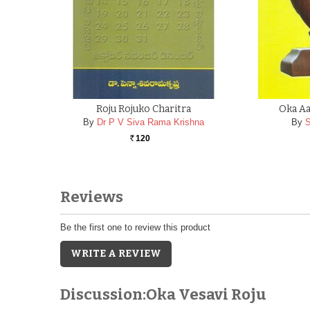
Roju Rojuko Charitra
Oka A
By
Dr P V Siva Rama Krishna
By
S
120
Rs.
Reviews
Be the first one to review this product
WRITE A REVIEW
Discussion:Oka Vesavi Roju