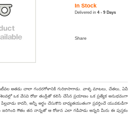
In Stock
4 - 9 Days
ఇటీవల అతడు చాలా గందరగోళానికి గురికాసాగాడు. వాళ్ళ మాటలు, చేతలు, ఏవీ
ల్లో ఒక వేసవి రోజు తండ్రితో కలిసి చేసిన ప్రయాణం ఒక ప్రత్యేక అనుభవంగా
్లవాడు కాదనీ, అన్నీ అర్థం చేసుకొని బాధ్యతయుతంగా ప్రవర్తించే యువకుడిగా
ం జరిగింది గౌతం తన నాన్నతో ఆ రోజున ఎలా గడిపాడు అన్నది మీరు ఈ పుస్తకం