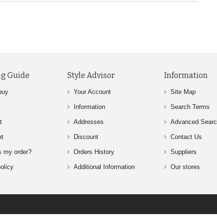
g Guide
Style Advisor
Information
buy
Your Account
Site Map
Information
Search Terms
t
Addresses
Advanced Sear
nt
Discount
Contact Us
s my order?
Orders History
Suppliers
olicy
Additional Information
Our stores