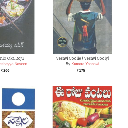
mlo Oka Roju
Vesavi Coolie ( Vesavi Cooly)
ashayya Naveen
By
Kumara Yasaswi
200
175
Rs.
Rs.