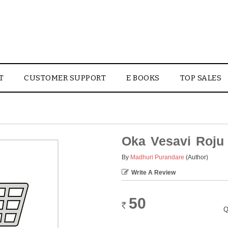
T
CUSTOMER SUPPORT
E BOOKS
TOP SALES
Oka Vesavi Roju
By
Madhuri Purandare
(Author)
Write A Review
50
Rs.
Q