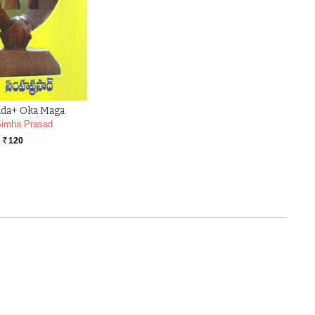
ada+ Oka Maga
imha Prasad
120
Rs.