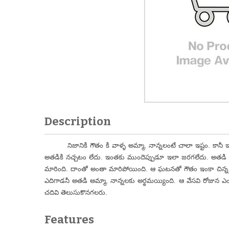
Description
నిజానికి గౌతం కి వాళ్ళ అమ్మా, నాన్నలంటే చాలా ఇష్టం. కానీ 
అతడికి నచ్చటం లేదు. ఇంతకు ముందెప్పుడూ ఇలా జరగలేదు. అతడి శెలవ
మారింది. దాంతో అంతా మారిపోయింది. ఆ ఘటనతో గౌతం ఇంకా చిన్న పిల
ఎదిగాడనీ అతడి అమ్మా, నాన్నలకు అర్థమయ్యింది. ఆ వేసవి రోజున ఎ
చదివి తెలుసుకొనగలరు.
Features