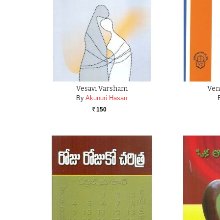
Vesavi Varsham
Ven
By
Akunuri Hasan
150
Rs.