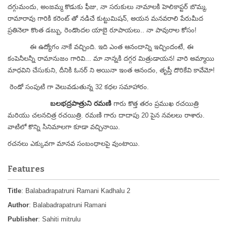
దగ్గుమందు, అంజమ్మ కొడుకు ఫీజు, నా సరుకులు నామాలకి హెలికాప్టర్ బొమ్మ,
రామారావు గారికి కరెంట్ తో నడిచే కుట్టుమిషన్, అయన మనవరాలి పేరుమీద
ప్రతినెలా కొంత డబ్బు, రెండొందల యాబై రూపాయలు.. నా పావురాల కోసం!
ఈ ఉద్యోగం నాకే వచ్చింది. ఇది ఎంత ఆనందాన్ని ఇచ్చిందంటే, ఈ
కంపెనీలన్నీ రామానుజం గారివి... మా నాన్నకి దగ్గర మిత్రుడాయన! వారి అమ్మాయి
మాధవిని చేసుకుని, దీనికి ఓనర్ ని అయినా ఇంత ఆనందం, తృప్తీ దొరికేవి కావేమో!
రెండో సంపుటి గా వెలువడుతున్న
32 కధల సమాహారం.
బలభద్రపాత్రుని రమణి
గారు కొత్త తరం ప్రముఖ రచయిత్రి
మరియు చలనచిత్ర రచయిత్రి. రమణి గారు దాదాపు 20 పైన నవలలు రాశారు.
వాటిలో కొన్ని సినిమాలగా కూడా వచ్చినాయి.
రచనలు ఎక్కువగా మానవ సంబంధాలపై వుంటాయి.
Features
Title
: Balabadrapatruni Ramani Kadhalu 2
Author
: Balabadrapatruni Ramani
Publisher
: Sahiti mitrulu