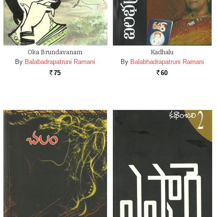
Oka Brundavanam
Kadhalu
By
Balabadrapatruni Ramani
By
Balabhadrapatruni Ramani
75
60
Rs.
Rs.