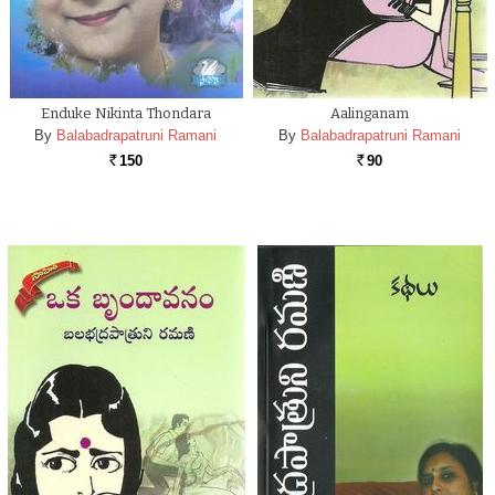
Enduke Nikinta Thondara
Aalinganam
By
Balabadrapatruni Ramani
By
Balabadrapatruni Ramani
150
90
Rs.
Rs.