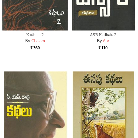
Kadhalu 2
ASR Kadhalu 2
By
Chalam
By
Asr
360
110
Rs.
Rs.