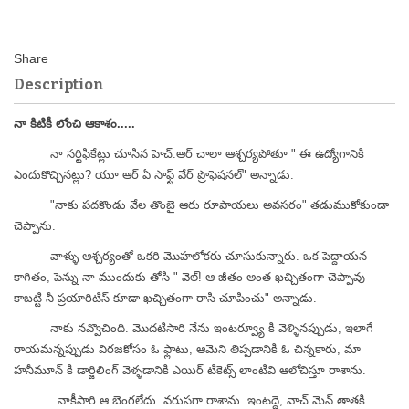
Description
నా కిటికీ లోంచి ఆకాశం.....
నా సర్టిఫికేట్లు చూసిన హెచ్.ఆర్ చాలా ఆశ్చర్యపోతూ " ఈ ఉద్యోగానికి
ఎందుకొచ్చినట్లు? యూ ఆర్ ఏ సాఫ్ట్ వేర్ ప్రొఫెషనల్" అన్నాడు.
"నాకు పదకొండు వేల తొంబై ఆరు రూపాయలు అవసరం" తడుముకోకుండా
చెప్పాను.
వాళ్ళు ఆశ్చర్యంతో ఒకరి మొహలోకరు చూసుకున్నారు. ఒక పెద్దాయన
కాగితం, పెన్ను నా ముందుకు తోసి " వెల్! ఆ జీతం అంత ఖచ్చితంగా చెప్పావు
కాబట్టి నీ ప్రయారిటిస్ కూడా ఖచ్చితంగా రాసి చూపించు" అన్నాడు.
నాకు నవ్వొచింది. మొదటిసారి నేను ఇంటర్వ్యూ కి వెళ్ళినప్పుడు, ఇలాగే
రాయమన్నప్పుడు విరజకోసం ఓ ఫ్లాటు, ఆమెని తిప్పడానికి ఓ చిన్నకారు, మా
హనీమూన్ కి డార్జిలింగ్ వెళ్ళడానికి ఎయిర్ టికెట్స్ లాంటివి ఆలోచిస్తూ రాశాను.
నాకీసారి ఆ బెంగలేదు. వరుసగా రాశాను. ఇంటద్దె, వాచ్ మెన్ తాతకి