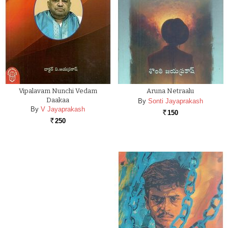
Vipalavam Nunchi Vedam
Aruna Netraalu
Daakaa
By
Sonti Jayaprakash
By
V Jayaprakash
150
Rs.
250
Rs.