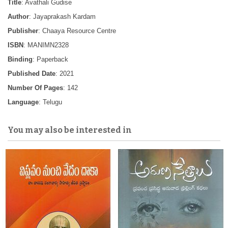
Title
: Avathali Gudise
Author
: Jayaprakash Kardam
Publisher
: Chaaya Resource Centre
ISBN
: MANIMN2328
Binding
: Paperback
Published Date
: 2021
Number Of Pages
: 142
Language
: Telugu
You may also be interested in