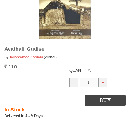
Avathali Gudise
By
Jayaprakash Kardam
(Author)
110
Rs.
QUANTITY:
-
+
In Stock
4 - 9 Days