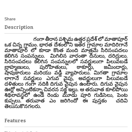
Description
గంగా తీరాన పశ్చిమ ఉత్తర ప్రదేశ్ లో మాతాపూర్
ఒక చిన్న గ్రామం. భారత దేశంలోని ఇతర గ్రామాల మాదిరిగానే
మాతాపూర్ లో కూడా కొంత మంది మాత్రమే సిరిసంపదలు
కలిగిన సంపన్నులు. మిగిలిన వారంతా దీనులు, దరిద్రులు.
సిరిసంపదలు కలిగిన సంపన్నులలో సవర్ణులుగా పిలువబడే
బ్రాహ్మణులు, పురోహితులు, ఠాకూర్లు, జమీందార్లు,
షావుకారులు మరియు వడ్డీ వ్యాపారులు. మిగతా గ్రామాల
లాగానే సవర్ణులు ఎగువ వైపు, అవర్ణులుగా పిలువబడే
దళితులు గంగా నదికి దిగువ వైపున ఉంటారు. దిగువ వైపున
ఊర్లో అన్నింటికన్నా చివరన సక్ఖ ఇల్లు. ఆ తరువాత కూలిపోయి
శిథిలావస్థలో ఉండే రెండు మూడు పూరి గుడిసెలు, పెంట
కుప్పలు. తరువాత ఎం జరిగిందో ఈ పుస్తకం చదివి
తెలుసుకొనగలరు.
Features