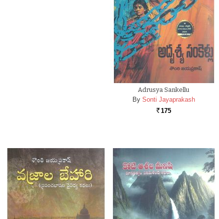
Adrusya Sankellu
By
Sonti Jayaprakash
175
Rs.