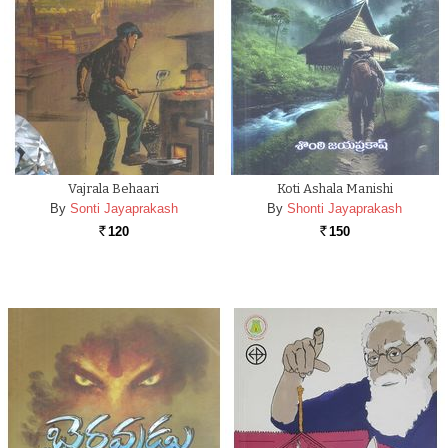
Vajrala Behaari
Koti Ashala Manishi
By
Sonti Jayaprakash
By
Shonti Jayaprakash
120
150
Rs.
Rs.