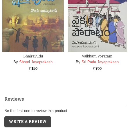
Bhairavudu
Vaikkam Poratam
By
Shonti Jayaprakash
By
Sri Pada Jayaprakash
150
700
Rs.
Rs.
Reviews
Be the first one to review this product
WRITE A REVIEW