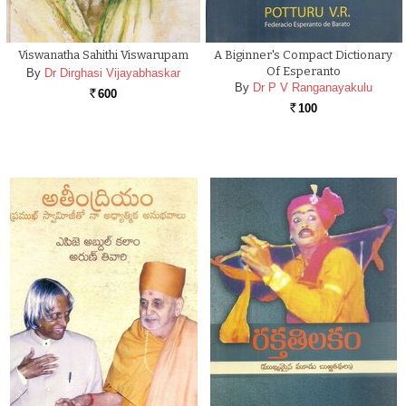
Viswanatha Sahithi Viswarupam
A Biginner's Compact Dictionary
Of Esperanto
By
Dr Dirghasi Vijayabhaskar
By
Dr P V Ranganayakulu
600
Rs.
100
Rs.