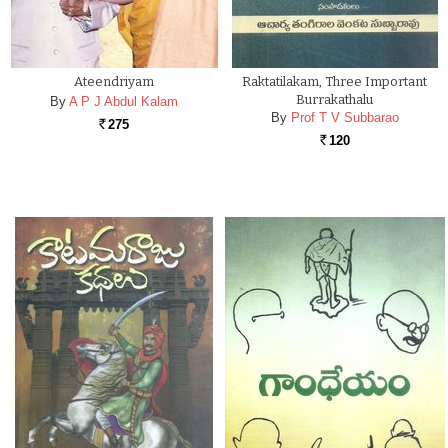
Ateendriyam
Raktatilakam, Three Important
Burrakathalu
By
A P J Abdul Kalam
By
Prof T V Subbarao
275
Rs.
120
Rs.