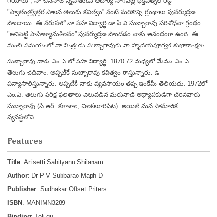
గేయాలు", నా చిననాటి స్నేహితుడు ఆచార్య నాగపట్ల భక్తవత్సల రెడ్డి
"స్వాతంత్ర్యోత్తర పాలన తెలుగు కవిత్వం” వంటి మరికొన్ని గ్రంథాలు పునర్ముద్రణ
పొందాయి. ఈ వరుసలో నా సహ విద్యార్థి డా.పి.వి.సుబ్బారావు పరిశోధనా గ్రంథం
"అనిసెట్టి సాహిత్యానుశీలనం” పునర్ముద్రణ పొందడం నాకు ఆనందంగా ఉంది. ఈ
మంచి సమయంలో నా మిత్రుడు సుబ్బారావుకు నా హృదయపూర్వక శుభాకాంక్షలు.
సుబ్బారావు నాకు ఎం.ఎ.లో సహ విద్యార్థి. 1970-72 మధ్యలో మేము ఎం.ఎ.
తెలుగు చదివాం. అప్పటికే సుబ్బారావు కవిత్వం రాస్తున్నారు. ఉ
పన్యాసాలిస్తున్నారు. అప్పటికి నాకు వ్యవసాయం తప్ప ఇంకేమీ తెలియదు. 1972లో
ఎం.ఎ. తెలుగు పరీక్ష ఫలితాలు వెలువడిన మరునాడే అధ్యాపకుడిగా చేరినవారు
సుబ్బారావు (సి.ఆర్. కళాశాల, చిలకలూరిపేట). అయితే మన సామాజిక
వ్యవస్థలోని.........
Features
Title
: Anisetti Sahityanu Shilanam
Author
: Dr P V Subbarao Maph D
Publisher
: Sudhakar Offset Priters
ISBN
: MANIMN3289
Binding
: Telugu