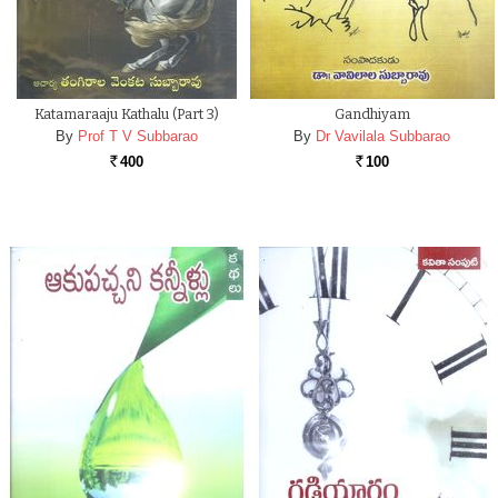
Katamaraaju Kathalu (Part 3)
Gandhiyam
By
Prof T V Subbarao
By
Dr Vavilala Subbarao
400
100
Rs.
Rs.