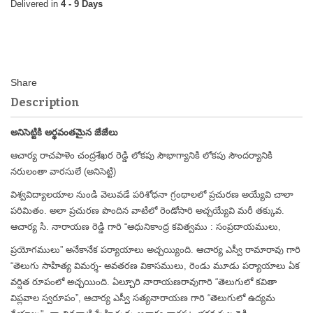
4 - 9 Days
Description
అనిసెట్టికి అర్థవంతమైన జేజేలు
ఆచార్య రాచపాళెం చంద్రశేఖర రెడ్డి లోకపు సౌభాగ్యానికి లోకపు సౌందర్యానికి
నరులంతా వారసులే (అనిసెట్టి)
విశ్వవిద్యాలయాల నుండి వెలువడే పరిశోధనా గ్రంథాలలో ప్రచురణ అయ్యేవి చాలా
పరిమితం. అలా ప్రచురణ పొందిన వాటిలో రెండోసారి అచ్చయ్యేవి మరీ తక్కువ.
ఆచార్య సి. నారాయణ రెడ్డి గారి “ఆధునికాంధ్ర కవిత్వము : సంప్రదాయములు,
ప్రయోగములు” అనేకానేక పర్యాయాలు అచ్చయ్యింది. ఆచార్య ఎస్వీ రామారావు గారి
“తెలుగు సాహిత్య విమర్శ- అవతరణ వికాసములు, రెండు మూడు పర్యాయాలు ఏక
వర్షిత రూపంలో అచ్చయింది. ఏల్చూరి నారాయణరావుగారి “తెలుగులో కవితా
విప్లవాల స్వరూపం”, ఆచార్య ఎస్వీ సత్యనారాయణ గారి “తెలుగులో ఉద్యమ