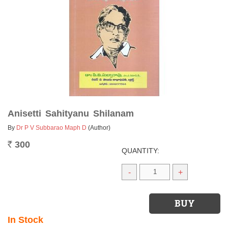
Anisetti Sahityanu Shilanam
By
Dr P V Subbarao Maph D
(Author)
300
Rs.
QUANTITY:
-
+
In Stock