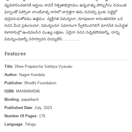
వ్యవహరించడానికి అర్హులు కాదనే నిశ్చితాభిప్రాయం ఉన్నవాళ్ళు పోర్చుగీసు రచయిత
ఫెర్నాండో పెస్సోవా లాంటివాళ్ళ దారిలో జాగ్రత్తగా తమ రచనల్ని ట్రంకు పెట్టెల్లో
భద్రపరుచుకోవడం ఉత్తమం. వ్యక్తిగత విమర్శలూ, దూషణలూ కానంతవరకూ ఒక
రచన మీద ప్రశంసలనూ, విమర్శలనూ సమానంగా స్వీకరించగలిగే మానసిక సంసిద్ధత
కళాకారుల్లో ఉండవలసిన ముఖ్య లక్షణం. ఏదైనా రచన నచ్చకపోవడాన్నీ, దాన్ని
విమర్శించడాన్నీ రసాస్వాదన చెయ్యలేని...............
Features
Title
: Dhee Prapancha Sahitya Vyasalu
Author
: Nagini Kandala
Publisher
: Bhodhi Foundation
ISBN
: MANIMN4596
Binding
: paparback
Published Date
: July, 2023
Number Of Pages
: 179
Language
: Telugu