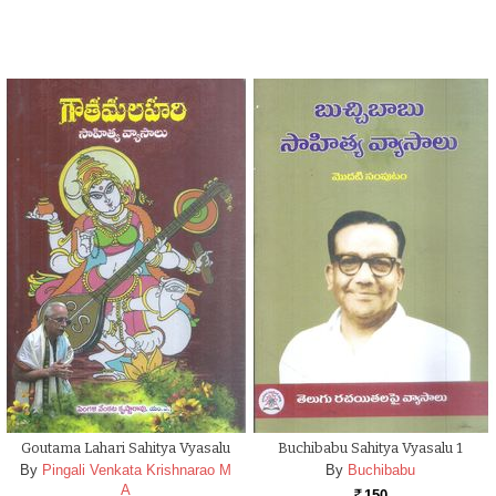
Goutama Lahari Sahitya Vyasalu
Buchibabu Sahitya Vyasalu 1
By
Pingali Venkata Krishnarao M
By
Buchibabu
A
150