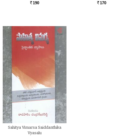
190
170
Rs.
Rs.
Sahitya Vimarsa Saiddanthika
Vyasalu