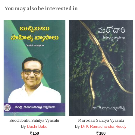
You may also be interested in
Bucchibabu Sahitya Vyasalu
Marodari Sahitya Vyasalu
By
Buchi Babu
By
Dr K Ramachandra Reddy
150
180
Rs.
Rs.