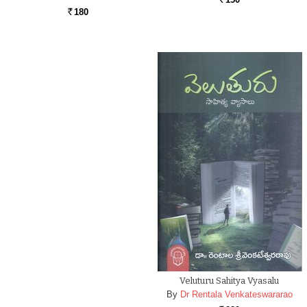
Rs.
180
Rs.
Veluturu Sahitya Vyasalu
By
Dr Rentala Venkateswararao