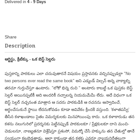
4 - 9 Days
Description
ఆర్టిస్టు, క్రిటిక్కు - ఒక బెస్ట్ సెల్లరు
పుస్తకాన్ని పాఠకులు ఎలా చదువుతారనే విషయం ప్రస్తావనకు వచ్చినప్పుడల్లా "No
two persons ever read the same book" అని ఎడ్మండ్ విల్సన్ అన్న వాక్యాల్ని
తరచూ గుర్తుచేస్తూ ఉంటారు. "లోకో భిన్న రుచి " అంటారు కాబట్టి ఒక పుస్తకం బెస్ట్
సెల్లర్ అయినప్పటికీ అది అందరికీ నచ్చాలన్న నియమమేమీ లేదు. అదే విధంగా ఒక
బెస్ట్ సెల్లర్ నచ్చనంత మాత్రాన ఆ సదరు పాఠకుడికి ఆ రచనను ఆస్వాదించే,
అర్థంచేసుకునే స్థాయి లేదనుకోవడం కూడా అవివేకం క్రిందకి వస్తుంది. 'కళాతపస్వి'
తీసిన కళాఖండాలు సైతం విమర్శకులకు మినహాయింపు కాదు. ఒక కళాకారుడు తన
కళను నలుగురిలో ప్రదర్శనకు పెట్టినప్పుడే పాఠకులకూ / ప్రేక్షకులకూ దాని మంచి-
చెడులనూ, నాణ్యతనూ విశ్లేషిస్తూ ప్రశంసో, విమర్శో చేసే హక్కును తన చేతుల్తో తానే
స్వయంగా కట్టబెడతాడు. అలా కాకుండా తన కళకు ఎవరూ న్యాయనిర్ణేతలుగా