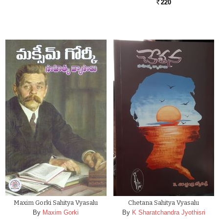
220
Rs.
Maxim Gorki Sahitya Vyasalu
Chetana Sahitya Vyasalu
By
Maxim Gorki
By
K Sharatchandra Jyothisri