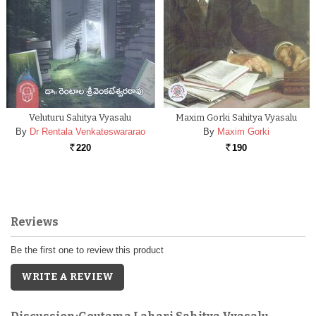
Veluturu Sahitya Vyasalu
Maxim Gorki Sahitya Vyasalu
By
Dr Rentala Venkateswararao
By
Maxim Gorki
220
190
Rs.
Rs.
Reviews
Be the first one to review this product
WRITE A REVIEW