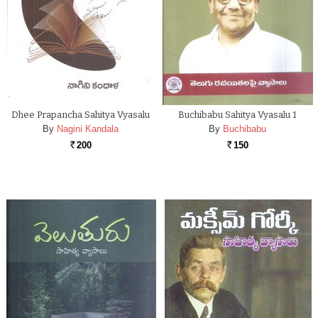
Dhee Prapancha Sahitya Vyasalu
Buchibabu Sahitya Vyasalu 1
By
Nagini Kandala
By
Buchibabu
200
150
Rs.
Rs.