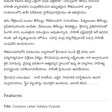
శుభవేళ కడచిన అరవై ఏళ్లుగా వివిధ పత్రికలలో, సదస్సులలో తాము రచించిన
సాహితీ వ్యాసావళిని సంపుటీకరించిన అద్భుతమైన 'గౌతమలహరి' వ్యాస
సంకలనంలోని అనేక విశేషాలకు స్థాలీపులాకప్రాయం ఈ అభిప్రాయం.
తమ గోత్రఋషి ఋణం తీరేటట్టు 'గౌతమలహరి' నామకరణం, పితృఋణం తీరేటట్టు
ప్రపితామహులకు అంకితం, దేవఋణం తీరేటట్టు శివతత్త్వం, శ్రీవిద్యా ప్రతిపాదనలతో
పింగళి వారు ఋణత్రయ విముక్తులు అవుతున్నారు. సాహితీ షష్టిపూర్తికి ఇదే ఉగ్రరథ
శాంతి. ఇదే మృత్యుంజయ హోమం. సహస్ర చంద్ర దర్శనోత్సవానికి సమగ్ర సాహితీ
సంపుటిని అందుకుందాం.
గౌతమలహరిలోని పదమూడు వ్యాసాలలో శ్రీనాథుని నుండి శ్రీశ్రీ వరకు వారి
పద్యగద్యరచనా విశ్లేషణ విశిష్టం. కొసమెరుపు ఆచార్య లక్ష్మీకాంతం గారి ఆంగ్లానువాద
శైలి పరామర్శ. వైవిధ్య భరితంగా ఆత్మదర్శన స్థాయిలో ఉన్న ఈ వ్యాసాలు సాహిత్య
విద్యార్థులకు పరిశీలనాపాధేయాలు. సాహితీ ప్రియులకు
ఉపాధేయాలు.
'శ్రీనాథుని చాటువులు' : నాటి రాజకీయ, ఆర్థిక, సామాజిక పరిస్థితులను ఆచార
సంప్రదాయాలు, స్త్రీల కట్టుబొట్లు మొదలైన అంశాలను, ఆనాటి జీవన...........
Features
Title
: Goutama Lahari Sahitya Vyasalu