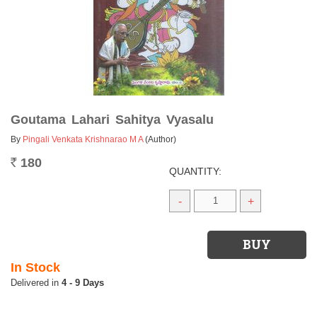
Goutama Lahari Sahitya Vyasalu
By
Pingali Venkata Krishnarao M A
(Author)
180
Rs.
QUANTITY:
-
+
In Stock
4 - 9 Days