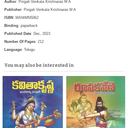
Author
: Pingali Venkata Krishnarao M A
Publisher
: Pingali Venkata Krishnarao M A
ISBN
: MANIMN5062
Binding
: paparback
Published Date
: Dec, 2023
Number Of Pages
: 212
Language
: Telugu
You may also be interested in