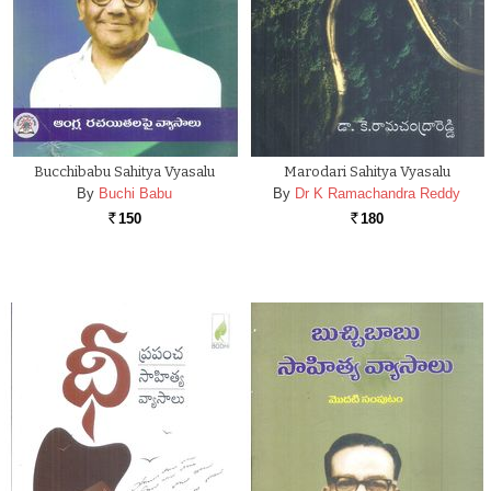
Bucchibabu Sahitya Vyasalu
Marodari Sahitya Vyasalu
By
Buchi Babu
By
Dr K Ramachandra Reddy
150
180
Rs.
Rs.