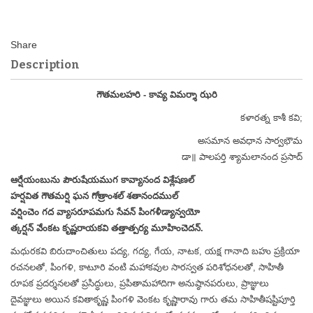
Description
గౌతమలహరి - కావ్య విమర్శా ఝరి
కళారత్న కాశీ కవి;
అసమాన అవధాన సార్వభౌమ
డా॥ పాలపర్తి శ్యామలానంద ప్రసాద్
ఆర్షేయంబును పౌరుషేయముగ కావ్యానంద విశ్లేషణల్
హర్షవిత గౌతమర్షి ఘన గోత్రాంశల్ శతానందముల్
వర్షించెం గద వ్యాసరూపమగు సేవన్ పింగళీడ్యాన్వయో
త్కర్షన్ వేంకట కృష్ణరాయకవి తత్తాత్పర్య మూహించెదన్.
మధురకవి బిరుదాంచితులు పద్య, గద్య, గేయ, నాటక, యక్ష గానాది బహు ప్రక్రియా
రచనలతో, పింగళి, కాటూరి వంటి మహాకవుల సారస్వత పరిశోధనలతో, సాహితీ
రూపక ప్రదర్శనలతో ప్రసిద్ధులు, ప్రపితామహాదిగా అనుష్ఠానపరులు, ప్రాజ్ఞులు
దైవజ్ఞులు అయిన కవితాకృష్ణ పింగళి వెంకట కృష్ణారావు గారు తమ సాహితీషష్టిపూర్తి