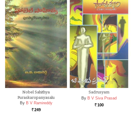
Nobel Sahithya
Sadrusyam
Puraskaropanyasalu
By
B V Siva Prasad
By
B V Ramireddy
100
Rs.
249
Rs.