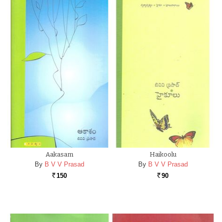
Aakasam
Haikoolu
By
B V V Prasad
By
B V V Prasad
150
90
Rs.
Rs.