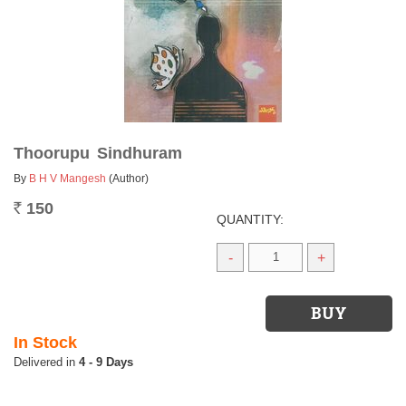
Thoorupu Sindhuram
By
B H V Mangesh
(Author)
150
Rs.
QUANTITY:
-
+
In Stock
4 - 9 Days