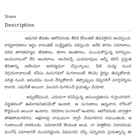
Description
ఆధునిక జీవితం ఆలోచనలకు తీరిక లేనంతటి జీవనశైలిని అందిస్తుంది.
కార్యకారణాలు అర్థం కానంతటి సంక్లిష్టతను విధిస్తుంది. అనేక పొరల సమాజాలు,
వివిధ తారతమ్యాల జీవితాలు, తరాల అంతరాలు, ముంచుకొస్తున్న మార్పులు,
అందుబాటులో లేని అందలాలు, అందివచ్చే ఎండమావులు అన్నీ కలిసి ప్రస్తుత
జీవితాన్ని జటిలమూ అసాధ్యమూ చేస్తున్నాయి. వీటి మధ్య నుంచి
నెగ్గుకురావాలంటే, కనీసం మనుగడలో మిగలాలంటే, కొంచెం ధైర్యం తెచ్చుకోవాలి.
చరిత్ర నుంచి, అనుభవం నుంచి నేర్చుకోవాలి. తప్పొప్పులు చెప్పగలిగే మార్గదర్శనం
కావాలి. ఎదురీతే అయినా, మంచిని మిగిలించే ప్రయత్నం చేయాలి.
అన్నిటికిమించి, ఎదురుగా కనిపిస్తున్న అసంబద్ధతలను గుర్తించగలిగి,
చెడ్డతనంలో ఊపిరాడనితనమేదో ఉండాలి. ఆ సుగుణాలు ఉన్నవారు లోకంలో
కొద్దిమంది అయినా ఉంటారు. రకరకాల రంగాలలో ఉంటారు. ఆలోచనలకు జాగ్రత్తగా
పోతపోయగలిగిన, అక్షరాలపై లాఘవంగా స్వారీ చేయగలిగిన రచయితలకు ఆ
గుణాలుంటే పాఠకులకు, సమాజానికి కొండంత అండ. నా పాత్రికేయ సహచరుడు
మంగేష్ సమాజానికి మంచిచెడ్డలను విడమరచి చెప్పే సహృదయ ప్రయత్నాన్ని ఈ