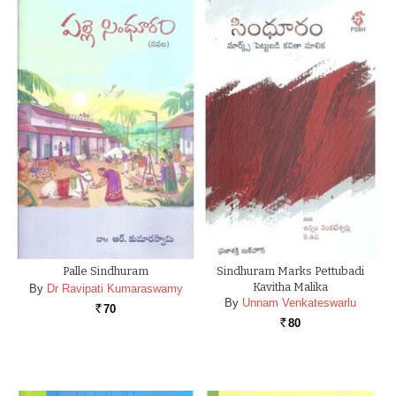
Palle Sindhuram
Sindhuram Marks Pettubadi
Kavitha Malika
By
Dr Ravipati Kumaraswamy
By
Unnam Venkateswarlu
70
Rs.
80
Rs.