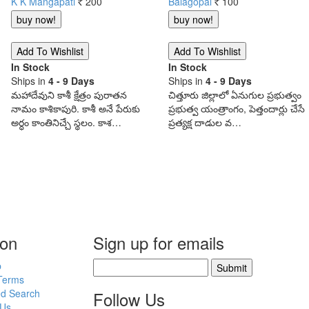
K K Mangapati
200
Balagopal
100
Rs.
Rs.
In Stock
In Stock
Ships in
4 - 9 Days
Ships in
4 - 9 Days
మహాదేవుని కాశీ క్షేత్రం పురాతన
చిత్తూరు జిల్లాలో ఏనుగుల ప్రభుత్వం
నామం కాశికాపురి. కాశీ అనే పేరుకు
ప్రభుత్వ యంత్రాంగం, పెత్తందార్లు చేసే
అర్ధం కాంతినిచ్చే స్థలం. కాశ…
ప్రత్యక్ష దాడుల వ…
ion
Sign up for emails
p
Submit
Terms
d Search
Follow Us
 Us