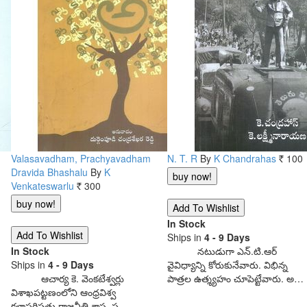
Valasavadham, Prachyavadham
N. T. R
By
K Chandrahas
100
Rs.
Dravida Bhashalu
By
K
Venkateswarlu
300
Rs.
In Stock
Ships in
4 - 9 Days
In Stock
నటుడుగా ఎన్.టి.ఆర్
Ships in
4 - 9 Days
వైవిధ్యాన్ని కోరుకునేవారు. విభిన్న
ఆచార్య కె. వెంకటేశ్వర్లు
పాత్రల ఉత్శ్యహం చూపెట్టేవారు. అ…
విశాఖపట్టణంలోని ఆంధ్రవిశ్వ
కళాపరిషత్తు రాజనీతి శాస్త్ర, ప్ర…