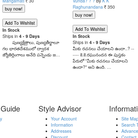
Mangamati
30
Vunda? ? ?
By
K K
Rs.
Raghunandana
350
Rs.
In Stock
Ships in
4 - 9 Days
In Stock
పుణ్యక్షేత్రాలు, పుణ్యతీర్థాలూ
Ships in
4 - 9 Days
గల భారతదేశములో ద్వాదశ
మీకు రచనలు చేయాలని ఉందా..? --
జ్యోతిర్లింగాలు అనేది పన్నెండు జ…
---- కె.కె.రఘునందన ఈ పుస్తకం
పేరులో "మీకు రచనలు చేయాలని
ఉందా?" అని ఉంది. …
 Guide
Style Advisor
Informat
y
Your Account
Site Ma
Information
Search 
Addresses
Advance
Discount
Contact