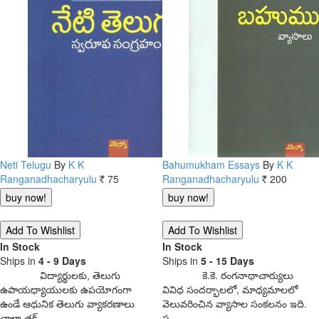
Neti Telugu
By
K K
Bahumukham Essays
By
K K
Ranganadhacharyulu
75
Ranganadhacharyulu
200
Rs.
Rs.
In Stock
In Stock
Ships in
4 - 9 Days
Ships in
5 - 15 Days
విద్యార్థులకు, తెలుగు
కె.కె. రంగనాథాచార్యులు
ఉపాయధ్యాయులకు ఉపయోగంగా
వివిధ సందర్భాలలో, మాధ్యమాలలో
ఉండే ఆధునిక తెలుగు వ్యాకరణాలు
వెలువరించిన వ్యాసాల సంకలనం ఇది.
చాలా తక్…
స…