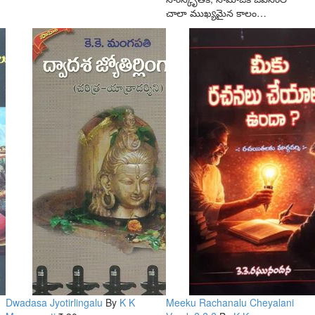
చాలా ముఖ్యమైన కాలం…
Dwadasa Jyotirlingalu
By
K K
Meeku Rachanalu Cheyalani