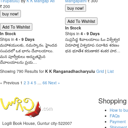
Tirupatulu)
By
K K Mangap Ati
Mangapathi
300
Rs.
200
Rs.
In Stock
In Stock
Ships in
4 - 9 Days
Ships in
4 - 9 Days
సుప్రసిద్ధ శివాలయాలు ఓం విశ్వేశ్వర
మహాశయులకు, నమస్కారం. హైందవ
విరూపాక్ష విశ్వరూప సదాశివ శరణం
సంపదలో ఒక భాగం దేవాలయాలు.
భవ భూతేశ కరుణాకర శంకర హర…
మన పూర్వీకులు అద్భుతమైన
దేవాలయాలను ప్రయ…
Showing 790 Results for
K K Ranganadhacharyulu
Grid
|
List
« Previous
1
2
3
4
5
…
66
Next »
Shopping
How to bu
FAQs
Payment
Logili Book House, Guntur city-522007
Shipment