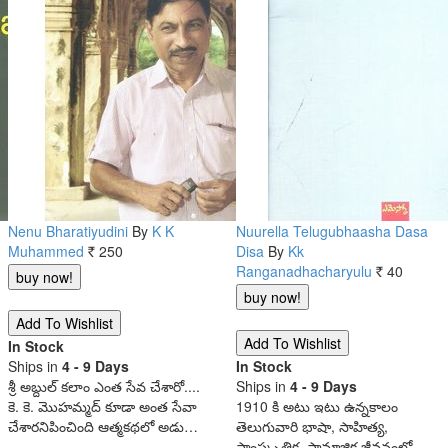
Nenu Bharatiyudini
By
K K
Nuurella Telugubhaasha Dasa
Muhammed
250
Disa
By
Kk
Rs.
Ranganadhacharyulu
40
Rs.
In Stock
Ships in
4 - 9 Days
In Stock
శ్రీ అబ్దుల్ కలాం ఎంత సేవ చేశారో....
Ships in
4 - 9 Days
కె. కె. మొహమ్మద్ కూడా అంత సేవా
1910 కి అటు ఇటు ఉన్నకాలం
చేశారనిపించింది ఆత్మకథలో అడు…
తెలుగువారి భాషా, సాహిత్య,
సాంస్కృతిక, సామాజిక జీవనంలో