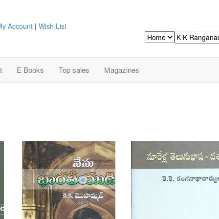
y Account
|
Wish List
Search
t
E Books
Top sales
Magazines