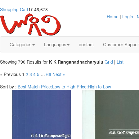
Shopping Cart
1
46,678
Rs.
Home
|
Login
|
M
Categories
Languages
contact
Customer Suppor
Showing 790 Results for
K K Ranganadhacharyulu
Grid
|
List
« Previous
1
2
3
4
5
…
66
Next »
Sort by :
Best Match
Price:Low to High
Price:High to Low