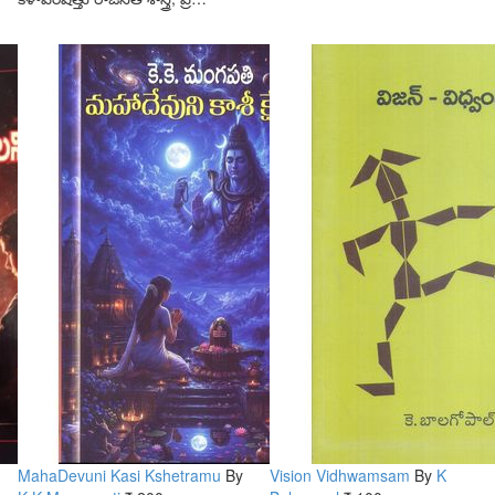
MahaDevuni Kasi Kshetramu
By
Vision Vidhwamsam
By
K