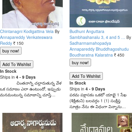
Chintanagni Kodigattina Vela
By
Budhuni Anguttara
Annapareddy Venkateswara
Sambhashanalu 3, 4 and 5 …
By
Reddy
150
Sadharmamahopadya
Rs.
Annapareddy Bhuddhagoshudu
Boudharatna Kalaratna
450
Rs.
In Stock
Ships in
4 - 9 Days
చింతనాగ్ని చల్లారుతున్న వేళ
In Stock
ఒక సమాజం ఎలా ఉంటుందో, ఇప్పుడు
Ships in
4 - 9 Days
మనమంటున్న సమాజాన్ని చూస్తే…
పఠమ పక్షాసకం ఒకటో యాభై 1 సేఖ
(శిక్షితుని) బలవర్గం 1 (1) సంక్షిప్త
సూత్రం నేను ఈ విధంగా విన్నాను…