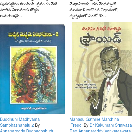
పునరుజ్జీవం పొందింది. ప్రపంచం నేటి
మేధావికాడు. తన మేధస్సుతో
మారిన విలువలకు బౌద్ధం
మానవాళి ఆలోచన విధానంలో,
అనుగుణమై…
దృక్పథంలో ఎంతో కొం…
Buddhuni Madhyama
Manasu Gathine Marchina
Sambhashanalu 2
By
'Freud'
By
Dr Kakumani Srinivasa
Annapareddy Budhagoshudu
Rao Annapareddy Venkateswara