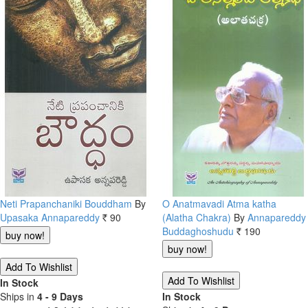
Neti Prapanchaniki Bouddham
By
O Anatmavadi Atma katha
Upasaka Annapareddy
90
(Alatha Chakra)
By
Annapareddy
Rs.
Buddaghoshudu
190
Rs.
In Stock
Ships in
4 - 9 Days
In Stock