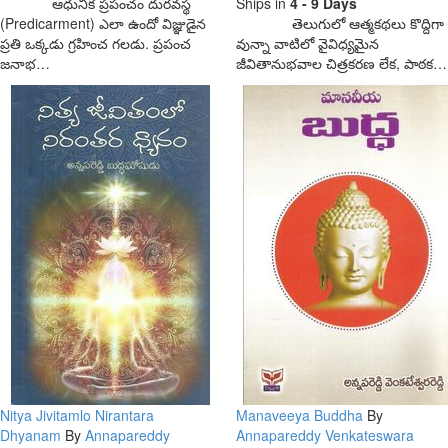
ఆధునిక ప్రపంచం దురవస్థ
Ships in
4 - 9 Days
(Predicarment) ఎలా ఉందో విజ్ఞుడైన
తెలుగులో ఆత్మకథలు కొద్దిగా
ప్రతి ఒక్కడు గ్రహించ గలడు. ప్రపంచ
వున్నా వాటిలో వైవిధ్యమైన
జనాభ…
జీవితానుభవాల చిత్రకరణ లేక, పాఠక…
Nitya Jivitamlo Nirantara
Manaveeya Buddha
By
Dhyanam
By
Annapareddy
Annapareddy Venkateswara