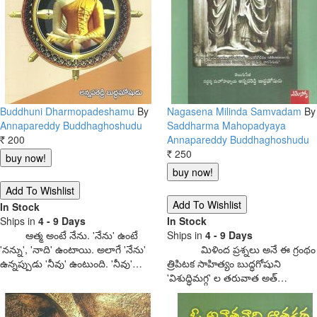
Buddhuni Dharmopadeshamu
By
Nagasena Milinda Samvadam
By
Annapareddy Buddhaghoshudu
Saddharma Mahopadyaya
200
Annapareddy Buddhaghoshudu
Rs.
250
Rs.
In Stock
Ships in
4 - 9 Days
In Stock
ఆత్మ అంటే నేను. 'నేను' ఉంటే
Ships in
4 - 9 Days
'నన్ను', 'నాది' ఉంటాయి. అలాగే 'నేను'
మిళింద ప్రశ్నలు అనే ఈ గ్రంథం
ఉన్నప్పుడు 'నీవు' ఉంటుంది. 'నీవు'…
త్రిపిటక సాహిత్యం బుద్ధగోషుని
'విశుద్ధిమగ్గ' ల తరువాత అత్…