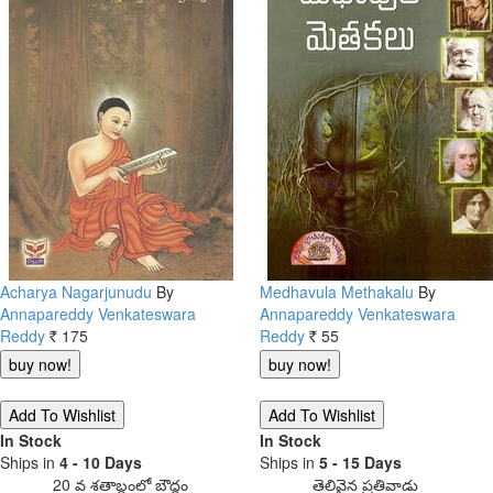
Acharya Nagarjunudu
By
Medhavula Methakalu
By
Annapareddy Venkateswara
Annapareddy Venkateswara
Reddy
175
Reddy
55
Rs.
Rs.
In Stock
In Stock
Ships in
4 - 10 Days
Ships in
5 - 15 Days
20 వ శతాబ్దంలో బౌద్ధం
తెలివైన ప్రతివాడు