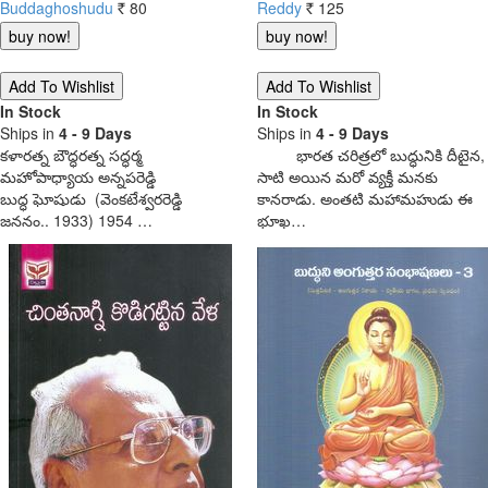
Buddaghoshudu
80
Reddy
125
Rs.
Rs.
In Stock
In Stock
Ships in
4 - 9 Days
Ships in
4 - 9 Days
కళారత్న బౌద్ధరత్న సద్ధర్మ
భారత చరిత్రలో బుద్ధునికి దీటైన,
మహోపాధ్యాయ అన్నపరెడ్డి
సాటి అయిన మరో వ్యక్తీ మనకు
బుద్ధ ఘోషుడు (వెంకటేశ్వరరెడ్డి
కానరాడు. అంతటి మహామహుడు ఈ
జననం.. 1933) 1954 …
భూఖ…