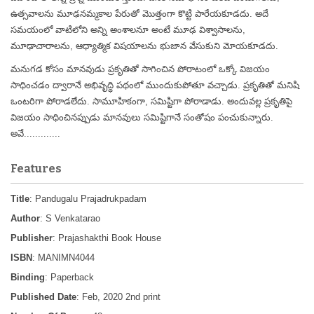
ఉత్సవాలను మూఢనమ్మకాల పేరుతో మొత్తంగా కొట్టి పారేయకూడదు. అదే
సమయంలో వాటిలోని అన్ని అంశాలనూ అంటే మూఢ విశ్వాసాలను,
మూఢాచారాలను, ఆధ్యాత్మిక విషయాలను భుజాన వేసుకుని మోయకూడదు.
మనుగడ కోసం మానవుడు ప్రకృతితో సాగించిన పోరాటంలో ఒక్కో విజయం
సాధించడం ద్వారానే అభివృద్ధి పథంలో ముందుకుపోతూ వచ్చాడు. ప్రకృతితో మనిషి
ఒంటరిగా పోరాడలేదు. సామూహికంగా, సమిష్టిగా పోరాడాడు. అందువల్ల ప్రకృతిపై
విజయం సాధించినప్పుడు మానవులు సమిష్టిగానే సంతోషం పంచుకున్నారు.
అవే.............
Features
Title
: Pandugalu Prajadrukpadam
Author
: S Venkatarao
Publisher
: Prajashakthi Book House
ISBN
: MANIMN4044
Binding
: Paperback
Published Date
: Feb, 2020 2nd print