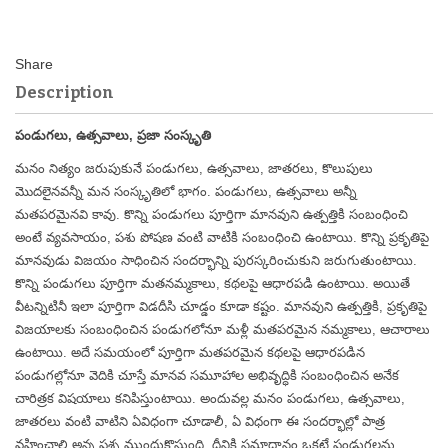
Description
పండుగలు, ఉత్సవాలు, ప్రజా సంస్కృతి
మనం నిత్యం జరుపుకునే పండుగలు, ఉత్సవాలు, జాతరలు, కొలుపులు
మొదలైనవన్నీ మన సంస్కృతిలో భాగం. పండుగలు, ఉత్సవాలు అన్నీ
మతపరమైనవి కావు. కొన్ని పండుగలు పూర్తిగా మానవుని ఉత్పత్తికి సంబంధించి
అంటే వ్యవసాయం, పశు
పోషణ వంటి వాటికి సంబంధించి ఉంటాయి. కొన్ని ప్రకృతిపై
మానవుడు విజయం సాధించిన సందర్భాన్ని పురస్కరించుకుని జరుగుతుంటాయి.
కొన్ని పండుగలు పూర్తిగా మతనమ్మకాలు, కథలపై ఆధారపడి ఉంటాయి. అయితే
వీటన్నిటినీ ఇలా పూర్తిగా విడదీసి చూడ్డం కూడా కష్టం. మానవుని ఉత్పత్తికి, ప్రకృతిపై
విజయాలకు సంబంధించిన పండుగలోనూ మళ్లీ మతపరమైన నమ్మకాలు, ఆచారాలు
ఉంటాయి. అదే సమయంలో పూర్తిగా మతపరమైన కథలపై ఆధారపడిన
పండుగల్లోనూ వెదికి చూస్తే మానవ సమూహాల అభివృద్ధికి సంబంధించిన అనేక
చారిత్రక విషయాలు కనిపిస్తుంటాయి. అందువల్ల మనం పండుగలు, ఉత్సవాలు,
జాతరలు వంటి వాటిని ఏవిధంగా చూడాలీ, ఏ విధంగా ఈ సందర్భాల్లో పాత్ర
వహించాలి అన్న ప్రశ్న ముందుకొస్తుంది. దీనికి సమాధానం ఒకటే పండుగలను,