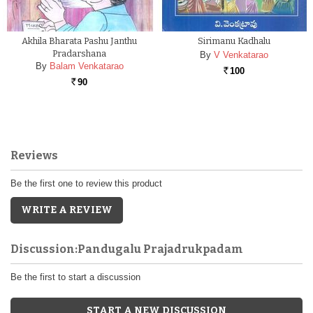
Akhila Bharata Pashu Janthu
Sirimanu Kadhalu
Pradarshana
By
V Venkatarao
By
Balam Venkatarao
100
Rs.
90
Rs.
Reviews
Be the first one to review this product
WRITE A REVIEW
Discussion:Pandugalu Prajadrukpadam
Be the first to start a discussion
START A NEW DISCUSSION