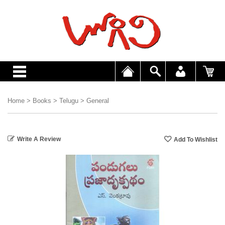
Home
>
Books
>
Telugu
>
General
Write A Review