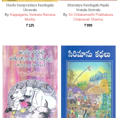
Hindu Sampradaya Pandugalu
Bharatiya Pandugalu Pujalu
Utsavalu
Vratalu Stotralu
By
Kappagantu Venkata Ramana
By
Sri Chilakamarthi Prabhakara
Murthy
Chakravati Sharma
125
999
Rs.
Rs.