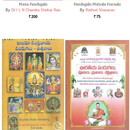
Mana Pandugalu
Pandugalu Mutyala Haraalu
By
Dr I L N Chandra Shekar Rao
By
Rathod Sharavan
200
75
Rs.
Rs.