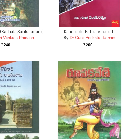
(Kathala Sankalanam)
Kalichedu Katha Vipanchi
ri Venkata Ramana
By
Dr Gunji Venkata Ratnam
240
200
Rs.
Rs.