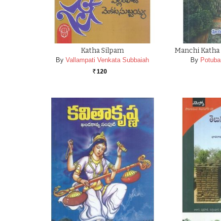
Katha Silpam
Manchi Katha 
By
Vallampati Venkata Subbaiah
By
Potuba
120
Rs.