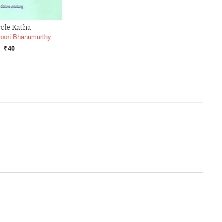
cle Katha
oori Bhanumurthy
40
Rs.