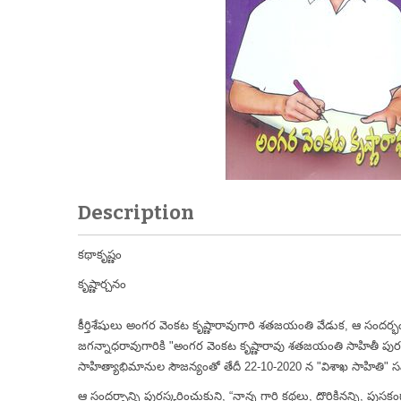
Description
కథాకృష్ణం
కృష్ణార్చనం
కీర్తిశేషులు అంగర వెంకట కృష్ణారావుగారి శతజయంతి వేడుక, ఆ సందర్భం
జగన్నాధరావుగారికి "అంగర వెంకట కృష్ణారావు శతజయంతి సాహితీ పుర
సాహిత్యాభిమానుల సౌజన్యంతో తేదీ 22-10-2020 న "విశాఖ సాహితి" స
ఆ సందర్భాన్ని పురస్కరించుకుని, “నాన్న గారి కథలు, దొరికినన్ని, పుస