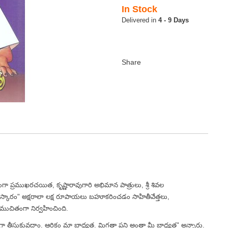
In Stock
4 - 9 Days
గా ప్రముఖరచయిత, కృష్ణారావుగారి అభిమాన పాత్రులు, శ్రీ శివల
స్కారం" అక్షరాలా లక్ష రూపాయలు బహూకరించడం సాహితీవేత్తలు,
ముచితంగా నిర్వహించింది.
్తకంగా తీసుకువద్దాం. ఆర్థికం మా బాధ్యత. మిగతా పని అంతా మీ బాధ్యత" అన్నారు.