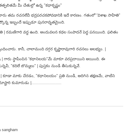
తత్ఫలితమే మీ చేతుల్లో ఉన్న "కథాకృష్ణం"
షయమే. వారు తమ రచనలేవీ భద్రపరచకపోవడానికి ఇదే కారణం. గతంలో “విశాఖ సాహితి"
ర్కొన్న ఇబ్బందే ఇప్పుడూ పునరావృతమైంది.
శ్రీమతి | రమణిగారి వద్ద ఉంది. అందువలన కథల సంపాదనే పెద్ద పనయింది. ఫలితం
ందించారు. కానీ, చాలామంది దగ్గర కృష్ణారావుగారి రచనలు అలభ్యం. |
మారావు | గారు స్థాపించిన “కథానిలయ"మే మాకూ వరప్రదాయిని అయింది. ఈ
నవీ, "కదిలే బొమ్మలు" | పుస్తకం నుండి తీసుకున్నవే.
ు | కూడా మాకు చేరడం, "కథానిలయం" ప్రతి నుండి, అదిగిన తక్షణమే, వాటిని
టారి కుమారుడు |.........................
ma sangham