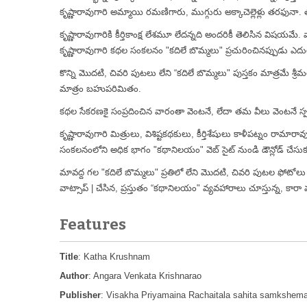
కృష్ణారావుగారి అమ్మాయి రమణిగారు, ముగ్గురు అక్కాచెల్లెళ్లు తరఫునా. 
కృష్ణారావుగారికి కీర్తికాంక్ష లేశమూ లేదన్నది అందరికీ తెలిసిన వి
కృష్ణారావుగారి కథల సంకలనం "కదిలే బొమ్మలు" ప్రచురించినప్పుడు ఎదు
కొన్ని మొదటి, చివరి పుటలు లేని “కదిలే బొమ్మలు" పుస్తకం మాత్రమే 
మాత్రం బహుపరిమితం.
కథల సేకరణకై సంప్రదించిన వారంతా వెంటనే, లేదా తమ వీలు వెంటనే స్ప
కృష్ణారావుగారి మిత్రులు, విశిష్టకథకులు, కీర్తిశేషులు కాళీపట్నం రా
సంకలనంలోని అధిక భాగం "కథానిలయం" వెబ్ సైట్ నుండి డౌన్లోడ్ చేసుకున్
మావద్ద గల "కదిలే బొమ్మలు" ప్రతిలో లేని మొదటి, చివరి పుటల ఫోటోల
వాట్సాప్ | చేసిన, ప్రస్తుతం “కథానిలయం" వ్యవహారాలు చూస్తున్న, కారా మాష్
Features
Title
: Katha Krushnam
Author
: Angara Venkata Krishnarao
Publisher
: Visakha Priyamaina Rachaitala sahita samkshe