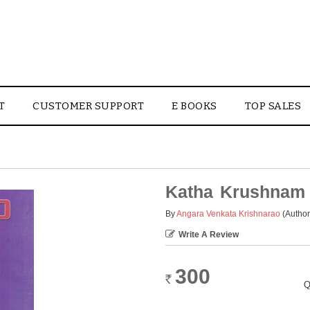
T
CUSTOMER SUPPORT
E BOOKS
TOP SALES
Katha Krushnam
By
Angara Venkata Krishnarao
(Author
Write A Review
300
Rs.
Q