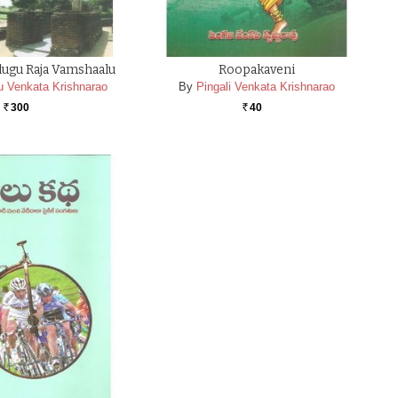
elugu Raja Vamshaalu
Roopakaveni
u Venkata Krishnarao
By
Pingali Venkata Krishnarao
300
40
Rs.
Rs.