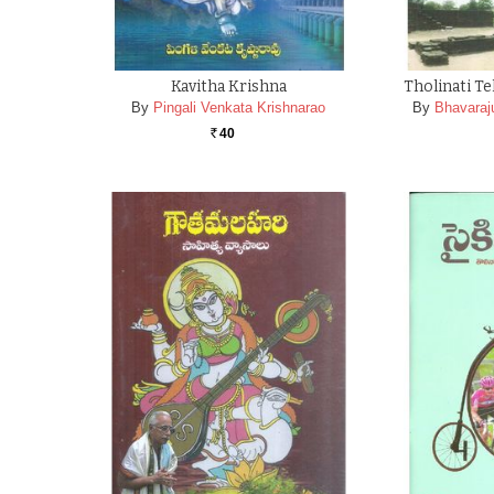
Kavitha Krishna
Tholinati T
By
Pingali Venkata Krishnarao
By
Bhavaraj
40
Rs.