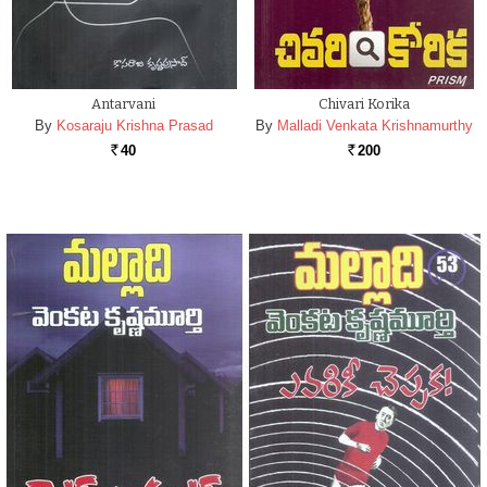
Antarvani
Chivari Korika
By
Kosaraju Krishna Prasad
By
Malladi Venkata Krishnamurthy
40
200
Rs.
Rs.