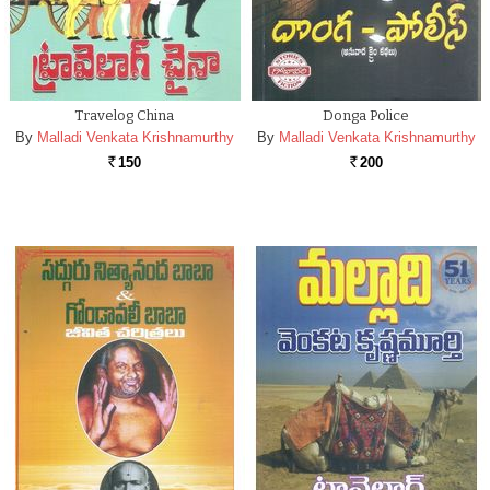
Travelog China
Donga Police
By
Malladi Venkata Krishnamurthy
By
Malladi Venkata Krishnamurthy
150
200
Rs.
Rs.