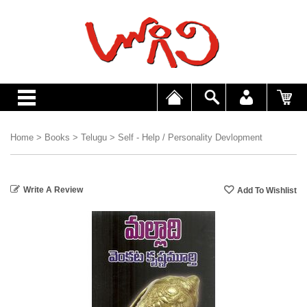
Home
>
Books
>
Telugu
>
Self - Help / Personality Devlopment
Write A Review