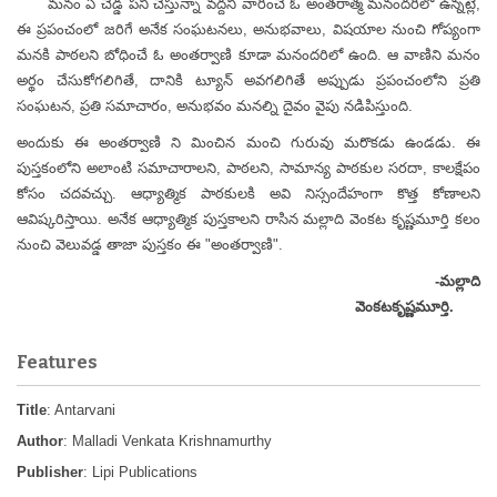
మనం ఏ చెడ్డ పని చేస్తున్నా వద్దని వారించే ఓ అంతరాత్మ మనందరిలో ఉన్నట్లే,
ఈ ప్రపంచంలో జరిగే అనేక సంఘటనలు, అనుభవాలు, విషయాల నుంచి గోప్యంగా
మనకి పాఠలని బోధించే ఓ అంతర్వాణి కూడా మనందరిలో ఉంది. ఆ వాణిని మనం
అర్థం చేసుకోగలిగితే, దానికి ట్యూన్ అవగలిగితే అప్పుడు ప్రపంచంలోని ప్రతి
సంఘటన, ప్రతి సమాచారం, అనుభవం మనల్ని దైవం వైపు నడిపిస్తుంది.
అందుకు ఈ అంతర్వాణి ని మించిన మంచి గురువు మరొకడు ఉండడు. ఈ
పుస్తకంలోని అలాంటి సమాచారాలని, పాఠలని, సామాన్య పాఠకుల సరదా, కాలక్షేపం
కోసం చదవచ్చు. ఆధ్యాత్మిక పాఠకులకి అవి నిస్సందేహంగా కొత్త కోణాలని
ఆవిష్కరిస్తాయి. అనేక ఆధ్యాత్మిక పుస్తకాలని రాసిన మల్లాది వెంకట కృష్ణమూర్తి కలం
నుంచి వెలువడ్డ తాజా పుస్తకం ఈ "అంతర్వాణి".
-మల్లాది
వెంకటకృష్ణమూర్తి.
Features
Title
: Antarvani
Author
: Malladi Venkata Krishnamurthy
Publisher
: Lipi Publications