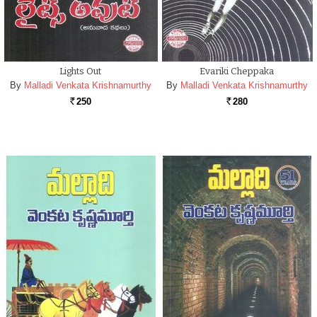
Lights Out
Evariki Cheppaka
By
Malladi Venkata Krishnamurthy
By
Malladi Venkata Krishnamurthy
250
280
Rs.
Rs.