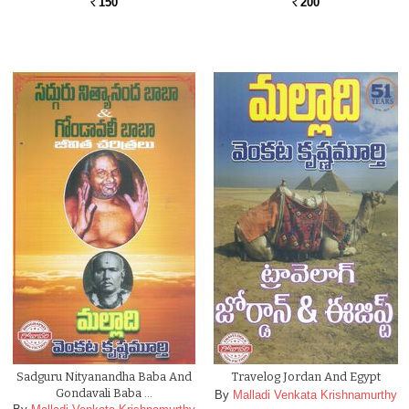
150
200
Rs.
Rs.
Sadguru Nityanandha Baba And
Travelog Jordan And Egypt
Gondavali Baba …
By
Malladi Venkata Krishnamurthy