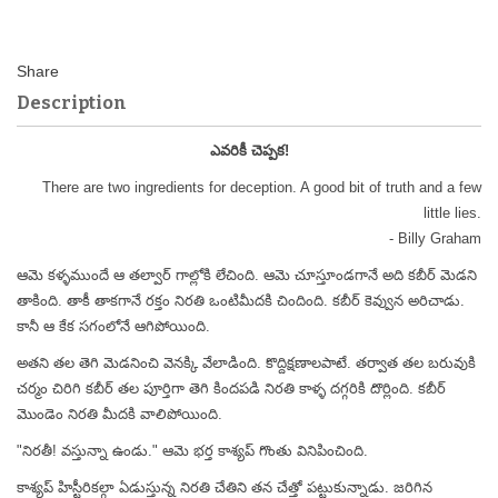
Description
ఎవరికీ చెప్పక!
There are two ingredients for deception. A good bit of truth and a few
little lies.
- Billy Graham
ఆమె కళ్ళముందే ఆ తల్వార్ గాల్లోకి లేచింది. ఆమె చూస్తూండగానే అది కబీర్ మెడని
తాకింది. తాకీ తాకగానే రక్తం నిరతి ఒంటిమీదకి చిందింది. కబీర్ కెవ్వున అరిచాడు.
కానీ ఆ కేక సగంలోనే ఆగిపోయింది.
అతని తల తెగి మెడనించి వెనక్కి వేలాడింది. కొద్దిక్షణాలపాటే. తర్వాత తల బరువుకి
చర్మం చిరిగి కబీర్ తల పూర్తిగా తెగి కిందపడి నిరతి కాళ్ళ దగ్గరికి దొర్లింది. కబీర్
మొండెం నిరతి మీదకి వాలిపోయింది.
"నిరతీ! వస్తున్నా ఉండు." ఆమె భర్త కాశ్యప్ గొంతు వినిపించింది.
కాశ్యప్ హిస్టీరికల్గా ఏడుస్తున్న నిరతి చేతిని తన చేత్తో పట్టుకున్నాడు. జరిగిన