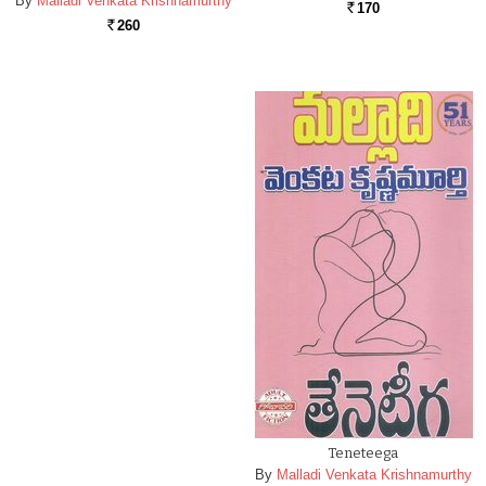
By
Malladi Venkata Krishnamurthy
170
Rs.
260
Rs.
Teneteega
By
Malladi Venkata Krishnamurthy