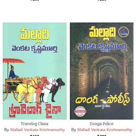
Travelog China
Donga Police
By
Malladi Venkata Krishnamurthy
By
Malladi Venkata Krishnamurthy