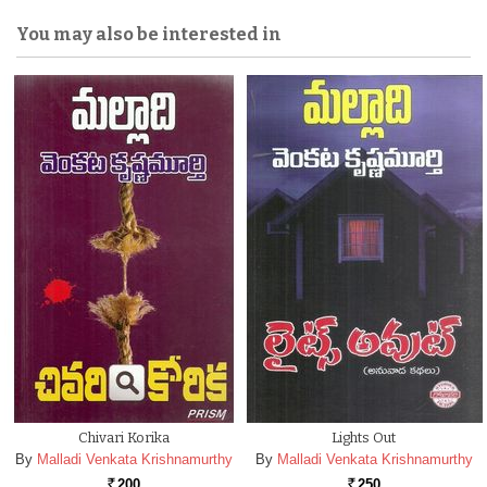
You may also be interested in
Chivari Korika
Lights Out
By
Malladi Venkata Krishnamurthy
By
Malladi Venkata Krishnamurthy
200
250
Rs.
Rs.