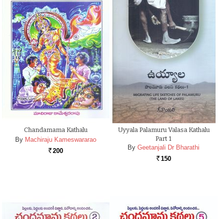
Chandamama Kathalu
Uyyala Palamuru Valasa Kathalu
Part 1
By
Machiraju Kameswararao
By
Geetanjali Dr Bharathi
200
Rs.
150
Rs.