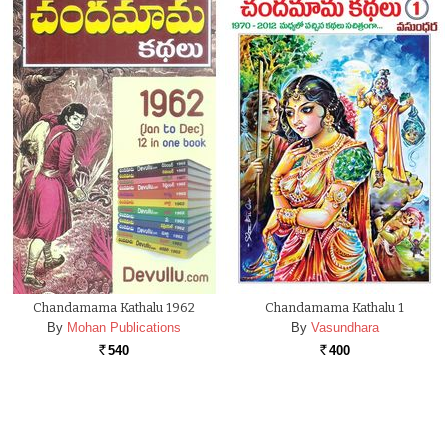
Chandamama Kathalu 1962
Chandamama Kathalu 1
By
Mohan Publications
By
Vasundhara
540
400
Rs.
Rs.