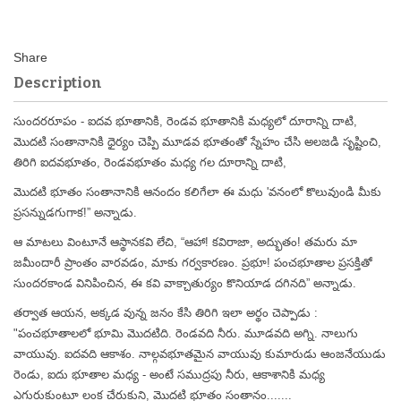
Description
సుందరరూపం - ఐదవ భూతానికి, రెండవ భూతానికి మధ్యలో దూరాన్ని దాటి,
మొదటి సంతానానికి ధైర్యం చెప్పి మూడవ భూతంతో స్నేహం చేసి అలజడి సృష్టించి,
తిరిగి ఐదవభూతం, రెండవభూతం మధ్య గల దూరాన్ని దాటి,
మొదటి భూతం సంతానానికి ఆనందం కలిగేలా ఈ మధు 'వనంలో కొలువుండి మీకు
ప్రసన్నుడగుగాక!” అన్నాడు.
ఆ మాటలు వింటూనే ఆస్థానకవి లేచి, “ఆహా! కవిరాజా, అద్భుతం! తమరు మా
జమీందారీ ప్రాంతం వారవడం, మాకు గర్వకారణం. ప్రభూ! పంచభూతాల ప్రసక్తితో
సుందరకాండ వినిపించిన, ఈ కవి వాక్చాతుర్యం కొనియాడ దగినది” అన్నాడు.
తర్వాత ఆయన, అక్కడ వున్న జనం కేసి తిరిగి ఇలా అర్థం చెప్పాడు :
"పంచభూతాలలో భూమి మొదటిది. రెండవది నీరు. మూడవది అగ్ని. నాలుగు
వాయువు. ఐదవది ఆకాశం. నాల్గవభూతమైన వాయువు కుమారుడు ఆంజనేయుడు
రెండు, ఐదు భూతాల మధ్య - అంటే సముద్రపు నీరు, ఆకాశానికి మధ్య
ఎగురుకుంటూ లంక చేరుకుని, మొదటి భూతం సంతానం.......