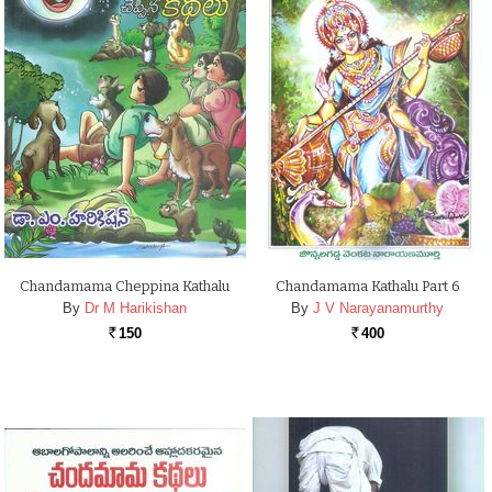
Chandamama Cheppina Kathalu
Chandamama Kathalu Part 6
By
Dr M Harikishan
By
J V Narayanamurthy
150
400
Rs.
Rs.