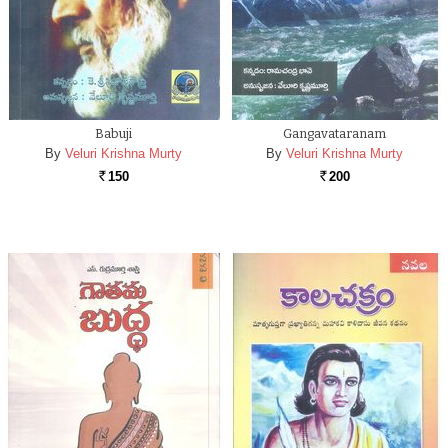
Babuji
Gangavataranam
By
Veluri Krishna Murty
By
Veluri Krishna Murty
150
200
Rs.
Rs.