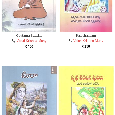
Gautama Buddha
Kalachakram
By
Veluri Krishna Murty
By
Veluri Krishna Murty
400
150
Rs.
Rs.