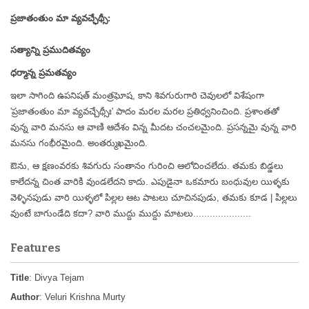
ప్రజాతంతుం మా వ్యవచ్ఛేథ్సీ:
సత్యాన్ని ప్రముదితవ్యం
ధర్మాన్న ప్రమతవ్యం
ఇలా సాగింది ఉపనిషత్ మంత్రఘోష, కాని శివగురుగారి చెవులలో విశేషంగా
'ప్రజాతంతుం మా వ్యవచ్చేథ్సీః' పాదం మరల మరల ప్రతిధ్వనించింది. ప్రశాంతతో
వున్న వారి మనసు ఆ వాణి ఆదేశం విన్న మీదట చంచలమైంది. ప్రసన్నమై వున్న వారి
మనసు గంభీరమైంది. అంతర్ముఖమైంది.
ఔను, ఆ క్షణంవరకు శివగురు సంతానం గురించి ఆలోచించలేదు. తమకు బిడ్డలు
కాలేదన్న చింత వారికి వుండలేదని కాదు. ఎపుడైనా ఒకమారు బంధువుల యిళ్ళకు
వెళ్ళినపుడు వారి యిళ్ళలో పిల్లల ఆట పాటలు చూచినపుడు, తమకు కూడ | పిల్లలు
వుంటే బాగుండేది కదా? వారి ముద్దు ముద్దు మాటలు.....................
Features
Title
: Divya Tejam
Author
: Veluri Krishna Murty