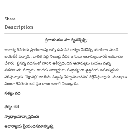
Description
ప్రజాతంతుం మా వ్యవచ్ఛేథ్సీ:
ఆచార్య శివగురు ప్రాతఃకాలపు అగ్ని ఉపాసన కార్యం నెరవేర్చి యాగశాల నుండి
బయటికి వచ్చారు. వాకలి వద్ద నిలబడ్డ సేవక జనులు ఆచార్యులవారికి అభివాదం
చేశారు. ప్రసన్న వదనంతో వారిని ఆశీర్వదించిన ఆచార్యులు బయట వున్న
పడసాలుకు వచ్చారు. కొందరు విద్యార్థులు సుశ్రావ్యంగా తైత్తిరీయ ఉపనిషత్తును
పరిస్తున్నారు. 'శిక్షావల్లి' అంతిమ ఘట్టపు 'శిష్యానుశాసనం' వల్లెవేస్తున్నారు. మంత్రాలు
వింటూ శివగురు ఒక క్షణ కాలం అలాగే నిలబడ్డారు.
సత్యం వద
ధర్మం చర
స్వాధ్యాయాన్మా ప్రమదః
ఆచార్యాయ ప్రియంధనమాహృత్య,