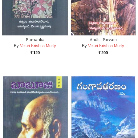
Barbarika
Andha Parvam
By
Veluri Krishna Murty
By
Veluri Krishna Murty
120
200
Rs.
Rs.