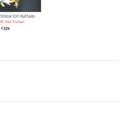
chhina 100 Kathalu
 M Hari Kishan
225
Rs.