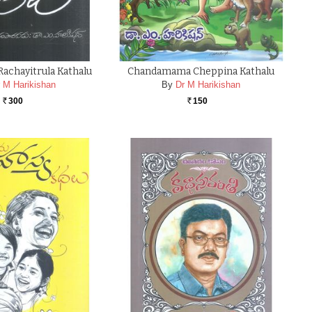
achayitrula Kathalu
Chandamama Cheppina Kathalu
 M Harikishan
By
Dr M Harikishan
300
150
Rs.
Rs.