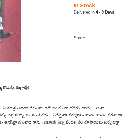
In Stock
4 - 9 Days
్మ కొడుక్కి కంగ్రాట్స్!
... ఏ మాత్రం పోలిక లేకుండా, బోర్ కొట్టకుండా భలేగుంటాయ్... ఆ నా
తిన నీళ్ళు చల్లుకున్నా ఋణం తీరదు... ఏదేమైనా నమ్మకాలు కొంచెం కొంచెం సడలుతా
ిపిస్తా వుంటాది గానీ... నిజానికి ఎన్ని వందల వేల రూపాయలు ఖర్చుపెడ్తా