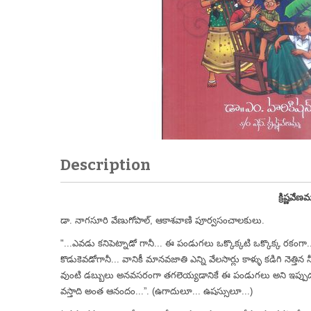
Description
క్రిష్ణవేణమ
డా. నాగసూరి వేణుగోపాల్, ఆకాశవాణి పూర్వసంచాలకులు.
"...ఎవడు కనిపెట్నాడో గానీ... ఈ పండుగలు ఒక్కొక్కటి ఒక్కొక్క రకంగా
కొడుకెవడోగానీ... వానికీ మానవజాతి ఎన్ని వేలసార్లు కాళ్ళు కడిగి నెత్
వుంటి డబ్బులు అనవసరంగా తగలెయ్యడానికే ఈ పండుగలు అని ఇప్పుడు అన
వస్తాది అంత ఆనందం...”. (ఉగాదులూ... ఉషస్సులూ...)