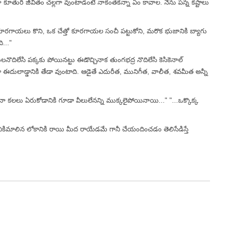
 కూతురి జీవితం చల్లగా వుంటాడంటే నాకంతకన్నా ఏం కావాల. నేను పన్న కష్టాలు
లో కూరగాయలు కొని, ఒక చేత్తో కూరగాయల సంచీ పట్టుకోని, మరొక భుజానికి బ్యాగు
ి..."
దండ్రులనొదిలేసి పక్కకు పోయినట్టు ఈడొచ్చినాక తుంగభద్ర నొదిలేసి కెసికెనాల్
డా ఈదులాడ్డానికి తేడా వుంటాది. ఆడైతే ఎదురీత, మునిగీత, వాలీత, శవమీత అన్నీ
ు నా కలలు ఏరుకోడానికి గూడా వీలులేనన్ని ముక్కలైపోయినాయి..." "...ఒక్కొక్క
ికిమాలిన లోకానికి రాయి మీద రాయేడమే గానీ చేయందించడం తెలిసేడిస్తే