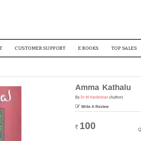
T
CUSTOMER SUPPORT
E BOOKS
TOP SALES
Amma Kathalu
By
Dr M Harikishan
(Author)
Write A Review
100
Rs.
Q