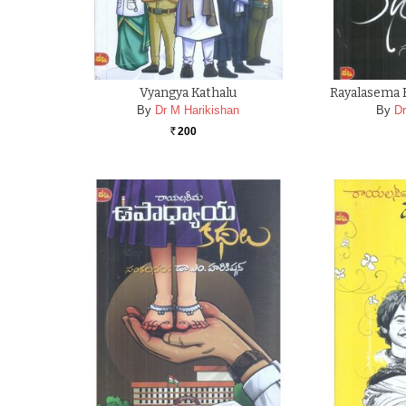
Vyangya Kathalu
Rayalasema R
By
Dr M Harikishan
By
Dr
200
Rs.