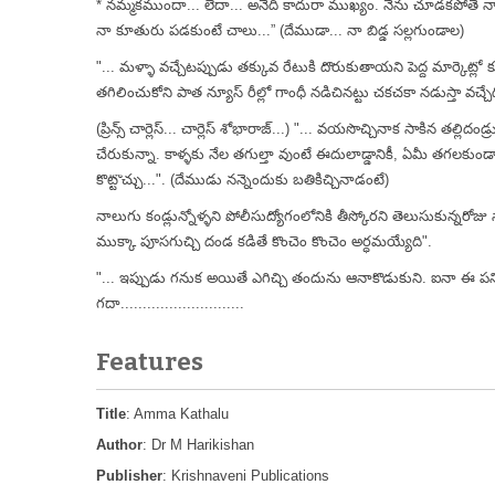
* నమ్మకముందా... లేదా... అనేది కాదురా ముఖ్యం. నేను చూడకపోతే నా
నా కూతురు పడకుంటే చాలు...” (దేముడా... నా బిడ్డ సల్లగుండాల)
"... మళ్ళా వచ్చేటప్పుడు తక్కువ రేటుకి దొరుకుతాయని పెద్ద మార్కెట్
తగిలించుకోని పాత న్యూస్ రీల్లో గాంధీ నడిచినట్టు చకచకా నడుస్తా వచ్చేద
(ప్రిన్స్ చార్లెస్... చార్లెస్ శోభారాజ్...) "... వయసొచ్చినాక సాకిన తల్లి
చేరుకున్నా. కాళ్ళకు నేల తగుల్తా వుంటే ఈదులాడ్డానికీ, ఏమీ తగలకుం
కొట్టొచ్చు...". (దేముడు నన్నెందుకు బతికిచ్చినాడంటే)
నాలుగు కండ్లున్నోళ్ళని పోలీసుద్యోగంలోనికి తీస్కోరని తెలుసుకున్నరోజ
ముక్కా పూసగుచ్చి దండ కడితే కొంచెం కొంచెం అర్ధమయ్యేది".
"... ఇప్పుడు గనుక అయితే ఎగిచ్చి తందును ఆనాకొడుకుని. ఐనా ఈ పన
గదా............................
Features
Title
: Amma Kathalu
Author
: Dr M Harikishan
Publisher
: Krishnaveni Publications