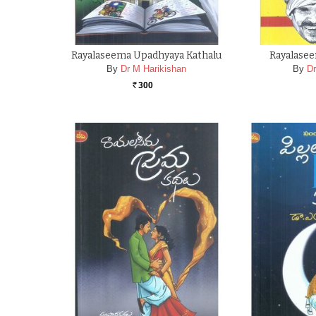
Rayalaseema Upadhyaya Kathalu
Rayalasee
By
Dr M Harikishan
By
Dr
300
Rs.